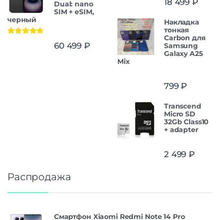
18 499
₽
Dual: nano
SIM + eSIM,
черный
Накладка
тонкая
Carbon для
Оценка
5.00
60 499
₽
Samsung
из 5
Galaxy A25
Mix
799
₽
Transcend
Micro SD
32Gb Class10
+ adapter
2 499
₽
Распродажа
Смартфон Xiaomi Redmi Note 14 Pro