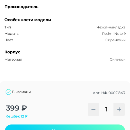
Производитель
Особенности модели
Тип
Чехол-накладка
Модель
Redmi Note 9
Цвет
Сиреневый
Корпус
Материал
Силикон
В наличии
Арт.
НФ-00021843
Alternative:
399
₽
Кешбэк
12
₽