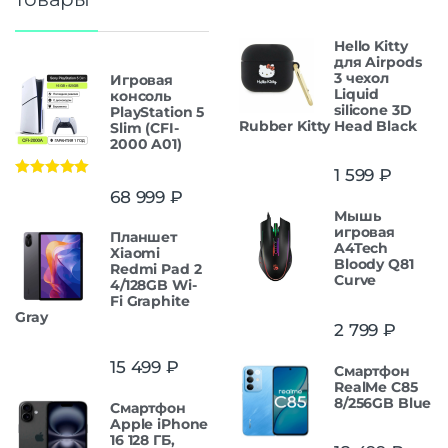
Hello Kitty
для Airpods
3 чехол
Игровая
Liquid
консоль
silicone 3D
PlayStation 5
Rubber Kitty Head Black
Slim (CFI-
2000 A01)
1 599
₽
Оценка
5.00
68 999
₽
из 5
Мышь
игровая
Планшет
A4Tech
Xiaomi
Bloody Q81
Redmi Pad 2
Curve
4/128GB Wi-
Fi Graphite
Gray
2 799
₽
15 499
₽
Смартфон
RealMe C85
8/256GB Blue
Смартфон
Apple iPhone
16 128 ГБ,