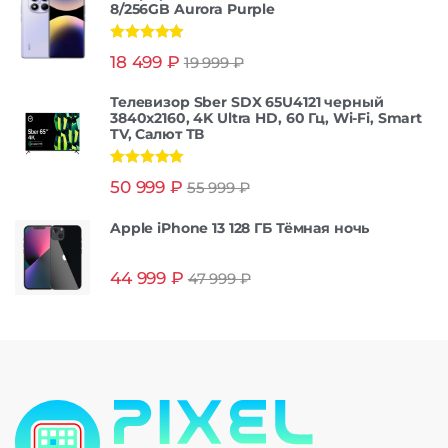
8/256GB Aurora Purple
Оценка
5.00
18 499
₽
19 999
₽
из 5
Телевизор Sber SDX 65U4121 черный
3840x2160, 4K Ultra HD, 60 Гц, Wi-Fi, Smart
TV, Салют ТВ
Оценка
5.00
50 999
₽
55 999
₽
из 5
Apple iPhone 13 128 ГБ Тёмная ночь
44 999
₽
47 999
₽