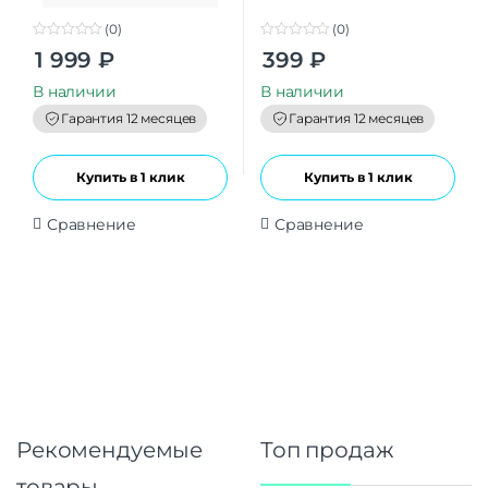
(0)
(0)
0
0
1 999
₽
399
₽
o
o
u
u
t
t
В наличии
В наличии
o
o
f
f
Гарантия 12 месяцев
Гарантия 12 месяцев
5
5
Купить в 1 клик
Купить в 1 клик
Сравнение
Сравнение
Рекомендуемые
Топ продаж
товары