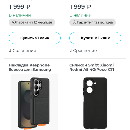
0
0
1 999
₽
1 999
₽
o
o
u
u
t
t
В наличии
В наличии
o
o
f
f
Гарантия 12 месяцев
Гарантия 12 месяцев
5
5
Купить в 1 клик
Купить в 1 клик
Сравнение
Сравнение
Накладка Keephone
Силикон Smitt Xiaomi
Suedea для Samsung
Redmi A5 4G/Poco C71
S26Ultra black
black