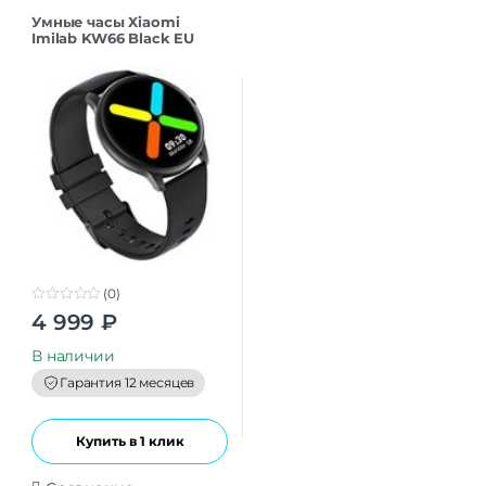
Умные часы Xiaomi
Imilab KW66 Black EU
(0)
0
4 999
₽
o
u
t
В наличии
o
f
Гарантия 12 месяцев
5
Купить в 1 клик