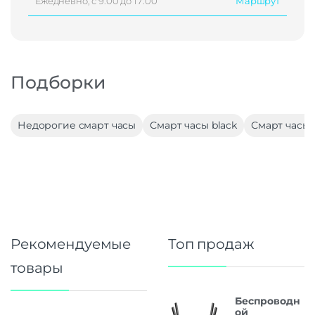
Ежедневно, с 9:00 до 17:00
Маршрут
Подборки
Недорогие смарт часы
Смарт часы black
Смарт часы 
Рекомендуемые
Топ продаж
товары
Беспроводн
ой