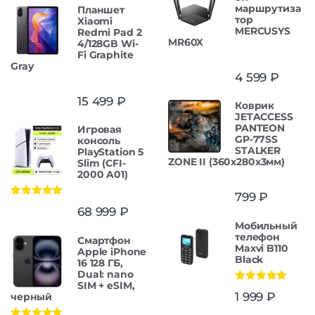
маршрутиза
Планшет
тор
Xiaomi
MERCUSYS
Redmi Pad 2
MR60X
4/128GB Wi-
Fi Graphite
Gray
4 599
₽
15 499
₽
Коврик
JETACCESS
PANTEON
Игровая
GP-77SS
консоль
STALKER
PlayStation 5
ZONE II (360x280x3мм)
Slim (CFI-
2000 A01)
799
₽
Оценка
5.00
68 999
₽
из 5
Мобильный
телефон
Смартфон
Maxvi B110
Apple iPhone
Black
16 128 ГБ,
Dual: nano
SIM + eSIM,
Оценка
5.00
1 999
₽
черный
из 5