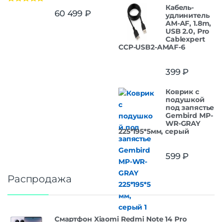
Кабель-
Оценка
5.00
60 499
₽
удлинитель
из 5
AM-AF, 1.8m,
USB 2.0, Pro
Cablexpert
CCP-USB2-AMAF-6
399
₽
Коврик с
подушкой
под запястье
Gembird MP-
WR-GRAY
225*195*5мм, серый
599
₽
Распродажа
Смартфон Xiaomi Redmi Note 14 Pro