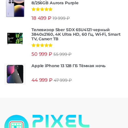
8/256GB Aurora Purple
Оценка
5.00
18 499
₽
19 999
₽
из 5
Телевизор Sber SDX 65U4121 черный
3840x2160, 4K Ultra HD, 60 Гц, Wi-Fi, Smart
TV, Салют ТВ
Оценка
5.00
50 999
₽
55 999
₽
из 5
Apple iPhone 13 128 ГБ Тёмная ночь
44 999
₽
47 999
₽