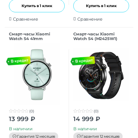
Купить в 1 клик
Купить в 1 клик
Сравнение
Сравнение
Смарт-часы Xiaomi
Смарт-часы Xiaomi
Watch S4 41mm
Watch S4 (M2425W1)
Fluororubber Strap Mint
Rainbow
Green
(0)
(0)
0
0
13 999
₽
14 999
₽
o
o
u
u
t
t
В наличии
В наличии
o
o
f
f
Гарантия 12 месяцев
Гарантия 12 месяцев