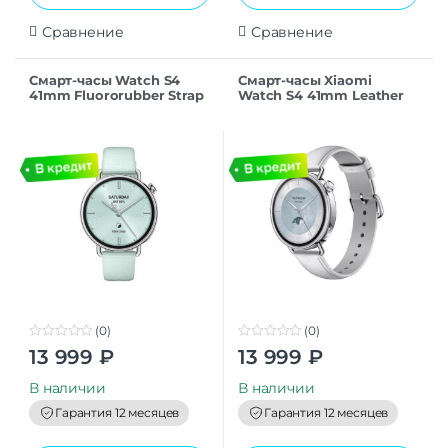
Сравнение
Сравнение
Смарт-часы Watch S4
Смарт-часы Xiaomi
41mm Fluororubber Strap
Watch S4 41mm Leather
(Blue)
Strap (White)
(0)
(0)
0
0
13 999
₽
13 999
₽
o
o
u
u
t
t
В наличии
В наличии
o
o
f
f
Гарантия 12 месяцев
Гарантия 12 месяцев
5
5