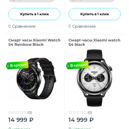
5
5
Купить в 1 клик
Купить в 1 клик
Сравнение
Сравнение
Смарт часы Xiaomi Watch
Смарт-часы Xiaomi watch
S4 Rainbow Black
S4 black
BHR9199GL
(0)
(0)
0
0
14 999
₽
14 999
₽
o
o
u
u
t
t
В наличии
В наличии