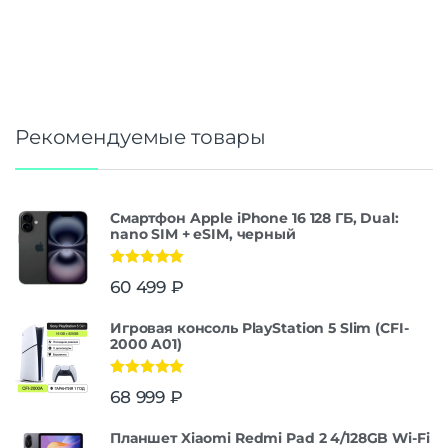
Рекомендуемые товары
Смартфон Apple iPhone 16 128 ГБ, Dual:
nano SIM + eSIM, черный
Оценка
5.00
60 499
₽
из 5
Игровая консоль PlayStation 5 Slim (CFI-
2000 A01)
Оценка
5.00
68 999
₽
из 5
Планшет Xiaomi Redmi Pad 2 4/128GB Wi-Fi