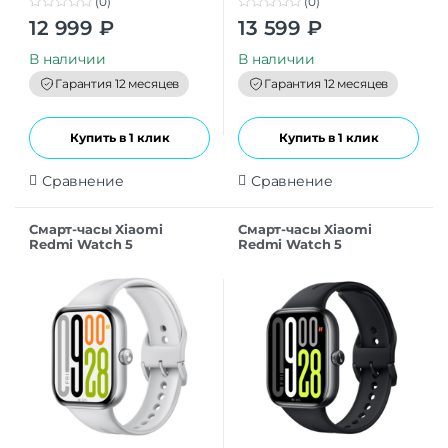
(0)
(0)
0
0
12 999
₽
13 599
₽
o
o
u
u
t
t
В наличии
В наличии
o
o
f
f
Гарантия 12 месяцев
Гарантия 12 месяцев
5
5
Купить в 1 клик
Купить в 1 клик
Сравнение
Сравнение
Смарт-часы Xiaomi
Смарт-часы Xiaomi
Redmi Watch 5
Redmi Watch 5
(M2462W1) Silver Gray
(M2462W1) Black