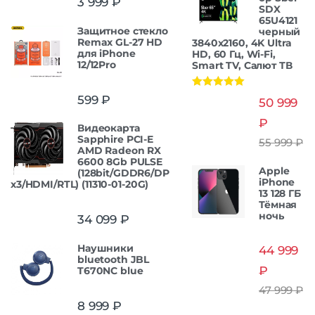
3 999
₽
SDX
65U4121
Защитнoe cтекло
черный
Remax GL-27 HD
3840x2160, 4K Ultra
для iPhone
HD, 60 Гц, Wi-Fi,
12/12Pro
Smart TV, Салют ТВ
Оценка
5.00
599
₽
50 999
из 5
₽
Видеокарта
Sapphire PCI-E
55 999
₽
AMD Radeon RX
6600 8Gb PULSE
Apple
(128bit/GDDR6/DP
iPhone
x3/HDMI/RTL) (11310-01-20G)
13 128 ГБ
Тёмная
ночь
34 099
₽
Наушники
44 999
bluetooth JBL
₽
T670NC blue
47 999
₽
8 999
₽