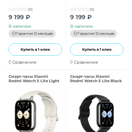
(0)
(0)
0
0
9 199
₽
9 199
₽
o
o
u
u
t
t
В наличии
В наличии
o
o
f
f
Гарантия 12 месяцев
Гарантия 12 месяцев
5
5
Купить в 1 клик
Купить в 1 клик
Сравнение
Сравнение
Смарт-часы Xiaomi
Смарт-часы Xiaomi
Redmi Watch 5 Lite Light
Redmi Watch 5 Lite Black
Gold