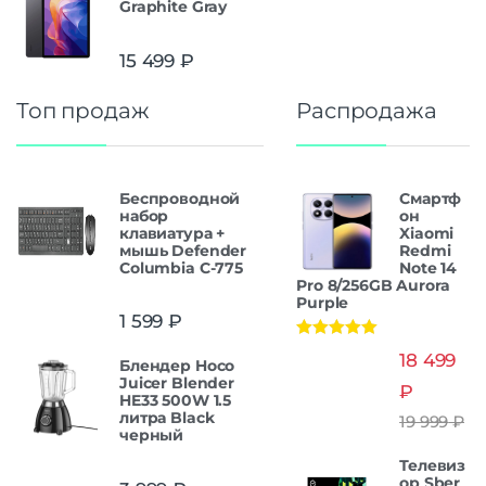
Graphite Gray
15 499
₽
Топ продаж
Распродажа
Беспроводной
Смартф
набор
он
клавиатура +
Xiaomi
мышь Defender
Redmi
Columbia C-775
Note 14
Pro 8/256GB Aurora
Purple
1 599
₽
Оценка
5.00
18 499
Блендер Hoco
из 5
Juicer Blender
₽
HE33 500W 1.5
литра Black
19 999
₽
черный
Телевиз
ор Sber