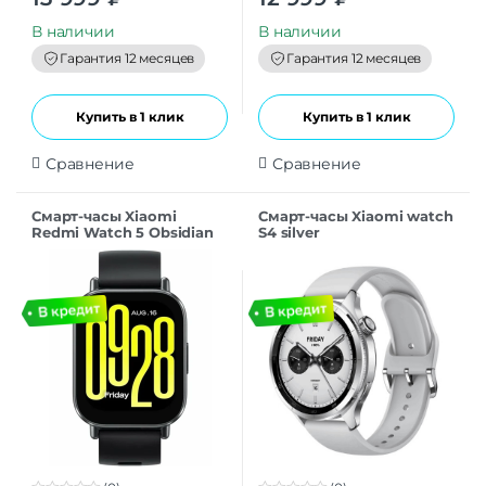
o
o
u
u
t
t
В наличии
В наличии
o
o
f
f
Гарантия 12 месяцев
Гарантия 12 месяцев
5
5
Купить в 1 клик
Купить в 1 клик
Сравнение
Сравнение
Смарт-часы Xiaomi
Смарт-часы Xiaomi watch
Redmi Watch 5 Obsidian
S4 silver
Black РСТ