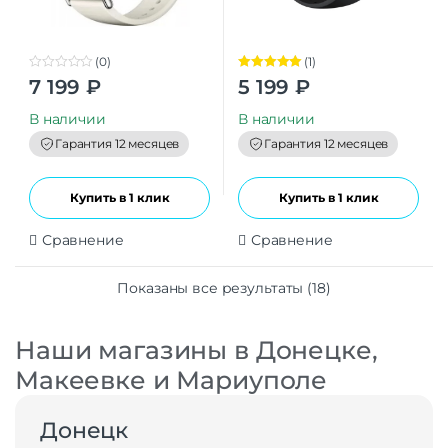
(0)
(1)
0
Оценка
5.00
7 199
₽
5 199
₽
o
из 5
u
t
В наличии
В наличии
o
f
Гарантия 12 месяцев
Гарантия 12 месяцев
5
Купить в 1 клик
Купить в 1 клик
Сравнение
Сравнение
Показаны все результаты (18)
Наши магазины в Донецке,
Макеевке и Мариуполе
Донецк