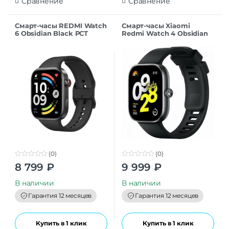
Сравнение
Сравнение
Смарт-часы REDMI Watch
Смарт-часы Xiaomi
6 Obsidian Black РСТ
Redmi Watch 4 Obsidian
Black
(0)
(0)
0
0
8 799
₽
9 999
₽
o
o
u
u
t
t
В наличии
В наличии
o
o
f
f
Гарантия 12 месяцев
Гарантия 12 месяцев
5
5
Купить в 1 клик
Купить в 1 клик