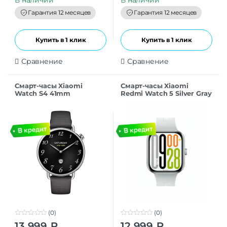
o
o
f
f
Гарантия 12 месяцев
Гарантия 12 месяцев
5
5
Купить в 1 клик
Купить в 1 клик
Сравнение
Сравнение
Смарт-часы Xiaomi
Смарт-часы Xiaomi
Watch S4 41mm
Redmi Watch 5 Silver Gray
Fluororubber Strap Black
РСТ
(0)
(0)
0
0
13 999
₽
12 999
₽