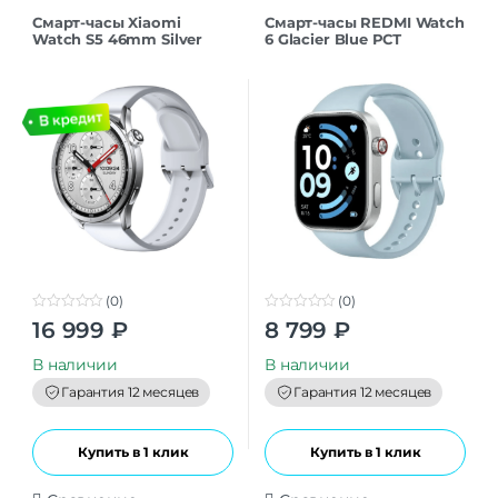
Смарт-часы Xiaomi
Смарт-часы REDMI Watch
Watch S5 46mm Silver
6 Glacier Blue РСТ
(0)
(0)
0
0
16 999
₽
8 799
₽
o
o
u
u
t
t
В наличии
В наличии
o
o
f
f
Гарантия 12 месяцев
Гарантия 12 месяцев
5
5
Купить в 1 клик
Купить в 1 клик