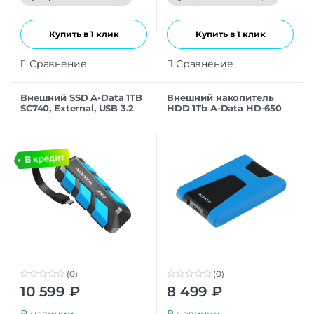
5
5
Купить в 1 клик
Купить в 1 клик
Сравнение
Сравнение
Внешний SSD A-Data 1TB
Внешний накопитель
SC740, External, USB 3.2
HDD 1Tb A-Data HD-650
Gen 2 type-C, Синий
USB 3.1 (AHD650-1TU31-
CBL), синий
(0)
(0)
0
0
10 599
₽
8 499
₽
o
o
u
u
t
t
В наличии
В наличии