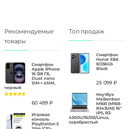
Рекомендуемые
Топ продаж
товары
Смартфон
Honor X8d
8/256Gb
Смартфон
Black
Apple iPhone
16 128 ГБ,
Dual: nano
25 099
₽
SIM + eSIM,
черный
Ноутбук
Maibenben
Оценка
5.00
60 499
₽
M16B (M16B-
из 5
R343UM) 16"
IPS, R3-
Игровая
4300U/16/512/Linux,
консоль
серебристый
PlayStation 5
Slim (CFI-