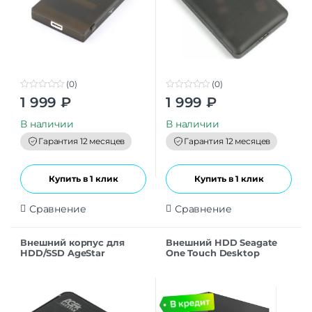
(0)
(0)
0
0
1 999
₽
1 999
₽
o
o
u
u
t
t
В наличии
В наличии
o
o
f
f
Гарантия 12 месяцев
Гарантия 12 месяцев
5
5
Купить в 1 клик
Купить в 1 клик
Сравнение
Сравнение
Внешний корпус для
Внешний HDD Seagate
HDD/SSD AgeStar
One Touch Desktop
3UB2A8-6G, черный
STLC10000400 10ТБ