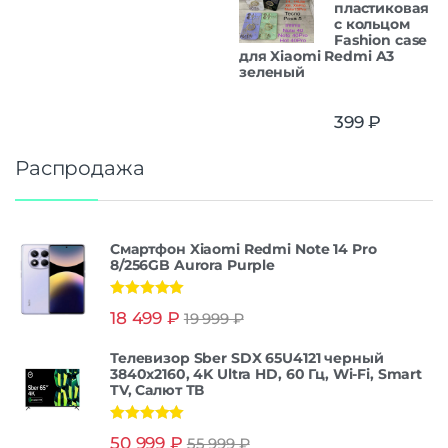
пластиковая
с кольцом
Fashion case
для Xiaomi Redmi A3
зеленый
399
₽
Распродажа
Смартфон Xiaomi Redmi Note 14 Pro
8/256GB Aurora Purple
Оценка
5.00
18 499
₽
19 999
₽
из 5
Телевизор Sber SDX 65U4121 черный
3840x2160, 4K Ultra HD, 60 Гц, Wi-Fi, Smart
TV, Салют ТВ
Оценка
5.00
50 999
₽
55 999
₽
из 5