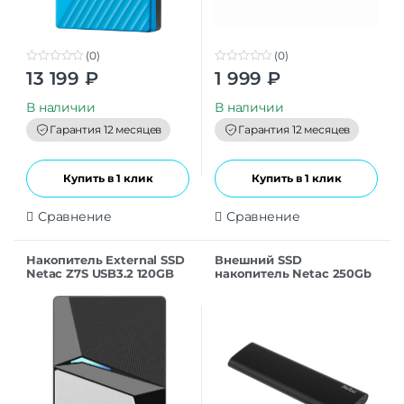
(0)
(0)
0
0
13 199
₽
1 999
₽
o
o
u
u
t
t
В наличии
В наличии
o
o
f
f
Гарантия 12 месяцев
Гарантия 12 месяцев
5
5
Купить в 1 клик
Купить в 1 клик
Сравнение
Сравнение
Накопитель External SSD
Внешний SSD
Netac Z7S USB3.2 120GB
накопитель Netac 250Gb
Z SLIM (USB3.2, up to
520/480MBs,
100х29.5х9mm, Black)