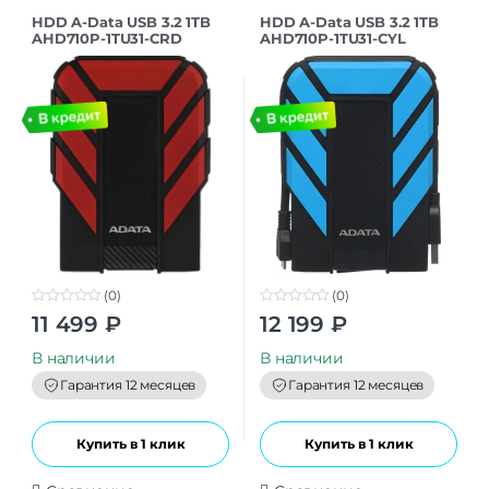
HDD A-Data USB 3.2 1TB
HDD A-Data USB 3.2 1TB
AHD710P-1TU31-CRD
AHD710P-1TU31-CYL
HD710Pro DashDrive
HD710Pro DashDrive
Durable 2.5″ красный
Durable 2.5″ синий
(0)
(0)
0
0
11 499
₽
12 199
₽
o
o
u
u
t
t
В наличии
В наличии
o
o
f
f
Гарантия 12 месяцев
Гарантия 12 месяцев
5
5
Купить в 1 клик
Купить в 1 клик