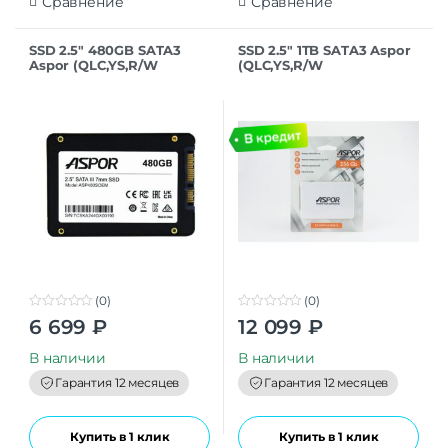
Сравнение
Сравнение
SSD 2.5″ 480GB SATA3
SSD 2.5″ 1TB SATA3 Aspor
Aspor (QLC,YS,R/W
(QLC,YS,R/W
550/480MB/s,Plastic case)
540/510MB/s,Plastic case)
OEM
OEM
(0)
(0)
0
0
6 699
₽
12 099
₽
o
o
u
u
t
t
В наличии
В наличии
o
o
f
f
Гарантия 12 месяцев
Гарантия 12 месяцев
5
5
Купить в 1 клик
Купить в 1 клик