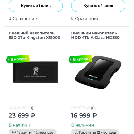
Купить в 1 клик
Купить в 1 клик
Сравнение
Сравнение
Внешний накопитель
Внешний накопитель
SSD 2Tb Kingston XS1000
HDD 4Tb A-Data HD330
USB 3.2
USB 3.2, черный (AHD330-
(SXS1000/2000GA),
4TU31-CBK)
черный
(0)
(0)
0
0
23 699
₽
16 999
₽
o
o
u
u
t
t
В наличии
В наличии
o
o
f
f
Гарантия 12 месяцев
Гарантия 12 месяцев