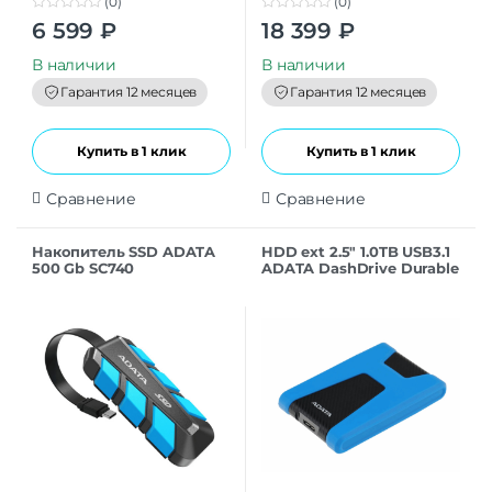
(0)
(0)
0
0
6 599
₽
18 399
₽
o
o
u
u
t
t
В наличии
В наличии
o
o
f
f
Гарантия 12 месяцев
Гарантия 12 месяцев
5
5
Купить в 1 клик
Купить в 1 клик
Сравнение
Сравнение
Накопитель SSD ADATA
HDD ext 2.5″ 1.0TB USB3.1
500 Gb SC740
ADATA DashDrive Durable
External/USB 3.2 Gen 2
HD650, ударопрочный,
Type-C Синий
синий/чёрный (AHD650-
1TU31-CB