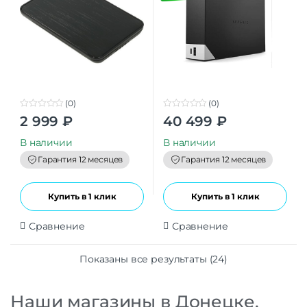
(0)
(0)
0
0
2 999
₽
40 499
₽
o
o
u
u
t
t
В наличии
В наличии
o
o
f
f
Гарантия 12 месяцев
Гарантия 12 месяцев
5
5
Купить в 1 клик
Купить в 1 клик
Сравнение
Сравнение
Показаны все результаты (24)
Наши магазины в Донецке,