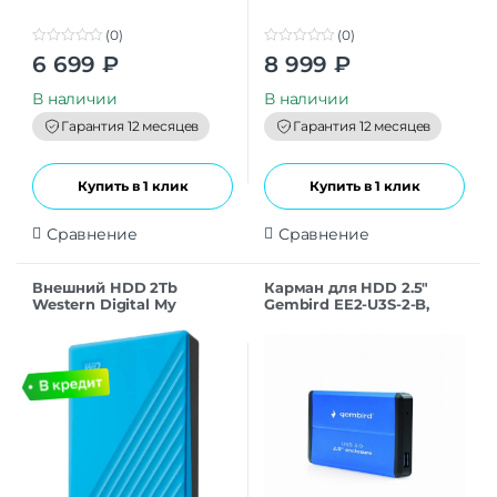
(0)
(0)
0
0
6 699
₽
8 999
₽
o
o
u
u
t
t
В наличии
В наличии
o
o
f
f
Гарантия 12 месяцев
Гарантия 12 месяцев
5
5
Купить в 1 клик
Купить в 1 клик
Сравнение
Сравнение
Внешний HDD 2Tb
Карман для HDD 2.5″
Western Digital My
Gembird EE2-U3S-2-B,
Passport Blue
синий, USB 3.0, SATA,
(WDBYVG0020BBL-
металл
WESN)