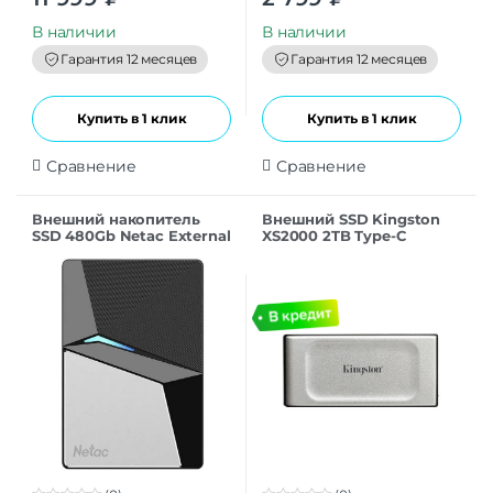
o
o
u
u
t
t
В наличии
В наличии
o
o
f
f
Гарантия 12 месяцев
Гарантия 12 месяцев
5
5
Купить в 1 клик
Купить в 1 клик
Сравнение
Сравнение
Внешний накопитель
Внешний SSD Kingston
SSD 480Gb Netac External
XS2000 2TB Type-C
Z7S USB 3.2 (NT01Z7S-
480G-32BK)