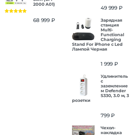
2000 A01)
49 999
₽
Оценка
5.00
68 999
₽
Зарядная
из 5
станция
Multi-
Functional
Charging
Stand For iPhone с Led
Лампой Черная
1 999
₽
Удлинитель
с
заземление
м Defender
S330, 3.0 м, 3
розетки
799
₽
Чехол-
накладка