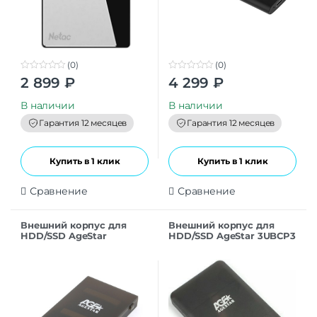
(0)
(0)
0
0
2 899
₽
4 299
₽
o
o
u
u
t
t
В наличии
В наличии
o
o
f
f
Гарантия 12 месяцев
Гарантия 12 месяцев
5
5
Купить в 1 клик
Купить в 1 клик
Сравнение
Сравнение
Внешний корпус для
Внешний корпус для
HDD/SSD AgeStar
HDD/SSD AgeStar 3UBCP3
3UBCP1-6G Sata пластик
SATA пластик черный
черный 2.5″
2.5″