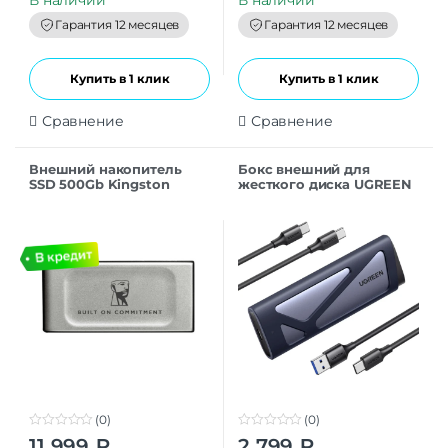
o
o
f
f
Гарантия 12 месяцев
Гарантия 12 месяцев
5
5
Купить в 1 клик
Купить в 1 клик
Сравнение
Сравнение
Внешний накопитель
Бокс внешний для
SSD 500Gb Kingston
жесткого диска UGREEN
SXS2000/500GA XS2000
CM767 (15813) M.2
серебристый
NVMe/M.2 SATA SSD
Enclosure 10Gbps серый
(0)
(0)
0
0
11 999
₽
2 799
₽