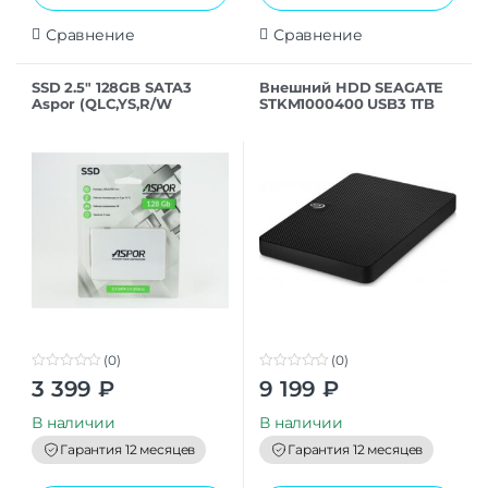
Сравнение
Сравнение
SSD 2.5″ 128GB SATA3
Внешний HDD SEAGATE
Aspor (QLC,YS,R/W
STKM1000400 USB3 1TB
550/470MB/s,Plastic case)
EXT. Black
OEM
(0)
(0)
0
0
3 399
₽
9 199
₽
o
o
u
u
t
t
В наличии
В наличии
o
o
f
f
Гарантия 12 месяцев
Гарантия 12 месяцев
5
5