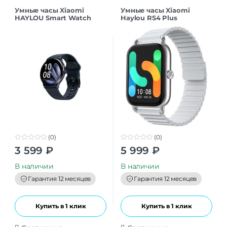
Умные часы Xiaomi
Умные часы Xiaomi
HAYLOU Smart Watch
Haylou RS4 Plus
Solar LS05 Lite Blue EU
Smartwatch 1,78
“AMOLED Ceramic Strap
Silver EU
(0)
(0)
0
0
3 599
₽
5 999
₽
o
o
u
u
t
t
В наличии
В наличии
o
o
f
f
Гарантия 12 месяцев
Гарантия 12 месяцев
5
5
Купить в 1 клик
Купить в 1 клик