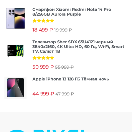
Смартфон Xiaomi Redmi Note 14 Pro
8/256GB Aurora Purple
Оценка
5.00
18 499
₽
19 999
₽
из 5
Телевизор Sber SDX 65U4121 черный
3840x2160, 4K Ultra HD, 60 Гц, Wi-Fi, Smart
TV, Салют ТВ
Оценка
5.00
50 999
₽
55 999
₽
из 5
Apple iPhone 13 128 ГБ Тёмная ночь
44 999
₽
47 999
₽