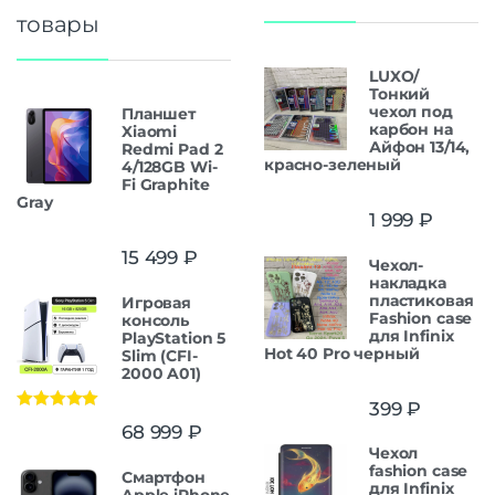
товары
LUXO/
Тонкий
чехол под
Планшет
карбон на
Xiaomi
Айфон 13/14,
Redmi Pad 2
красно-зеленый
4/128GB Wi-
Fi Graphite
Gray
1 999
₽
15 499
₽
Чехол-
накладка
пластиковая
Игровая
Fashion case
консоль
для Infinix
PlayStation 5
Hot 40 Pro черный
Slim (CFI-
2000 A01)
399
₽
Оценка
5.00
68 999
₽
из 5
Чехол
fashion case
Смартфон
для Infinix
Apple iPhone