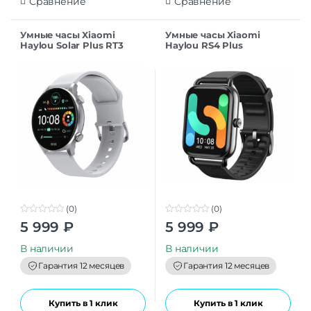
Сравнение
Сравнение
Умные часы Xiaomi
Умные часы Xiaomi
Haylou Solar Plus RT3
Haylou RS4 Plus
LS16 White EU
Smartwatch 1,78
“AMOLED Ceramic Strap
Black EU
(0)
(0)
0
0
5 999
₽
5 999
₽
o
o
u
u
t
t
В наличии
В наличии
o
o
f
f
Гарантия 12 месяцев
Гарантия 12 месяцев
5
5
Купить в 1 клик
Купить в 1 клик