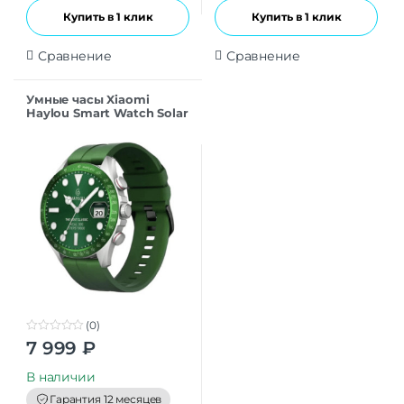
Купить в 1 клик
Купить в 1 клик
Сравнение
Сравнение
Умные часы Xiaomi
Haylou Smart Watch Solar
Pro Green
(0)
0
7 999
₽
o
u
t
В наличии
o
f
Гарантия 12 месяцев