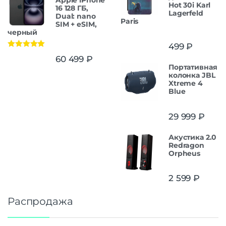
Hot 30i Karl
16 128 ГБ,
Lagerfeld
Dual: nano
Paris
SIM + eSIM,
черный
499
₽
Оценка
5.00
60 499
₽
из 5
Портативная
колонка JBL
Xtreme 4
Blue
29 999
₽
Акустика 2.0
Redragon
Orpheus
2 599
₽
Распродажа