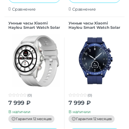
Сравнение
Сравнение
Умные часы Xiaomi
Умные часы Xiaomi
Haylou Smart Watch Solar
Haylou Smart Watch Solar
Pro Silver
Pro Blue
(0)
(0)
0
0
7 999
₽
7 999
₽
o
o
u
u
t
t
В наличии
В наличии
o
o
f
f
Гарантия 12 месяцев
Гарантия 12 месяцев
5
5