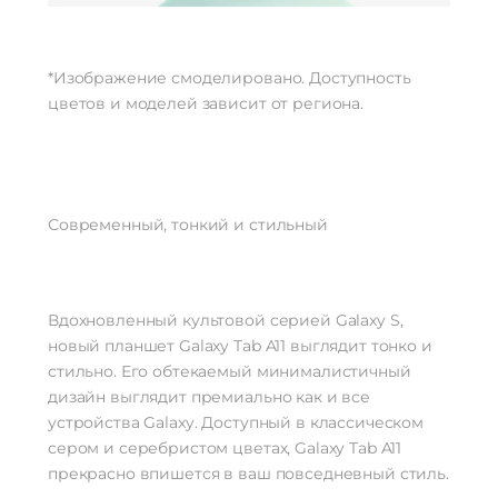
Интерфейсы/разъемы
Тип разъема для зарядки
USB Type-C 2.0
*Изображение смоделировано. Доступность
Выход на наушники
mini jack 3.5 mm
цветов и моделей зависит от региона.
Беспроводные технологии
Беспроводная зарядка
нет
Версия Bluetooth
5.3
NFC
нет
Современный, тонкий и стильный
Питание
Быстрая зарядка
нет
Вдохновленный культовой серией Galaxy S,
Дополнительно
новый планшет Galaxy Tab A11 выглядит тонко и
Оперативная Память
4 Гб
стильно. Его обтекаемый минималистичный
Гарантия
12 месяцев
дизайн выглядит премиально как и все
устройства Galaxy. Доступный в классическом
сером и серебристом цветах, Galaxy Tab A11
прекрасно впишется в ваш повседневный стиль.