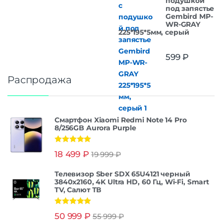
подушкой
под запястье
Gembird MP-
WR-GRAY
225*195*5мм, серый
599
₽
Распродажа
Смартфон Xiaomi Redmi Note 14 Pro
8/256GB Aurora Purple
Оценка
5.00
18 499
₽
19 999
₽
из 5
Телевизор Sber SDX 65U4121 черный
3840x2160, 4K Ultra HD, 60 Гц, Wi-Fi, Smart
TV, Салют ТВ
Оценка
5.00
50 999
₽
55 999
₽
из 5