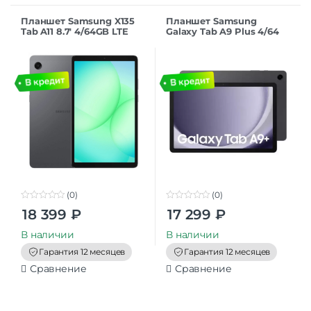
Планшет Samsung X135
Планшет Samsung
Tab A11 8.7′ 4/64GB LTE
Galaxy Tab A9 Plus 4/64
Gray
GB 11″ 5G (SM-X216) Gray
РСТ
(0)
(0)
0
0
18 399
₽
17 299
₽
o
o
u
u
t
t
В наличии
В наличии
o
o
f
f
Гарантия 12 месяцев
Гарантия 12 месяцев
5
5
Сравнение
Сравнение