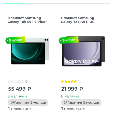
Планшет Samsung
Планшет Samsung
Galaxy Tab S9 FE Plus+
Galaxy Tab A9 Plus
LTE 12/256GB Mint
8/128GB 11″ 5G (SM-X216)
Gray РСТ
(0)
(1)
0
Оценка
5.00
55 499
₽
21 999
₽
o
из 5
u
t
В наличии
В наличии
o
f
Гарантия 12 месяцев
Гарантия 12 месяцев
5
Сравнение
Сравнение