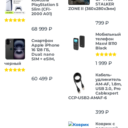
STALKER
PlayStation 5
ZONE II (360x280x3мм)
Slim (CFI-
2000 A01)
799
₽
Оценка
5.00
68 999
₽
из 5
Мобильный
телефон
Смартфон
Maxvi B110
Apple iPhone
Black
16 128 ГБ,
Dual: nano
SIM + eSIM,
Оценка
5.00
1 999
₽
черный
из 5
Кабель-
Оценка
5.00
60 499
₽
удлинитель
из 5
AM-AF, 1.8m,
USB 2.0, Pro
Cablexpert
CCP-USB2-AMAF-6
399
₽
Коврик с