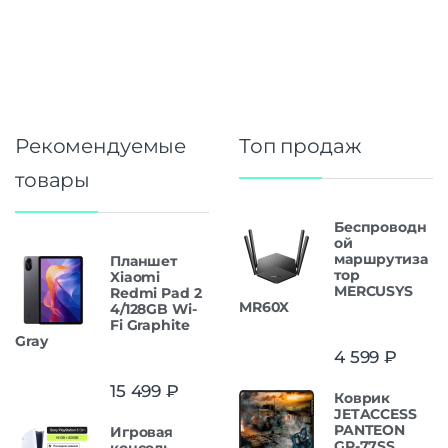
Рекомендуемые
Топ продаж
товары
Беспроводн
ой
маршрутиза
Планшет
тор
Xiaomi
MERCUSYS
Redmi Pad 2
MR60X
4/128GB Wi-
Fi Graphite
Gray
4 599
₽
15 499
₽
Коврик
JETACCESS
PANTEON
Игровая
GP-77SS
консоль