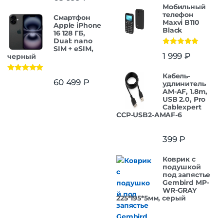
Мобильный
телефон
Смартфон
Maxvi B110
Apple iPhone
Black
16 128 ГБ,
Dual: nano
SIM + eSIM,
Оценка
5.00
1 999
₽
черный
из 5
Кабель-
Оценка
5.00
60 499
₽
удлинитель
из 5
AM-AF, 1.8m,
USB 2.0, Pro
Cablexpert
CCP-USB2-AMAF-6
399
₽
Коврик с
подушкой
под запястье
Gembird MP-
WR-GRAY
225*195*5мм, серый