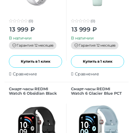
(0)
(0)
0
0
13 999
₽
13 999
₽
o
o
u
u
t
t
В наличии
В наличии
o
o
f
f
Гарантия 12 месяцев
Гарантия 12 месяцев
5
5
Купить в 1 клик
Купить в 1 клик
Сравнение
Сравнение
Смарт-часы REDMI
Смарт-часы REDMI
Watch 6 Obsidian Black
Watch 6 Glacier Blue РСТ
РСТ