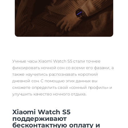
Умные часы Xiaomi Watch S5 стали точнее
фиксировать ночной сон со всеми его фазами, а
также научились распознавать короткий
дневной сон. С помощью этих данных вы
сможете определить свой «сонный профиль» и
улучшить качество ночного отдыха.
Xiaomi Watch S5
поддерживают
бесконтактную оплату и