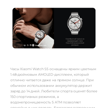
Часы Xiaomi Watch S5 оснащены ярким цветным
1.48-дюймовым AMOLED-дисплеем, который
отлично читается даже на прямом солнце. При
обычном использовании аккумулятор держит
заряд до 14 дней. Любители спорта оценят более
150 спортивных режимов, а
водонепроницаемость 5 ATM позволяет
спокойно в них плавать. Благодаря встроенным