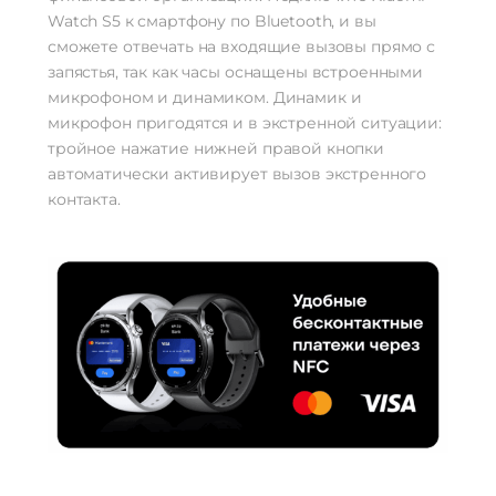
Watch S5 к смартфону по Bluetooth, и вы
сможете отвечать на входящие вызовы прямо с
запястья, так как часы оснащены встроенными
микрофоном и динамиком. Динамик и
микрофон пригодятся и в экстренной ситуации:
тройное нажатие нижней правой кнопки
автоматически активирует вызов экстренного
контакта.