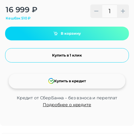
Alternative:
16 999
₽
Кешбэк
510
₽
В корзину
Купить в 1 клик
Купить в кредит
Кредит от СберБанка – без взноса и переплат
Подробнее о кредите