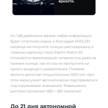
На 1.48-дюймовом экране любая информация
будет отчетливо видна, а благодаря AMOLED-
матрице вы получите сочную цветопередачу и
плавную картинку. Часы Xiaomi Watch S5
отличаются превосходной читаемостью даже на
прямом солнце, так что вы не пропустите ни
одного входящего уведомления. Пиковая
яркость достигает внушительных 2500 нит, при
этом экран умеет автоматически подстраиваться
под окружающее освещение. Разрешение
дисплея составляет 480 × 480 пикселей.
До 21 дня автономной