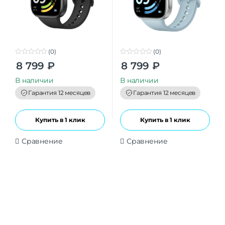
(0)
(0)
0
0
8 799
₽
8 799
₽
o
o
u
u
t
t
В наличии
В наличии
o
o
f
f
Гарантия 12 месяцев
Гарантия 12 месяцев
5
5
Купить в 1 клик
Купить в 1 клик
Сравнение
Сравнение