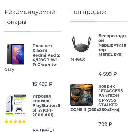
Рекомендуемые
Топ продаж
товары
Беспроводн
ой
маршрутиза
Планшет
тор
Xiaomi
MERCUSYS
Redmi Pad 2
MR60X
4/128GB Wi-
Fi Graphite
Gray
4 599
₽
15 499
₽
Коврик
JETACCESS
PANTEON
Игровая
GP-77SS
консоль
STALKER
PlayStation 5
ZONE II (360x280x3мм)
Slim (CFI-
2000 A01)
799
₽
Оценка
5.00
68 999
₽
из 5