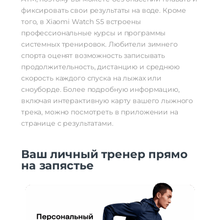
фиксировать свои результаты на воде. Кроме
того, в Xiaomi Watch S5 встроены
профессиональные курсы и программы
системных тренировок. Любители зимнего
спорта оценят возможность записывать
продолжительность, дистанцию и среднюю
скорость каждого спуска на лыжах или
сноуборде. Более подробную информацию,
включая интерактивную карту вашего лыжного
трека, можно посмотреть в приложении на
странице с результатами.
Ваш личный тренер прямо
на запястье