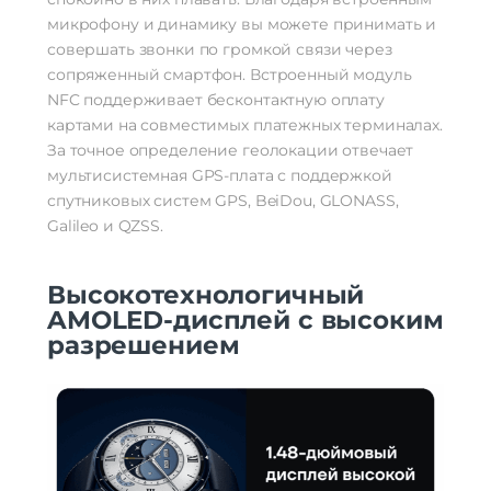
микрофону и динамику вы можете принимать и
совершать звонки по громкой связи через
сопряженный смартфон. Встроенный модуль
NFC поддерживает бесконтактную оплату
картами на совместимых платежных терминалах.
За точное определение геолокации отвечает
мультисистемная GPS-плата с поддержкой
спутниковых систем GPS, BeiDou, GLONASS,
Galileo и QZSS.
Высокотехнологичный
AMOLED-дисплей с высоким
разрешением