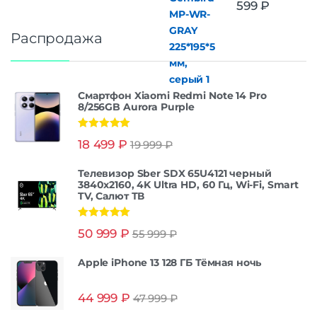
599
₽
Распродажа
Смартфон Xiaomi Redmi Note 14 Pro
8/256GB Aurora Purple
Оценка
5.00
18 499
₽
19 999
₽
из 5
Телевизор Sber SDX 65U4121 черный
3840x2160, 4K Ultra HD, 60 Гц, Wi-Fi, Smart
TV, Салют ТВ
Оценка
5.00
50 999
₽
55 999
₽
из 5
Apple iPhone 13 128 ГБ Тёмная ночь
44 999
₽
47 999
₽