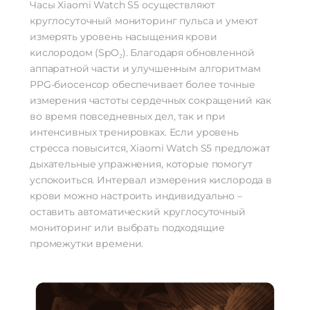
Часы Xiaomi Watch S5 осуществляют
круглосуточный мониторинг пульса и умеют
измерять уровень насыщения крови
кислородом (SpO₂). Благодаря обновленной
аппаратной части и улучшенным алгоритмам
PPG-биосенсор обеспечивает более точные
измерения частоты сердечных сокращений как
во время повседневных дел, так и при
интенсивных тренировках. Если уровень
стресса повысится, Xiaomi Watch S5 предложат
дыхательные упражнения, которые помогут
успокоиться. Интервал измерения кислорода в
крови можно настроить индивидуально –
оставить автоматический круглосуточный
мониторинг или выбрать подходящие
промежутки времени.