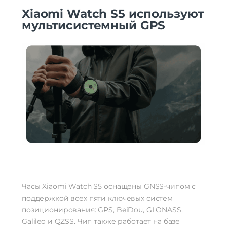
Xiaomi Watch S5 используют
мультисистемный GPS
Часы Xiaomi Watch S5 оснащены GNSS-чипом с
поддержкой всех пяти ключевых систем
позиционирования: GPS, BeiDou, GLONASS,
Galileo и QZSS. Чип также работает на базе