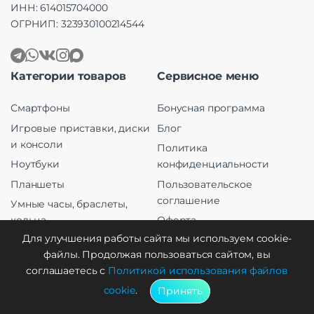
ИНН: 614015704000
ОГРНИП: 323930100214544
Категории товаров
Сервисное меню
Смартфоны
Бонусная программа
Игровые приставки, диски
Блог
и консоли
Политика
Ноутбуки
конфиденциальности
Планшеты
Пользовательское
соглашение
Умные часы, браслеты,
кольца
Оферта
Для улучшения работы сайта мы используем cookie-
Телевизоры
Правила возврата
файлы. Продолжая пользоваться сайтом, вы
Электротранспорт
FAQ
соглашаетесь с
Политикой использования файлов
Аудио
Сравнение
cookie
.
Принять
Бытовая техника
Мой аккаунт