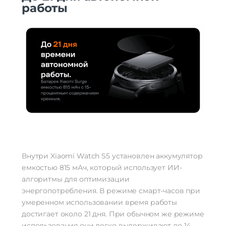
работы
Внутри Xiaomi Watch S5 установлен аккумулятор
емкостью 815 мАч, который использует ИИ-
алгоритмы для оптимизации
энергопотребления. В режиме смарт-часов при
умеренном использовании время работы
достигает около 21 дня. При обычном же режиме
использования они легко выдерживают до 14