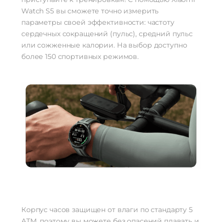
Watch S5 вы сможете точно измерить
параметры своей эффективности: частоту
сердечных сокращений (пульс), средний пульс
или сожженные калории. На выбор доступно
более 150 спортивных режимов.
Корпус часов защищен от влаги по стандарту 5
ATM, поэтому вы можете без опасений плавать и