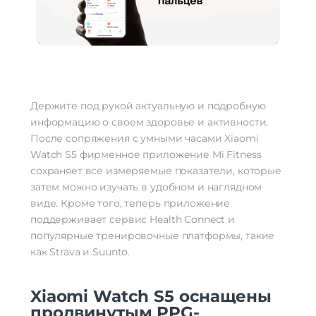
Держите под рукой актуальную и подробную
информацию о своем здоровье и активности.
После сопряжения с умными часами Xiaomi
Watch S5 фирменное приложение Mi Fitness
сохраняет все измеряемые показатели, которые
затем можно изучать в удобном и наглядном
виде. Кроме того, теперь приложение
поддерживает сервис Health Connect и
популярные тренировочные платформы, такие
как Strava и Suunto.
Xiaomi Watch S5 оснащены
продвинутым PPG-