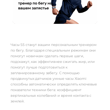
Часы S5 станут вашим персональным тренером
по бегу. Благодаря специальным режимам они
помогут новичкам сделать первые шаги,
подскажут, как эффективнее сжигать жир, или
помогут лучше подготовиться к
запланированному забегу. С помощью
продвинутых датчиков умные часы Xiaomi
способны автоматически определять ключевые
показатели техники бега: коэффициент
вертикальных колебаний и время контакта с
землей.