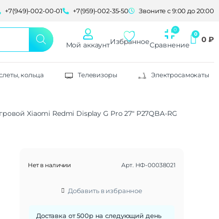
+7(949)-002-00-01
+7(959)-002-35-50
Звоните с 9:00 до 20:00
0
₽
Избранное
Мой аккаунт
Сравнение
слеты, кольца
Телевизоры
Электросамокаты
ровой Xiaomi Redmi Display G Pro 27″ P27QBA-RGP, черный
Нет в наличии
Арт.
НФ-00038021
G
Добавить в избранное
Доставка от 500р на следующий день