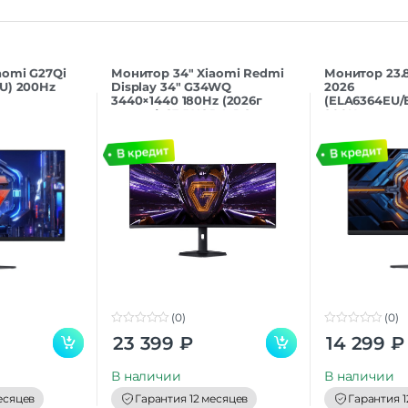
aomi G27Qi
Монитор 34″ Xiaomi Redmi
Монитор 23.8
U) 200Hz
Display 34″ G34WQ
2026
3440×1440 180Hz (2026г
(ELA6364EU/
версия) C34WQDA-RG
200Hz
(0)
(0)
0
0
23 399
₽
14 299
₽
o
o
u
u
t
t
В наличии
В наличии
o
o
f
f
есяцев
Гарантия 12 месяцев
Гарантия 1
5
5