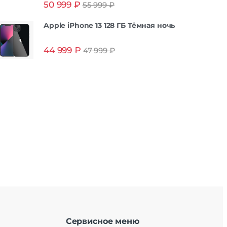
50 999
₽
55 999
₽
из 5
Apple iPhone 13 128 ГБ Тёмная ночь
44 999
₽
47 999
₽
Сервисное меню