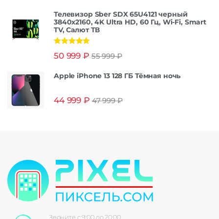
Телевизор Sber SDX 65U4121 черный
3840x2160, 4K Ultra HD, 60 Гц, Wi-Fi, Smart
TV, Салют ТВ
Оценка
5.00
50 999
₽
55 999
₽
из 5
Apple iPhone 13 128 ГБ Тёмная ночь
44 999
₽
47 999
₽
Звоните с 9:00 до 20:00