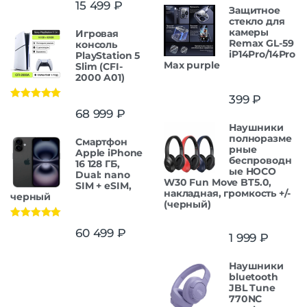
15 499
₽
Защитнoe
cтекло для
камеры
Игровая
Remax GL-59
консоль
iP14Pro/14Pro
PlayStation 5
Max purple
Slim (CFI-
2000 A01)
399
₽
Оценка
5.00
68 999
₽
из 5
Наушники
полноразме
Смартфон
рные
Apple iPhone
беспроводн
16 128 ГБ,
ые HOCO
Dual: nano
W30 Fun Move BT5.0,
SIM + eSIM,
накладная, громкость +/-
черный
(черный)
Оценка
5.00
60 499
₽
1 999
₽
из 5
Наушники
bluetooth
JBL Tune
770NC