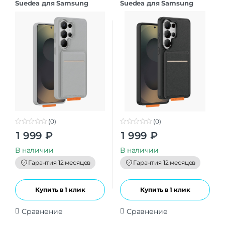
Suedea для Samsung
Suedea для Samsung
S26Ultra grey
S26Ultra black
(0)
(0)
0
0
1 999
₽
1 999
₽
o
o
u
u
t
t
В наличии
В наличии
o
o
f
f
Гарантия 12 месяцев
Гарантия 12 месяцев
5
5
Купить в 1 клик
Купить в 1 клик
Сравнение
Сравнение