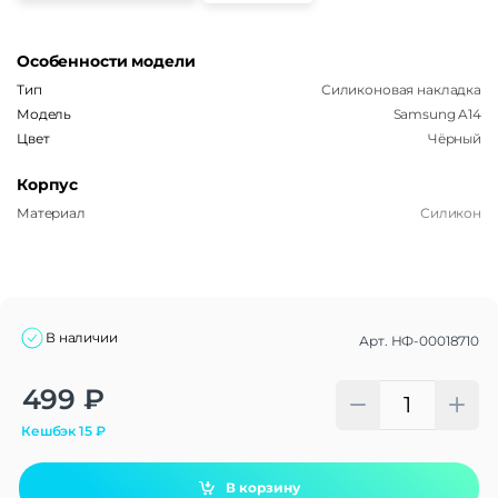
Особенности модели
Тип
Силиконовая накладка
Модель
Samsung A14
Цвет
Чёрный
Корпус
Материал
Силикон
В наличии
Арт.
НФ-00018710
Alternative:
499
₽
Кешбэк
15
₽
В корзину