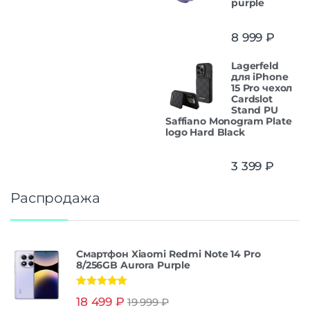
purple
8 999
₽
Lagerfeld
для iPhone
15 Pro чехол
Cardslot
Stand PU
Saffiano Monogram Plate
logo Hard Black
3 399
₽
Распродажа
Смартфон Xiaomi Redmi Note 14 Pro
8/256GB Aurora Purple
Оценка
5.00
18 499
₽
19 999
₽
из 5