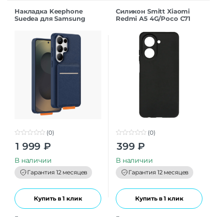
Накладка Keephone
Силикон Smitt Xiaomi
Suedea для Samsung
Redmi A5 4G/Poco C71
S26Ultra deep blue
black
(0)
(0)
0
0
1 999
₽
399
₽
o
o
u
u
t
t
В наличии
В наличии
o
o
f
f
Гарантия 12 месяцев
Гарантия 12 месяцев
5
5
Купить в 1 клик
Купить в 1 клик