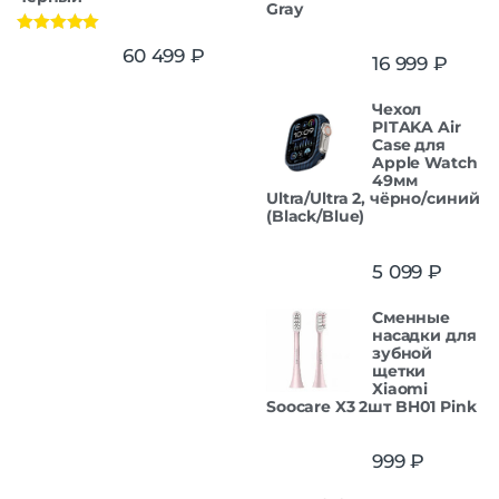
Gray
Оценка
5.00
60 499
₽
16 999
₽
из 5
Чехол
PITAKA Air
Case для
Apple Watch
49мм
Ultra/Ultra 2, чёрно/синий
(Black/Blue)
5 099
₽
Сменные
насадки для
зубной
щетки
Xiaomi
Soocare X3 2шт BH01 Pink
999
₽