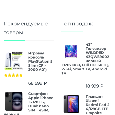
Рекомендуемые
Топ продаж
товары
43"
Телевизор
WILDRED
Игровая
43QWS9002
консоль
черный
PlayStation 5
1920x1080, Full HD, 60 Гц,
Slim (CFI-
Wi-Fi, Smart TV, Android
2000 A01)
TV
Оценка
5.00
68 999
₽
из 5
18 999
₽
Смартфон
Планшет
Apple iPhone
Xiaomi
16 128 ГБ,
Redmi Pad 2
Dual: nano
4/128GB LTE
SIM + eSIM,
Graphite
черный