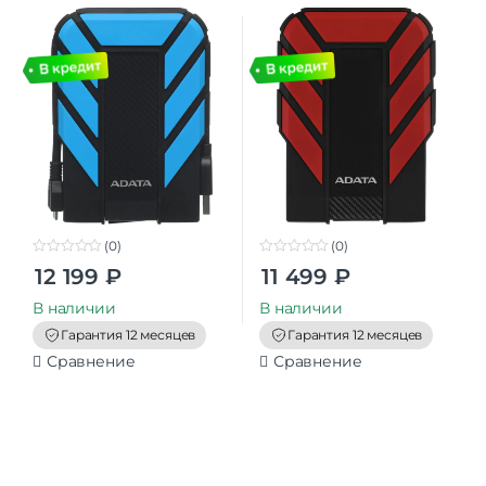
HD710Pro DashDrive
HD710Pro DashDrive
Durable 2.5″ синий
Durable 2.5″ красный
(0)
(0)
0
0
12 199
₽
11 499
₽
o
o
u
u
t
t
В наличии
В наличии
o
o
f
f
Гарантия 12 месяцев
Гарантия 12 месяцев
5
5
Сравнение
Сравнение