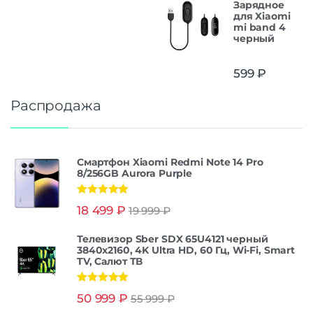
Зарядное
для Xiaomi
mi band 4
черный
599
₽
Распродажа
Смартфон Xiaomi Redmi Note 14 Pro
8/256GB Aurora Purple
Оценка
5.00
18 499
₽
19 999
₽
из 5
Телевизор Sber SDX 65U4121 черный
3840x2160, 4K Ultra HD, 60 Гц, Wi-Fi, Smart
TV, Салют ТВ
Оценка
5.00
50 999
₽
55 999
₽
из 5