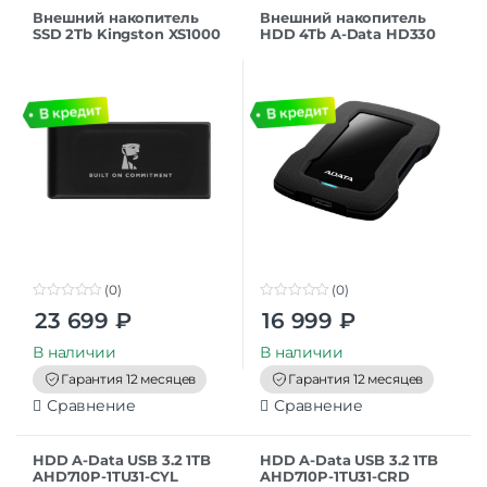
Внешний накопитель
Внешний накопитель
SSD 2Tb Kingston XS1000
HDD 4Tb A-Data HD330
USB 3.2
USB 3.2, черный
(SXS1000/2000GA),
(AHD330-4TU31-CBK)
черный
(0)
(0)
0
0
23 699
₽
16 999
₽
o
o
u
u
t
t
В наличии
В наличии
o
o
f
f
Гарантия 12 месяцев
Гарантия 12 месяцев
5
5
Сравнение
Сравнение
HDD A-Data USB 3.2 1TB
HDD A-Data USB 3.2 1TB
AHD710P-1TU31-CYL
AHD710P-1TU31-CRD