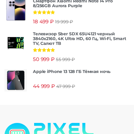
Смартфон Xiaomi Redmi Note 14 Pro
8/256GB Aurora Purple
Оценка
5.00
18 499
₽
19 999
₽
из 5
Телевизор Sber SDX 65U4121 черный
3840x2160, 4K Ultra HD, 60 Гц, Wi-Fi, Smart
TV, Салют ТВ
Оценка
5.00
50 999
₽
55 999
₽
из 5
Apple iPhone 13 128 ГБ Тёмная ночь
44 999
₽
47 999
₽