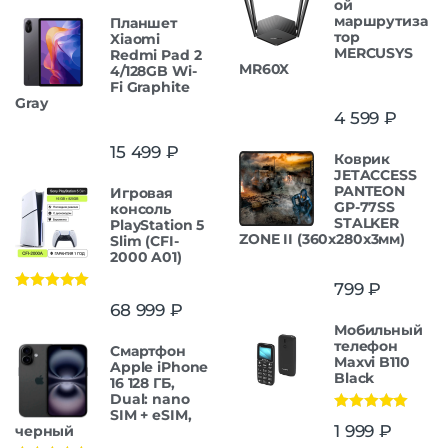
ой
маршрутиза
Планшет
тор
Xiaomi
MERCUSYS
Redmi Pad 2
MR60X
4/128GB Wi-
Fi Graphite
Gray
4 599
₽
15 499
₽
Коврик
JETACCESS
PANTEON
Игровая
GP-77SS
консоль
STALKER
PlayStation 5
ZONE II (360x280x3мм)
Slim (CFI-
2000 A01)
799
₽
Оценка
5.00
68 999
₽
из 5
Мобильный
телефон
Смартфон
Maxvi B110
Apple iPhone
Black
16 128 ГБ,
Dual: nano
SIM + eSIM,
Оценка
5.00
1 999
₽
черный
из 5