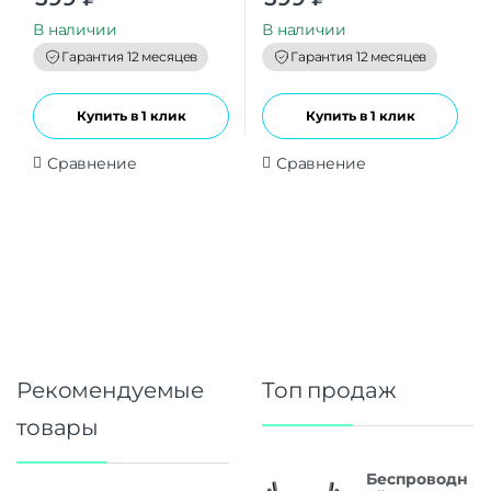
u
u
t
t
В наличии
В наличии
o
o
f
f
Гарантия 12 месяцев
Гарантия 12 месяцев
5
5
Купить в 1 клик
Купить в 1 клик
Сравнение
Сравнение
Рекомендуемые
Топ продаж
товары
Беспроводн