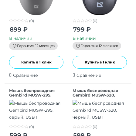
(0)
(0)
0
0
899
₽
799
₽
o
o
u
u
t
t
В наличии
В наличии
o
o
f
f
Гарантия 12 месяцев
Гарантия 12 месяцев
5
5
Купить в 1 клик
Купить в 1 клик
Сравнение
Сравнение
Мышь беспроводная
Мышь беспроводная
Gembird MUSW-295,
Gembird MUSW-320,
серый, USB
черный, USB
(0)
(0)
0
0
599
₽
599
₽
o
o