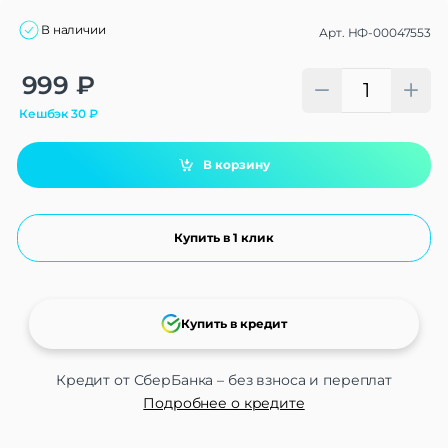
В наличии
Арт.
НФ-00047553
Alternative:
999
₽
Кешбэк
30
₽
В корзину
Купить в 1 клик
Купить в кредит
Кредит от СберБанка – без взноса и переплат
Подробнее о кредите