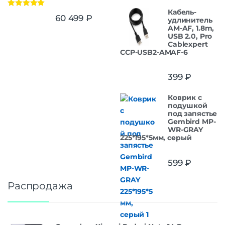
Кабель-
Оценка
5.00
60 499
₽
удлинитель
из 5
AM-AF, 1.8m,
USB 2.0, Pro
Cablexpert
CCP-USB2-AMAF-6
399
₽
Коврик с
подушкой
под запястье
Gembird MP-
WR-GRAY
225*195*5мм, серый
599
₽
Распродажа