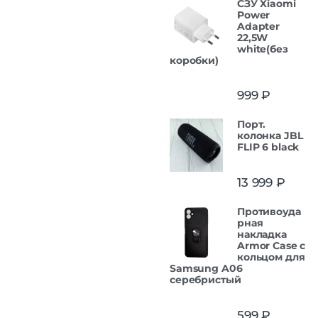
СЗУ Xiaomi
Power
Adapter
22,5W
white(без
коробки)
999
₽
Порт.
колонка JBL
FLIP 6 black
13 999
₽
Противоуда
рная
накладка
Armor Case с
кольцом для
Samsung A06
серебристый
599
₽