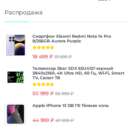
Распродажа
Смартфон Xiaomi Redmi Note 14 Pro
8/256GB Aurora Purple
Оценка
5.00
18 499
₽
19 999
₽
из 5
Телевизор Sber SDX 65U4121 черный
3840x2160, 4K Ultra HD, 60 Гц, Wi-Fi, Smart
TV, Салют ТВ
Оценка
5.00
50 999
₽
55 999
₽
из 5
Apple iPhone 13 128 ГБ Тёмная ночь
44 999
₽
47 999
₽