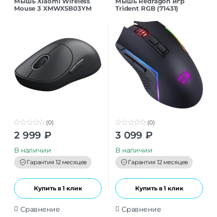
Мышь Xiaomi Wireless
Мышь Redragon игр
Mouse 3 XMWXSB03YM
Trident RGB (71431)
Dark Gray
(0)
(0)
0
0
2 999
₽
3 099
₽
o
o
u
u
t
t
В наличии
В наличии
o
o
f
f
Гарантия 12 месяцев
Гарантия 12 месяцев
5
5
Купить в 1 клик
Купить в 1 клик
Сравнение
Сравнение