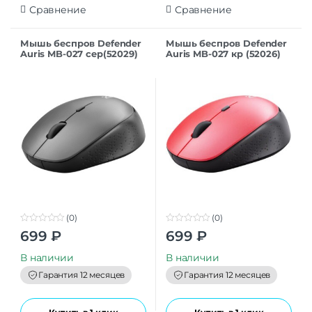
Сравнение
Сравнение
Мышь беспров Defender
Мышь беспров Defender
Auris MB-027 сер(52029)
Auris MB-027 кр (52026)
(0)
(0)
0
0
699
₽
699
₽
o
o
u
u
t
t
В наличии
В наличии
o
o
f
f
Гарантия 12 месяцев
Гарантия 12 месяцев
5
5