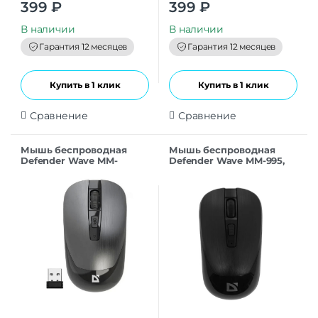
0
0
399
₽
399
₽
o
o
u
u
t
t
В наличии
В наличии
o
o
f
f
Гарантия 12 месяцев
Гарантия 12 месяцев
5
5
Купить в 1 клик
Купить в 1 клик
Сравнение
Сравнение
Мышь беспроводная
Мышь беспроводная
Defender Wave MM-
Defender Wave MM-995,
995,серый
черный