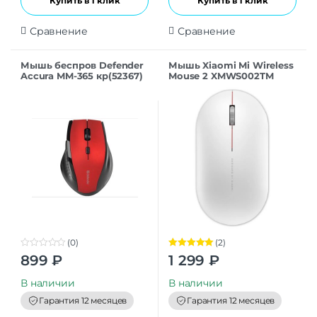
Купить в 1 клик
Купить в 1 клик
Сравнение
Сравнение
Мышь беспров Defender
Мышь Xiaomi Mi Wireless
Accura MM-365 кр(52367)
Mouse 2 XMWS002TM
White
(0)
(2)
0
Оценка
5.00
899
₽
1 299
₽
o
из 5
u
t
В наличии
В наличии
o
f
Гарантия 12 месяцев
Гарантия 12 месяцев
5