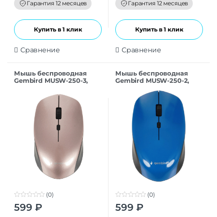
f
f
Гарантия 12 месяцев
Гарантия 12 месяцев
5
5
Купить в 1 клик
Купить в 1 клик
Сравнение
Сравнение
Мышь беспроводная
Мышь беспроводная
Gembird MUSW-250-3,
Gembird MUSW-250-2,
розовый, USB
синий, USB
(0)
(0)
0
0
599
₽
599
₽
o
o
u
u