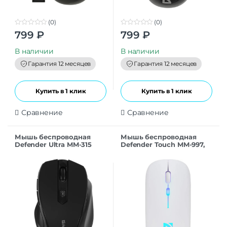
(0)
(0)
0
0
799
₽
799
₽
o
o
u
u
t
t
В наличии
В наличии
o
o
f
f
Гарантия 12 месяцев
Гарантия 12 месяцев
5
5
Купить в 1 клик
Купить в 1 клик
Сравнение
Сравнение
Мышь беспроводная
Мышь беспроводная
Defender Ultra MM-315
Defender Touch MM-997,
белый