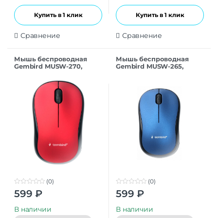
Купить в 1 клик
Купить в 1 клик
Сравнение
Сравнение
Мышь беспроводная
Мышь беспроводная
Gembird MUSW-270,
Gembird MUSW-265,
красный, USB
синий, USB
(0)
(0)
0
0
599
₽
599
₽
o
o
u
u
t
t
В наличии
В наличии
o
o