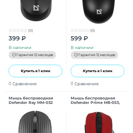
(0)
(0)
0
0
399
₽
599
₽
o
o
u
u
t
t
В наличии
В наличии
o
o
f
f
Гарантия 12 месяцев
Гарантия 12 месяцев
5
5
Купить в 1 клик
Купить в 1 клик
Сравнение
Сравнение
Мышь беспроводная
Мышь беспроводная
Defender Ray MM-032
Defender Prime MB-053,
серый
красный