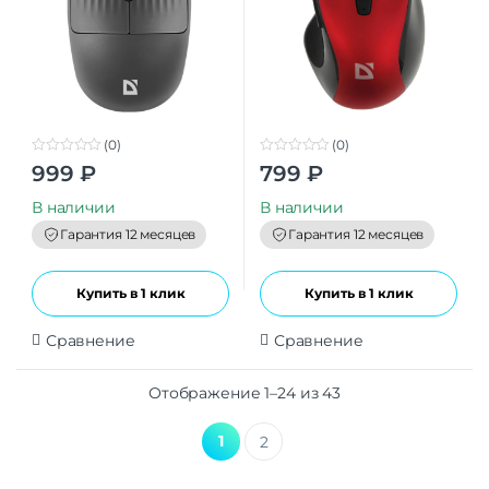
(0)
(0)
0
0
999
₽
799
₽
o
o
u
u
t
t
В наличии
В наличии
o
o
f
f
Гарантия 12 месяцев
Гарантия 12 месяцев
5
5
Купить в 1 клик
Купить в 1 клик
Сравнение
Сравнение
Отображение 1–24 из 43
1
2