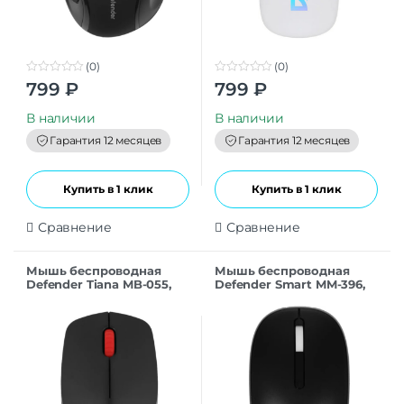
(0)
(0)
0
0
799
₽
799
₽
o
o
u
u
t
t
В наличии
В наличии
o
o
f
f
Гарантия 12 месяцев
Гарантия 12 месяцев
5
5
Купить в 1 клик
Купить в 1 клик
Сравнение
Сравнение
Мышь беспроводная
Мышь беспроводная
Defender Tiana MB-055,
Defender Smart MM-396,
черный
2.4G+BT, чёрный