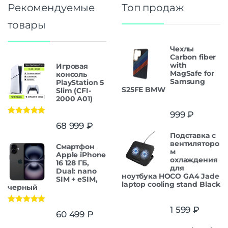
Рекомендуемые
Топ продаж
товары
Чехлы
Carbon fiber
with
Игровая
MagSafe for
консоль
Samsung
PlayStation 5
S25FE BMW
Slim (CFI-
2000 A01)
999
₽
Оценка
5.00
68 999
₽
из 5
Подставка с
вентиляторо
Смартфон
м
Apple iPhone
охлаждения
16 128 ГБ,
для
Dual: nano
ноутбука HOCO GA4 Jade
SIM + eSIM,
laptop cooling stand Black
черный
1 599
₽
Оценка
5.00
60 499
₽
из 5