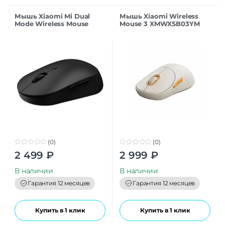
Мышь Xiaomi Mi Dual
Мышь Xiaomi Wireless
Mode Wireless Mouse
Mouse 3 XMWXSB03YM
Silent Edition
Beige
WXSMSBMW03 Black CN
(0)
(0)
0
0
2 499
₽
2 999
₽
o
o
u
u
t
t
В наличии
В наличии
o
o
f
f
Гарантия 12 месяцев
Гарантия 12 месяцев
5
5
Купить в 1 клик
Купить в 1 клик