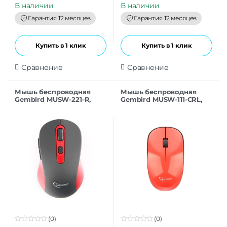
t
t
В наличии
В наличии
o
o
f
f
Гарантия 12 месяцев
Гарантия 12 месяцев
5
5
Купить в 1 клик
Купить в 1 клик
Сравнение
Сравнение
Мышь беспроводная
Мышь беспроводная
Gembird MUSW-221-R,
Gembird MUSW-111-CRL,
чёрный/красный
красный, USB
(0)
(0)