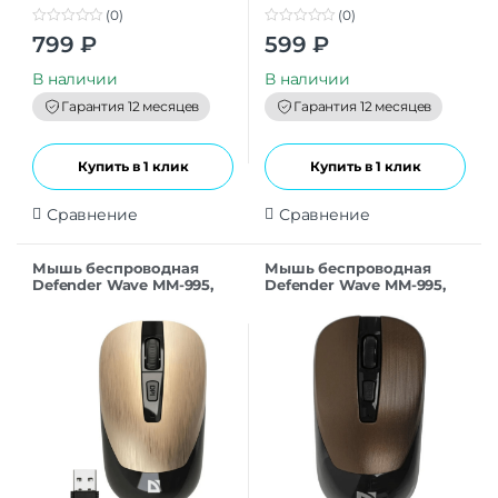
(0)
(0)
0
0
799
₽
599
₽
o
o
u
u
t
t
В наличии
В наличии
o
o
f
f
Гарантия 12 месяцев
Гарантия 12 месяцев
5
5
Купить в 1 клик
Купить в 1 клик
Сравнение
Сравнение
Мышь беспроводная
Мышь беспроводная
Defender Wave MM-995,
Defender Wave MM-995,
золото
бронза