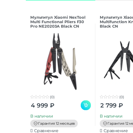
Мультитул Xiaomi NexTool
Мультитул Xiao
Multi Functional Pliers F30
Multifunction K
Pro NE20203A Black CN
Black CN
(0)
(0)
0
0
4 999
₽
2 799
₽
o
o
u
u
t
t
В наличии
В наличии
o
o
f
f
Гарантия 12 месяцев
Гарантия 12 м
5
5
Сравнение
Сравнение