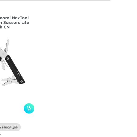
iaomi NexTool
n Scissors Lite
ck CN
2 месяцев
е