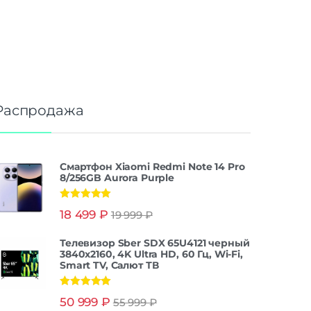
Распродажа
Смартфон Xiaomi Redmi Note 14 Pro
8/256GB Aurora Purple
Оценка
5.00
18 499
₽
19 999
₽
из 5
Телевизор Sber SDX 65U4121 черный
3840x2160, 4K Ultra HD, 60 Гц, Wi-Fi,
Smart TV, Салют ТВ
Оценка
5.00
50 999
₽
55 999
₽
из 5