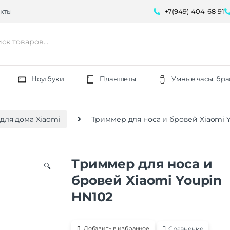
кты
+7(949)-404-68-91
Ноутбуки
Планшеты
Умные часы, бра
для дома Xiaomi
Триммер для носа и бровей Xiaomi Y
Триммер для носа и
🔍
бровей Xiaomi Youpin
HN102
Сравнение
Добавить в избранное