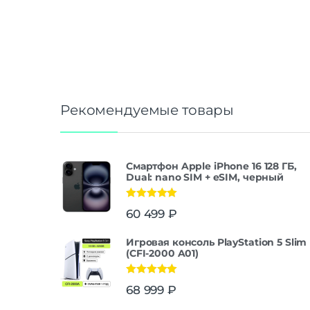
Рекомендуемые товары
Смартфон Apple iPhone 16 128 ГБ,
Dual: nano SIM + eSIM, черный
Оценка
5.00
60 499
₽
из 5
Игровая консоль PlayStation 5 Slim
(CFI-2000 A01)
Оценка
5.00
68 999
₽
из 5