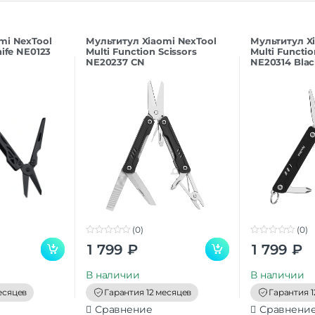
mi NexTool
Мультитул Xiaomi NexTool
Мультитул X
nife NE0123
Multi Function Scissors
Multi Functio
NE20237 CN
NE20314 Bla
(0)
(0)
0
0
1 799
₽
1 799
₽
o
o
u
u
t
t
В наличии
В наличии
o
o
f
f
есяцев
Гарантия 12 месяцев
Гарантия 1
5
5
Сравнение
Сравнени