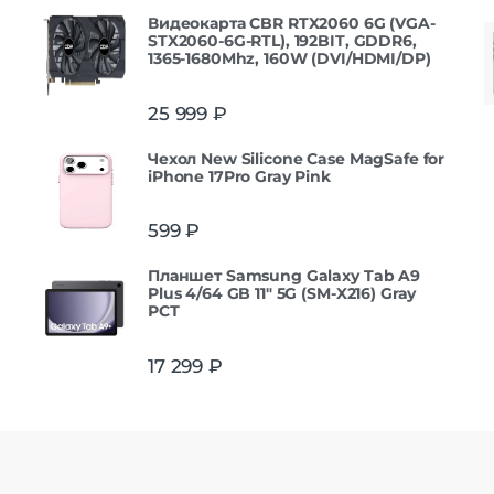
Видеокарта CBR RTX2060 6G (VGA-
STX2060-6G-RTL), 192BIT, GDDR6,
1365-1680Mhz, 160W (DVI/HDMI/DP)
25 999
₽
Чехол New Silicone Case MagSafe for
iPhone 17Pro Gray Pink
599
₽
Планшет Samsung Galaxy Tab A9
Plus 4/64 GB 11" 5G (SM-X216) Gray
РСТ
17 299
₽