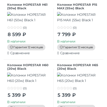
Колонки HOPESTAR H61
Колонки HOPESTAR P15
(50w) Black
MAX (55w) Black
(0)
(0)
0
0
8 599
₽
7 799
₽
o
o
u
u
t
t
В наличии
В наличии
o
o
f
f
Гарантия 12 месяцев
Гарантия 12 месяцев
5
5
Сравнение
Сравнение
Колонки HOPESTAR H60
Колонки HOPESTAR H65
(20w) Black
(20w) Black
(0)
(0)
0
0
5 399
₽
5 399
₽
o
o
u
u
t
t
В наличии
В наличии
o
o
f
f