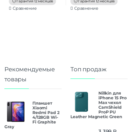
Гарантия 12 месяцев
Гарантия 12 месяцев
5
5
Сравнение
Сравнение
Рекомендуемые
Топ продаж
товары
Nillkin для
iPhone 15 Pro
Max чехол
Планшет
CamShield
Xiaomi
ProP PU
Redmi Pad 2
Leather Magnetic Green
4/128GB Wi-
Fi Graphite
Gray
3 399
₽