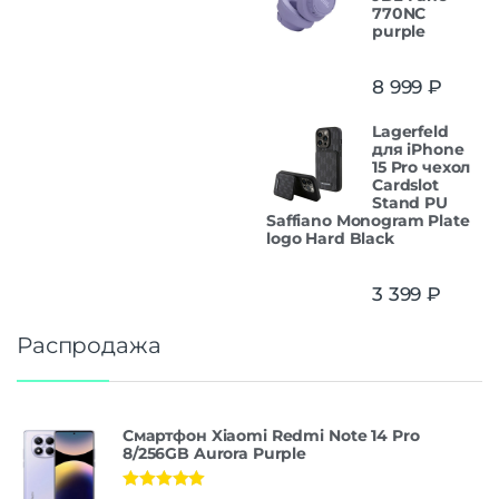
770NC
purple
8 999
₽
Lagerfeld
для iPhone
15 Pro чехол
Cardslot
Stand PU
Saffiano Monogram Plate
logo Hard Black
3 399
₽
Распродажа
Смартфон Xiaomi Redmi Note 14 Pro
8/256GB Aurora Purple