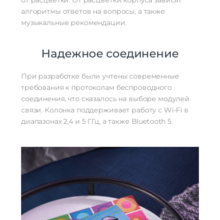
алгоритмы ответов на вопросы, а также
музыкальные рекомендации.
Надежное соединение
При разработке были учтены современные
требования к протоколам беспроводного
соединения, что сказалось на выборе модулей
связи. Колонка поддерживает работу с Wi-Fi в
диапазонах 2,4 и 5 ГГц, а также Bluetooth 5.