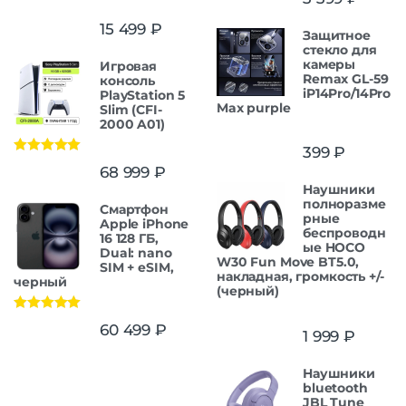
15 499
₽
Защитнoe
cтекло для
камеры
Игровая
Remax GL-59
консоль
iP14Pro/14Pro
PlayStation 5
Max purple
Slim (CFI-
2000 A01)
399
₽
Оценка
5.00
68 999
₽
из 5
Наушники
полноразме
Смартфон
рные
Apple iPhone
беспроводн
16 128 ГБ,
ые HOCO
Dual: nano
W30 Fun Move BT5.0,
SIM + eSIM,
накладная, громкость +/-
черный
(черный)
Оценка
5.00
60 499
₽
1 999
₽
из 5
Наушники
bluetooth
JBL Tune