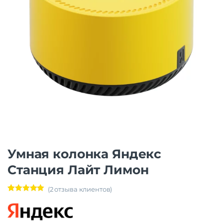
Умная колонка Яндекс
Станция Лайт Лимон
(
2
отзыва клиентов)
Рейтинг
2
5.00
из 5 на
основе
опроса