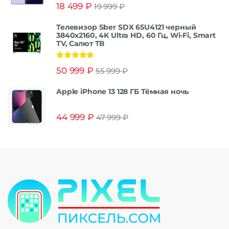
Оценка
5.00
18 499
₽
19 999
₽
из 5
Телевизор Sber SDX 65U4121 черный
3840x2160, 4K Ultra HD, 60 Гц, Wi-Fi, Smart
TV, Салют ТВ
Оценка
5.00
50 999
₽
55 999
₽
из 5
Apple iPhone 13 128 ГБ Тёмная ночь
44 999
₽
47 999
₽