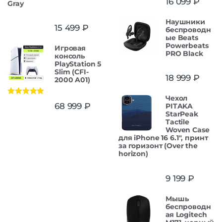
16 099
₽
Gray
Наушники
15 499
₽
беспроводн
ые Beats
Powerbeats
Игровая
PRO Black
консоль
PlayStation 5
Slim (CFI-
18 999
₽
2000 A01)
Чехол
Оценка
5.00
68 999
₽
PITAKA
из 5
StarPeak
Tactile
Woven Case
для iPhone 16 6.1", принт
за горизонт (Over the
horizon)
9 199
₽
Мышь
беспроводн
ая Logitech