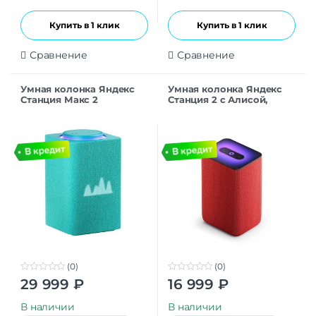
Купить в 1 клик
Купить в 1 клик
Сравнение
Сравнение
Умная колонка Яндекс
Умная колонка Яндекс
Станция Макс 2
Станция 2 с Алисой,
Бирюзовый (Zigbee)
красный рубин, 30Вт
(0)
(0)
0
0
29 999
₽
16 999
₽
o
o
u
u
t
t
В наличии
В наличии
o
o