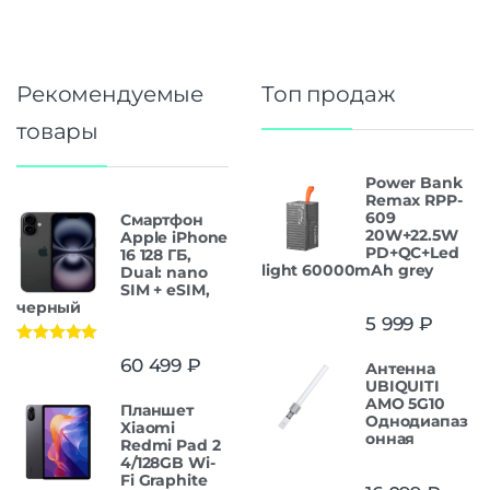
Рекомендуемые
Топ продаж
товары
Power Bank
Remax RPP-
609
Смартфон
20W+22.5W
Apple iPhone
PD+QC+Led
16 128 ГБ,
light 60000mAh grey
Dual: nano
SIM + eSIM,
черный
5 999
₽
Оценка
5.00
60 499
₽
Антенна
из 5
UBIQUITI
AMO 5G10
Планшет
Однодиапаз
Xiaomi
онная
Redmi Pad 2
4/128GB Wi-
Fi Graphite