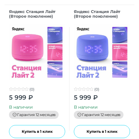
Яндекс Станция Лайт
Яндекс Станция Лайт
(Второе поколение)
(Второе поколение)
розовый
фиолетовый
(0)
(0)
0
0
5 999
₽
5 999
₽
o
o
u
u
t
t
В наличии
В наличии
o
o
f
f
Гарантия 12 месяцев
Гарантия 12 месяцев
5
5
Купить в 1 клик
Купить в 1 клик