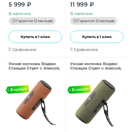
0
0
5 999
₽
11 999
₽
o
o
u
u
t
t
В наличии
В наличии
o
o
f
f
Гарантия 12 месяцев
Гарантия 12 месяцев
5
5
Купить в 1 клик
Купить в 1 клик
Сравнение
Сравнение
Умная колонка Яндекс
Умная колонка Яндекс
Станция Стрит с Алисой,
Станция Стрит с Алисой,
30Вт, оранжевый
30Вт, зеленый