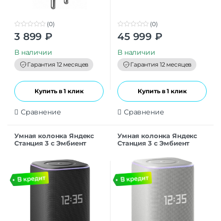
(0)
(0)
0
0
3 899
₽
45 999
₽
o
o
u
u
t
t
В наличии
В наличии
o
o
f
f
Гарантия 12 месяцев
Гарантия 12 месяцев
5
5
Купить в 1 клик
Купить в 1 клик
Сравнение
Сравнение
Умная колонка Яндекс
Умная колонка Яндекс
Станция 3 с Эмбиент
Станция 3 с Эмбиент
подсветкой 50Вт(YNDX-
подсветкой 50Вт(YNDX-
00060) Черный
00060) Серый