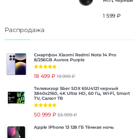
M171, черный
1 599
₽
Распродажа
Смартфон Xiaomi Redmi Note 14 Pro
8/256GB Aurora Purple
Оценка
5.00
18 499
₽
19 999
₽
из 5
Телевизор Sber SDX 65U4121 черный
3840x2160, 4K Ultra HD, 60 Гц, Wi-Fi, Smart
TV, Салют ТВ
Оценка
5.00
50 999
₽
55 999
₽
из 5
Apple iPhone 13 128 ГБ Тёмная ночь