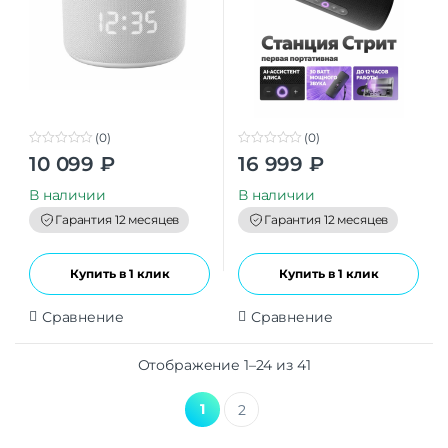
(0)
(0)
0
0
10 099
₽
16 999
₽
o
o
u
u
t
t
В наличии
В наличии
o
o
f
f
Гарантия 12 месяцев
Гарантия 12 месяцев
5
5
Купить в 1 клик
Купить в 1 клик
Сравнение
Сравнение
Отображение 1–24 из 41
1
2