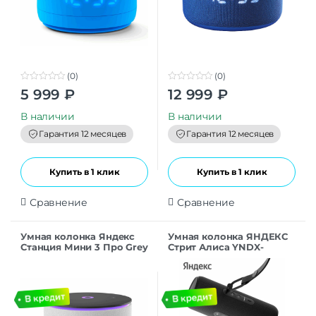
(0)
(0)
0
0
5 999
₽
12 999
₽
o
o
u
u
t
t
В наличии
В наличии
o
o
f
f
Гарантия 12 месяцев
Гарантия 12 месяцев
5
5
Купить в 1 клик
Купить в 1 клик
Сравнение
Сравнение
Умная колонка Яндекс
Умная колонка ЯНДЕКС
Станция Мини 3 Про Grey
Стрит Алиса YNDX-
00030BLK черный 30W
2.0 BT/Wi-Fi 10м 3300mAh