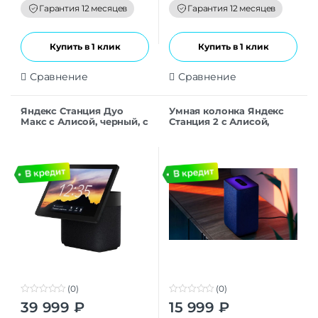
f
f
Гарантия 12 месяцев
Гарантия 12 месяцев
5
5
Купить в 1 клик
Купить в 1 клик
Сравнение
Сравнение
Яндекс Станция Дуо
Умная колонка Яндекс
Макс с Алисой, черный, с
Станция 2 с Алисой,
Zigbee, 60 Вт, Новая
Кобальт ( Синий ), 30Вт
умная колонка
(0)
(0)
0
0
39 999
₽
15 999
₽
o
o