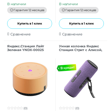
u
u
t
t
В наличии
В наличии
o
o
f
f
Гарантия 12 месяцев
Гарантия 12 месяцев
5
5
Купить в 1 клик
Купить в 1 клик
Сравнение
Сравнение
Яндекс.Станция Лайт
Умная колонка Яндекс
Зеленая YNDX-00025
Cтанция Стрит с Алисой,
(Умная колонка с
30Вт, фиолетовый
голосовым
помощником)
(0)
(0)