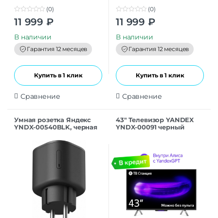
(0)
(0)
0
0
11 999
₽
11 999
₽
o
o
u
u
t
t
В наличии
В наличии
o
o
f
f
Гарантия 12 месяцев
Гарантия 12 месяцев
5
5
Купить в 1 клик
Купить в 1 клик
Сравнение
Сравнение
Умная розетка Яндекс
43″ Телевизор YANDEX
YNDX-00540BLK, черная
YNDX-00091 черный
3840×2160, Frameless, 4К
Ultra HD, 60 Гц, WIFI,
SMART TV