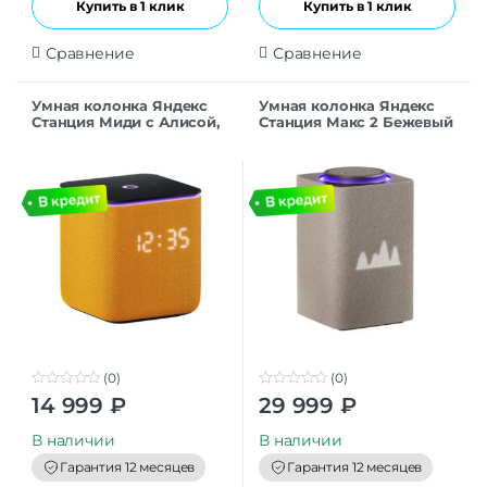
Купить в 1 клик
Купить в 1 клик
Сравнение
Сравнение
Умная колонка Яндекс
Умная колонка Яндекс
Станция Миди с Алисой,
Станция Макс 2 Бежевый
оранжевый, с Zigbee,
(Zigbee)
24Вт
(0)
(0)
0
0
14 999
₽
29 999
₽
o
o
u
u
t
t
В наличии
В наличии
o
o
f
f
Гарантия 12 месяцев
Гарантия 12 месяцев
5
5