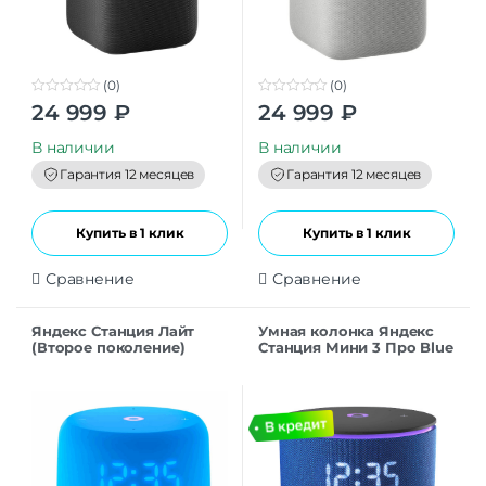
(0)
(0)
0
0
24 999
₽
24 999
₽
o
o
u
u
t
t
В наличии
В наличии
o
o
f
f
Гарантия 12 месяцев
Гарантия 12 месяцев
5
5
Купить в 1 клик
Купить в 1 клик
Сравнение
Сравнение
Яндекс Станция Лайт
Умная колонка Яндекс
(Второе поколение)
Станция Мини 3 Про Blue
голубой