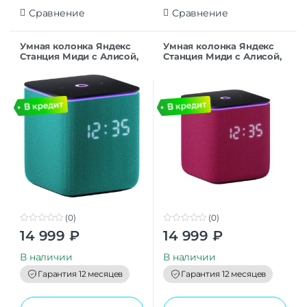
Сравнение
Сравнение
Умная колонка Яндекс
Умная колонка Яндекс
Станция Миди с Алисой,
Станция Миди с Алисой,
изумрудный, с Zigbee,
малиновый, с Zigbee,
24Вт
24Вт
(0)
(0)
0
0
14 999
₽
14 999
₽
o
o
u
u
t
t
В наличии
В наличии
o
o
f
f
Гарантия 12 месяцев
Гарантия 12 месяцев
5
5