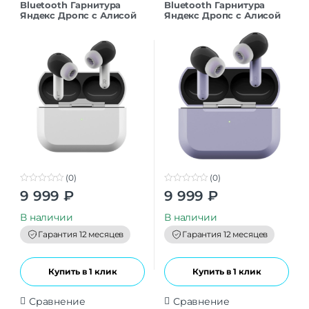
Bluetooth Гарнитура
Bluetooth Гарнитура
Яндекс Дропс с Алисой
Яндекс Дропс с Алисой
AI, TWS, белый
AI, TWS, фиолетовый
(0)
(0)
0
0
9 999
₽
9 999
₽
o
o
u
u
t
t
В наличии
В наличии
o
o
f
f
Гарантия 12 месяцев
Гарантия 12 месяцев
5
5
Купить в 1 клик
Купить в 1 клик
Сравнение
Сравнение