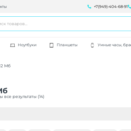
кты
+7(949)-404-68-91
Ноутбуки
Планшеты
Умные часы, бра
12 Мб
Мб
 все результаты (14)