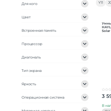
Y11
J
Для кого
Цвет
Умны
HAYL
Встроенная память
Solar
Процессор
Диагональ
Тип экрана
Яркость
0
3 5
Операционная система
o
u
t
В на
o
f
Материал корпуса