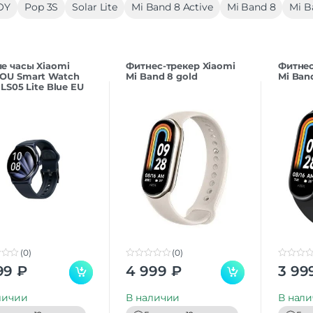
OY
Pop 3S
Solar Lite
Mi Band 8 Active
Mi Band 8
Mi B
е часы Xiaomi
Фитнес-трекер Xiaomi
Фитнес
OU Smart Watch
Mi Band 8 gold
Mi Band
 LS05 Lite Blue EU
(0)
(0)
0
0
99
₽
4 999
₽
3 99
o
o
u
u
t
t
личии
В наличии
В нал
o
o
f
f