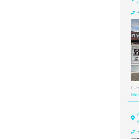
Еже
Ма