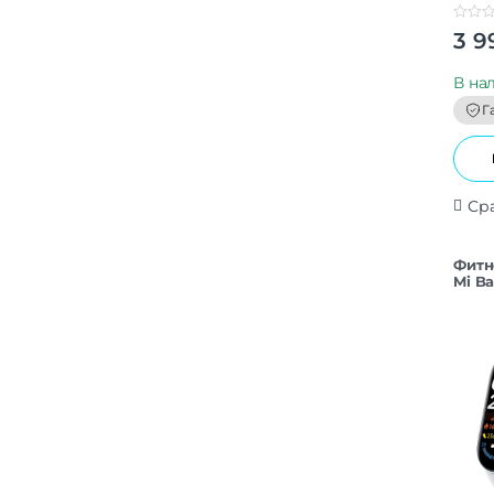
0
3 9
o
u
t
В на
o
f
Г
5
Ср
Фитн
Mi Ba