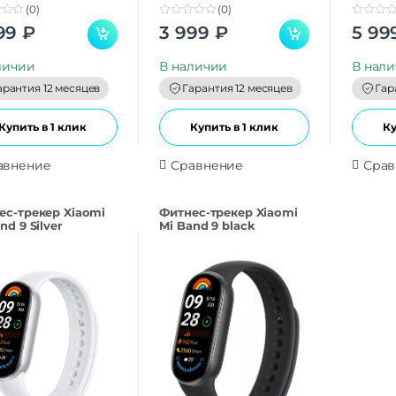
(0)
(0)
0
0
99
₽
3 999
₽
5 99
o
o
u
u
t
t
личии
В наличии
В нал
o
o
f
f
арантия 12 месяцев
Гарантия 12 месяцев
Гар
5
5
Купить в 1 клик
Купить в 1 клик
Ку
авнение
Сравнение
Срав
ес-трекер Xiaomi
Фитнес-трекер Xiaomi
nd 9 Silver
Mi Band 9 black