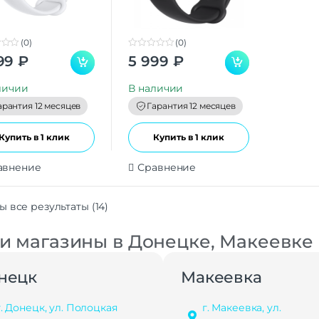
(0)
(0)
0
99
₽
5 999
₽
o
u
t
личии
В наличии
o
f
арантия 12 месяцев
Гарантия 12 месяцев
5
Купить в 1 клик
Купить в 1 клик
авнение
Сравнение
 все результаты (14)
 магазины в Донецке, Макеевке
нецк
Макеевка
г. Донецк, ул. Полоцкая
г. Макеевка, ул.