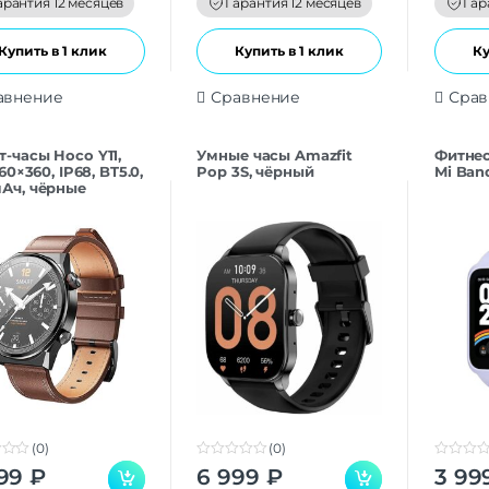
арантия 12 месяцев
Гарантия 12 месяцев
Гар
5
5
Купить в 1 клик
Купить в 1 клик
Ку
авнение
Сравнение
Срав
т-часы Hoco Y11,
Умные часы Amazfit
Фитнес
 360×360, IP68, BT5.0,
Pop 3S, чёрный
Mi Band
мАч, чёрные
(0)
(0)
0
0
99
₽
6 999
₽
3 99
o
o