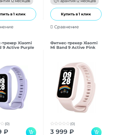
антия 12 месяцев
Гарантия 12 месяцев
пить в 1 клик
Купить в 1 клик
нение
Сравнение
-трекер Xiaomi
Фитнес-трекер Xiaomi
 9 Active Purple
Mi Band 9 Active Pink
(0)
(0)
0
9
₽
3 999
₽
o