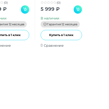
(0)
(0)
0
9
₽
5 999
₽
o
u
t
ичии
В наличии
o
f
антия 12 месяцев
Гарантия 12 месяцев
5
пить в 1 клик
Купить в 1 клик
нение
Сравнение