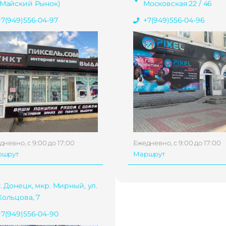
(Майский Рынок)
Московская 22 / 46
+7(949)556-04-97
+7(949)556-04-96
дневно, с 9:00 до 17:00
Ежедневно, с 9:00 до 17:00
ршрут
Маршрут
г. Донецк, мкр. Мирный, ул.
Кольцова, 7
+7(949)556-04-90