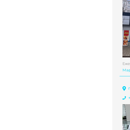
Еже
Ма