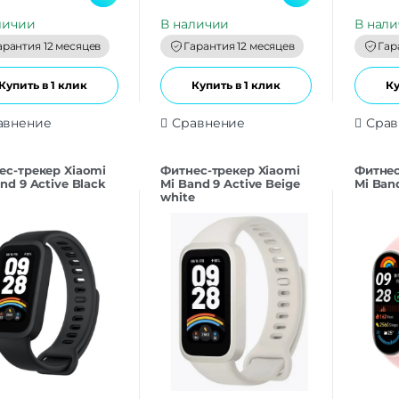
u
u
t
t
личии
В наличии
В нал
o
o
f
f
арантия 12 месяцев
Гарантия 12 месяцев
Гар
5
5
Купить в 1 клик
Купить в 1 клик
Ку
авнение
Сравнение
Срав
ес-трекер Xiaomi
Фитнес-трекер Xiaomi
Фитнес
nd 9 Active Black
Mi Band 9 Active Beige
Mi Ban
white