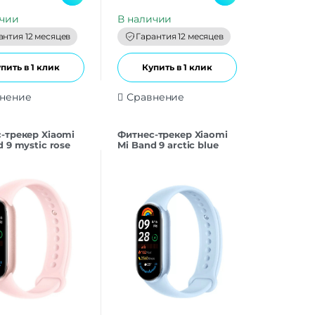
u
t
ичии
В наличии
o
f
антия 12 месяцев
Гарантия 12 месяцев
5
пить в 1 клик
Купить в 1 клик
нение
Сравнение
-трекер Xiaomi
Фитнес-трекер Xiaomi
d 9 mystic rose
Mi Band 9 arctic blue