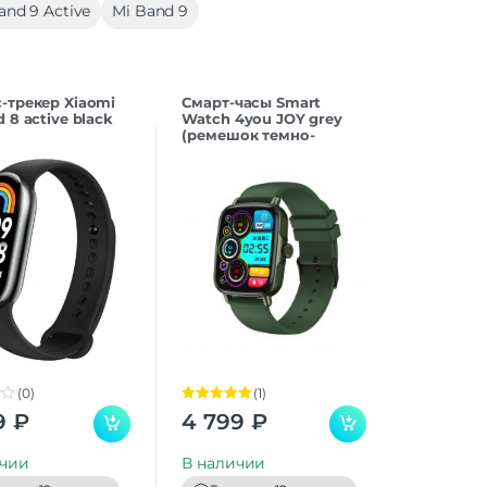
and 9 Active
Mi Band 9
-трекер Xiaomi
Смарт-часы Smart
 8 active black
Watch 4you JOY grey
(ремешок темно-
зеленый)
(0)
(1)
Оценка
5.00
9
₽
4 799
₽
из 5
ичии
В наличии