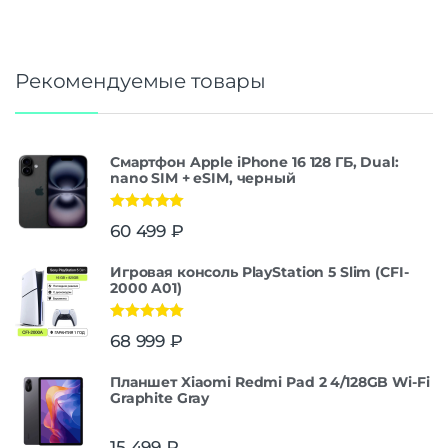
Рекомендуемые товары
Смартфон Apple iPhone 16 128 ГБ, Dual:
nano SIM + eSIM, черный
Оценка
5.00
60 499
₽
из 5
Игровая консоль PlayStation 5 Slim (CFI-
2000 A01)
Оценка
5.00
68 999
₽
из 5
Планшет Xiaomi Redmi Pad 2 4/128GB Wi-Fi
Graphite Gray
15 499
₽