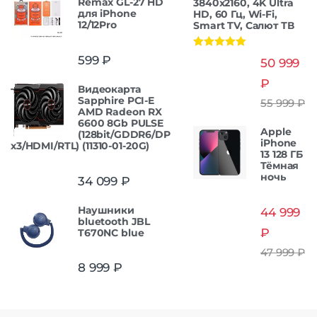
Remax GL-27 HD
3840x2160, 4K Ultra
для iPhone
HD, 60 Гц, Wi-Fi,
12/12Pro
Smart TV, Салют ТВ
Оценка
5.00
599
₽
50 999
из 5
₽
Видеокарта
Sapphire PCI-E
55 999
₽
AMD Radeon RX
6600 8Gb PULSE
Apple
(128bit/GDDR6/DP
iPhone
x3/HDMI/RTL) (11310-01-20G)
13 128 ГБ
Тёмная
ночь
34 099
₽
Наушники
44 999
bluetooth JBL
₽
T670NC blue
47 999
₽
8 999
₽