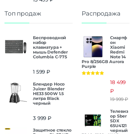
Топ продаж
Распродажа
Беспроводной
Смартф
набор
он
клавиатура +
Xiaomi
мышь Defender
Redmi
Columbia C-775
Note 14
Pro 8/256GB Aurora
Purple
1 599
₽
Оценка
5.00
18 499
Блендер Hoco
из 5
Juicer Blender
₽
HE33 500W 1.5
литра Black
19 999
₽
черный
Телевиз
ор Sber
3 999
₽
SDX
65U4121
Защитнoe cтекло
черный