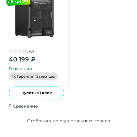
(0)
0
40 199
₽
o
u
t
В наличии
o
f
Гарантия 12 месяцев
5
Купить в 1 клик
Сравнение
Отображение единственного товара