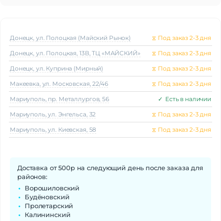
Разрешение
490×192
Защитное стекло
Gorilla Glass
Активный экран
Да
Яркость
450 кд/м²
Донецк, ул. Полоцкая (Майский Рынок)
⧖
Под заказ 2-3 дня
Донецк, ул. Полоцкая, 13В, ТЦ «МАЙСКИЙ»
⧖
Под заказ 2-3 дня
Стандарт связи/интернет
Донецк, ул. Куприна (Мирный)
⧖
Под заказ 2-3 дня
Телефонные звонки
Да
Макеeвка, ул. Московская, 22/46
⧖
Под заказ 2-3 дня
Процессор
Мариуполь, пр. Металлургов, 56
✓
Есть в наличии
Процессор
MTK2502
Частота процессора
1.1 ГГц
Мариуполь, ул. Энгельса, 32
⧖
Под заказ 2-3 дня
Мариуполь, ул. Киевская, 58
⧖
Под заказ 2-3 дня
Аккумулятор
Аккумулятор
Li-Ion
Емкость аккумулятора
300 мАч
Доставка от 500р на следующий день после заказа для
Время заряда
До 2 ч
районов:
Время работы
До 10 дней
Ворошиловский
Будёновский
Отслеживание
Пролетарский
Дыхательные упражнения
Да
Калининский