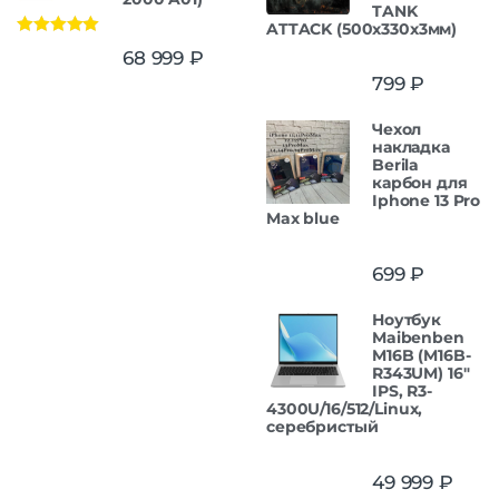
TANK
ATTACK (500x330x3мм)
Оценка
5.00
68 999
₽
из 5
799
₽
Чехол
накладка
Berila
карбон для
Iphone 13 Pro
Max blue
699
₽
Ноутбук
Maibenben
M16B (M16B-
R343UM) 16"
IPS, R3-
4300U/16/512/Linux,
серебристый
49 999
₽