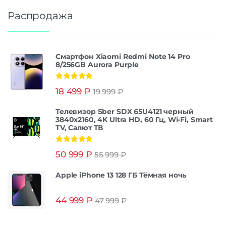
Распродажа
Смартфон Xiaomi Redmi Note 14 Pro
8/256GB Aurora Purple
Оценка
5.00
18 499
₽
19 999
₽
из 5
Телевизор Sber SDX 65U4121 черный
3840x2160, 4K Ultra HD, 60 Гц, Wi-Fi, Smart
TV, Салют ТВ
Оценка
5.00
50 999
₽
55 999
₽
из 5
Apple iPhone 13 128 ГБ Тёмная ночь
44 999
₽
47 999
₽