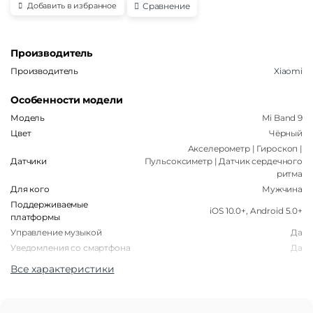
Сравнение
Добавить в избранное
Производитель
Производитель
Xiaomi
Особенности модели
Модель
Mi Band 9
Цвет
Чёрный
Акселерометр | Гироскоп |
Датчики
Пульсоксиметр | Датчик сердечного
ритма
Для кого
Мужчина
Поддерживаемые
iOS 10.0+, Android 5.0+
платформы
Управление музыкой
Да
Уведомления со смартфона
Да
Водонепроницаемость
5ATM
Все характеристики
Корпус
Форма корпуса часов
Прямоугольная