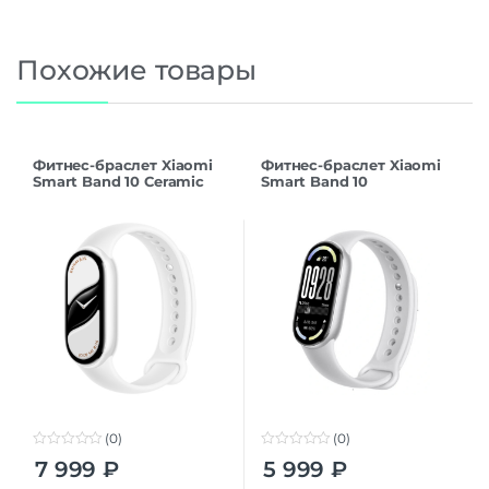
Похожие товары
Фитнес-браслет Xiaomi
Фитнес-браслет Xiaomi
Smart Band 10 Ceramic
Smart Band 10
Edition, белый
(BHR07PSGL),
серебристый
(0)
(0)
0
0
7 999
₽
5 999
₽
o
o
u
u