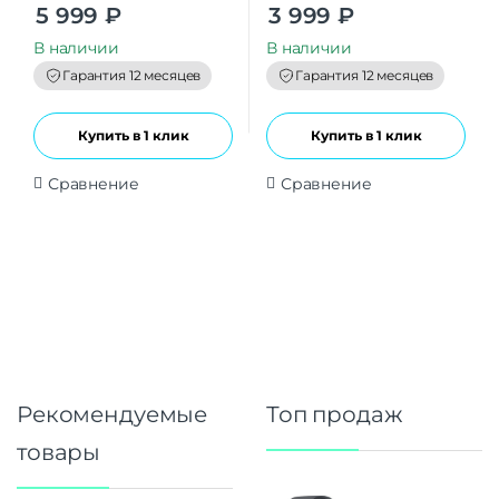
0
0
5 999
₽
3 999
₽
o
o
u
u
t
t
В наличии
В наличии
o
o
f
f
Гарантия 12 месяцев
Гарантия 12 месяцев
5
5
Купить в 1 клик
Купить в 1 клик
Сравнение
Сравнение
Рекомендуемые
Топ продаж
товары