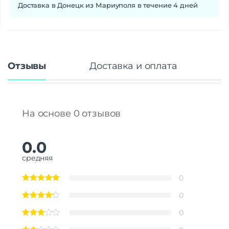
Физическая активность
Да
Доставка в Донецк из Мариуполя в течение 4 дней
Мониторинг сна
Да
Уровень стресса
Да
Женское здоровье
Да
Датчики
Отзывы
Доставка и оплата
Акселерометр
Да
Гироскоп
Да
Пульсоксиметр
Да
На основе 0 отзывов
Беспроводные технологии
Беспроводные технологии
Bluetooth | Wi-Fi
Версия Bluetooth
5.0
0.0
NFC
нет
средняя
Питание
0
Функции зарядки
быстрая зарядка
0
Навигация
0
Навигация
GPS | ГЛОНАСС