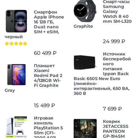
Смарт-часы
Samsung
Galaxy
Смартфон
Watch 8 40
Apple iPhone
mm SM-L320
16 128 ГБ,
Graphite
Dual: nano
SIM + eSIM,
черный
24 999
₽
Оценка
5.00
60 499
₽
Источник
из 5
бесперебой
ного
Планшет
питания
Xiaomi
Ippon Back
Redmi Pad 2
Basic 650S New Euro
4/128GB Wi-
(линейно-
Fi Graphite
интерактивный, 650 ВА,
Gray
360 В
15 499
₽
7 699
₽
Игровая
Коврик
консоль
JETACCESS
PlayStation 5
PANTEON
Slim (CFI-
GP-194SM
2000 A01)