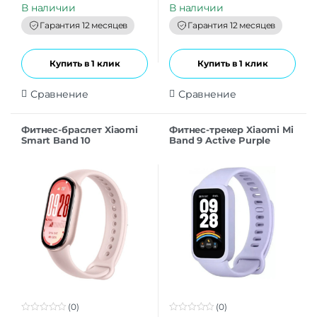
t
t
В наличии
В наличии
o
o
f
f
Гарантия 12 месяцев
Гарантия 12 месяцев
5
5
Купить в 1 клик
Купить в 1 клик
Сравнение
Сравнение
Фитнес-браслет Xiaomi
Фитнес-трекер Xiaomi Mi
Smart Band 10
Band 9 Active Purple
(BHR9999GL), розовый
(0)
(0)