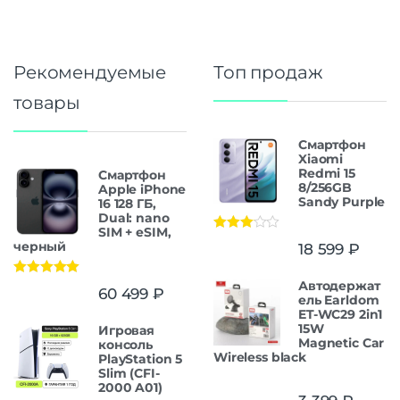
Рекомендуемые
Топ продаж
товары
Смартфон
Xiaomi
Redmi 15
Смартфон
8/256GB
Apple iPhone
Sandy Purple
16 128 ГБ,
Dual: nano
SIM + eSIM,
Оценка
черный
18 599
₽
3.00
из
5
Автодержат
Оценка
5.00
60 499
₽
из 5
ель Earldom
ET-WC29 2in1
15W
Игровая
Magnetic Car
консоль
Wireless black
PlayStation 5
Slim (CFI-
2000 A01)