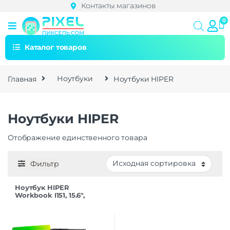
Контакты магазинов
Каталог товаров
Главная
Ноутбуки
Ноутбуки HIPER
Ноутбуки HIPER
Отображение единственного товара
Фильтр
Ноутбук HIPER
Workbook I151, 15.6″,
FWBC151-
I512HR16N5FABWPG IPS
i5-12450H/16/512/W11pro
черный