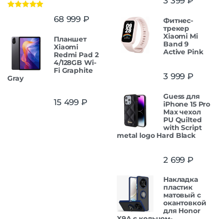
3 399
₽
Оценка
5.00
68 999
₽
Фитнес-
из 5
трекер
Xiaomi Mi
Планшет
Band 9
Xiaomi
Active Pink
Redmi Pad 2
4/128GB Wi-
Fi Graphite
3 999
₽
Gray
Guess для
15 499
₽
iPhone 15 Pro
Max чехол
PU Quilted
with Script
metal logo Hard Black
2 699
₽
Накладка
пластик
матовый с
окантовкой
для Honor
X9A с кольцом-