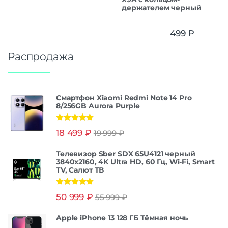
держателем черный
499
₽
Распродажа
Смартфон Xiaomi Redmi Note 14 Pro
8/256GB Aurora Purple
Оценка
5.00
18 499
₽
19 999
₽
из 5
Телевизор Sber SDX 65U4121 черный
3840x2160, 4K Ultra HD, 60 Гц, Wi-Fi, Smart
TV, Салют ТВ
Оценка
5.00
50 999
₽
55 999
₽
из 5
Apple iPhone 13 128 ГБ Тёмная ночь