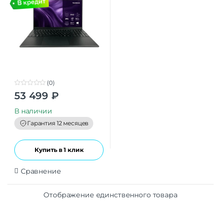
(0)
0
53 499
₽
o
u
t
В наличии
o
f
Гарантия 12 месяцев
5
Купить в 1 клик
Сравнение
Отображение единственного товара