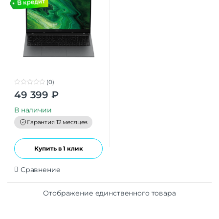
(0)
0
49 399
₽
o
u
t
В наличии
o
f
Гарантия 12 месяцев
5
Купить в 1 клик
Сравнение
Отображение единственного товара