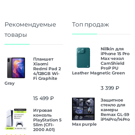
Рекомендуемые
Топ продаж
товары
Nillkin для
iPhone 15 Pro
Max чехол
Планшет
CamShield
Xiaomi
ProP PU
Redmi Pad 2
Leather Magnetic Green
4/128GB Wi-
Fi Graphite
Gray
3 399
₽
15 499
₽
Защитнoe
cтекло для
камеры
Игровая
Remax GL-59
консоль
iP14Pro/14Pro
PlayStation 5
Max purple
Slim (CFI-
2000 A01)