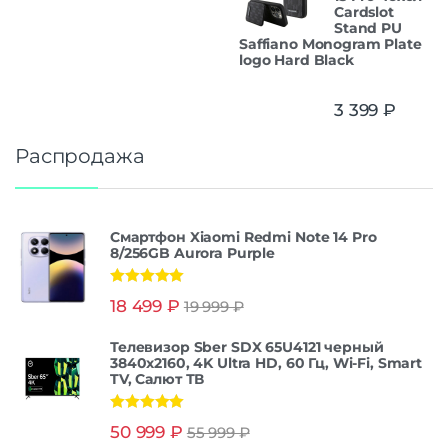
Cardslot
Stand PU
Saffiano Monogram Plate
logo Hard Black
3 399
₽
Распродажа
Смартфон Xiaomi Redmi Note 14 Pro
8/256GB Aurora Purple
Оценка
5.00
18 499
₽
19 999
₽
из 5
Телевизор Sber SDX 65U4121 черный
3840x2160, 4K Ultra HD, 60 Гц, Wi-Fi, Smart
TV, Салют ТВ
Оценка
5.00
50 999
₽
55 999
₽
из 5