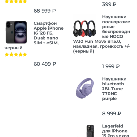
399
₽
Оценка
5.00
68 999
₽
из 5
Наушники
полноразме
Смартфон
рные
Apple iPhone
беспроводн
16 128 ГБ,
ые HOCO
Dual: nano
W30 Fun Move BT5.0,
SIM + eSIM,
накладная, громкость +/-
черный
(черный)
Оценка
5.00
60 499
₽
1 999
₽
из 5
Наушники
bluetooth
JBL Tune
770NC
purple
8 999
₽
Lagerfeld
для iPhone
15 Pro чехол