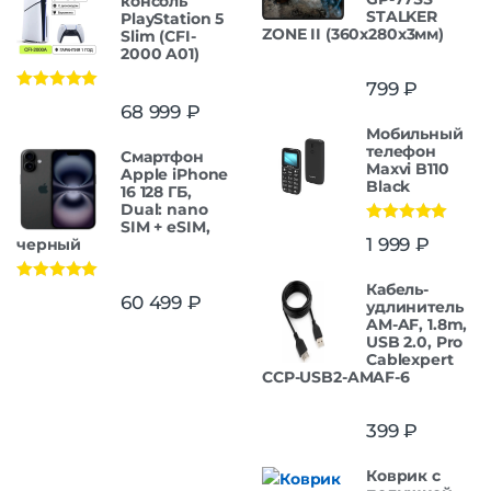
консоль
STALKER
PlayStation 5
ZONE II (360x280x3мм)
Slim (CFI-
2000 A01)
799
₽
Оценка
5.00
68 999
₽
из 5
Мобильный
телефон
Смартфон
Maxvi B110
Apple iPhone
Black
16 128 ГБ,
Dual: nano
SIM + eSIM,
Оценка
5.00
1 999
₽
черный
из 5
Кабель-
Оценка
5.00
60 499
₽
удлинитель
из 5
AM-AF, 1.8m,
USB 2.0, Pro
Cablexpert
CCP-USB2-AMAF-6
399
₽
Коврик с