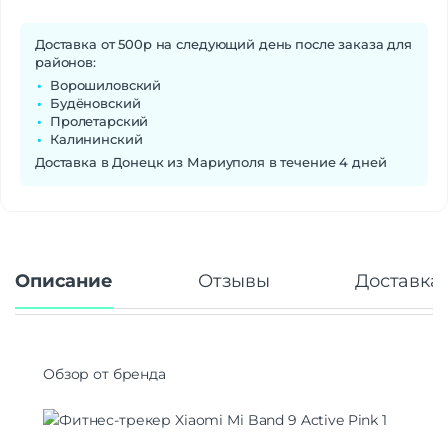
Аккумулятор
Li-Ion
Емкость аккумулятора
300 мАч
Доставка от 500р на следующий день после заказа для
Время заряда
До 2 ч
районов:
Время работы
До 10 дней
Ворошиловский
Будёновский
Отслеживание
Пролетарский
Дыхательные упражнения
Да
Калининский
Физическая активность
Да
Доставка в Донецк из Мариуполя в течение 4 дней
Мониторинг сна
Да
Уровень стресса
Да
Женское здоровье
Да
Датчики
Описание
Отзывы
Доставка 
Акселерометр
Да
Гироскоп
Да
Пульсоксиметр
Да
Обзор от бренда
Беспроводные технологии
Беспроводные технологии
Bluetooth | Wi-Fi
Версия Bluetooth
5.0
NFC
нет