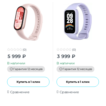
(0)
(0)
0
0
5 999
₽
3 999
₽
o
o
u
u
t
t
В наличии
В наличии
o
o
f
f
Гарантия 12 месяцев
Гарантия 12 месяцев
5
5
Купить в 1 клик
Купить в 1 клик
Сравнение
Сравнение