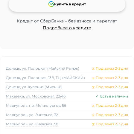
Купить в кредит
Функции памяти
Объем памяти
4 Гб
Кредит от СберБанка – без взноса и переплат
Дисплей
Подробнее о кредите
Дисплей
AMOLED
Диагональ экрана
1.62"
Разрешение
490×192
Защитное стекло
Gorilla Glass
Активный экран
Да
Яркость
450 кд/м²
Донецк, ул. Полоцкая (Майский Рынок)
⧖
Под заказ 2-3 дня
Донецк, ул. Полоцкая, 13В, ТЦ «МАЙСКИЙ»
⧖
Под заказ 2-3 дня
Стандарт связи/интернет
Донецк, ул. Куприна (Мирный)
⧖
Под заказ 2-3 дня
Телефонные звонки
Да
Макеeвка, ул. Московская, 22/46
✓
Есть в наличии
Процессор
Мариуполь, пр. Металлургов, 56
⧖
Под заказ 2-3 дня
Процессор
MTK2502
Частота процессора
1.1 ГГц
Мариуполь, ул. Энгельса, 32
⧖
Под заказ 2-3 дня
Мариуполь, ул. Киевская, 58
⧖
Под заказ 2-3 дня
Аккумулятор