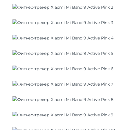
Питание
Функции зарядки
быстрая зарядка
Навигация
Навигация
GPS | ГЛОНАСС
Дополнительно
Оперативная Память
512 Мб
Гарантия
12 месяцев