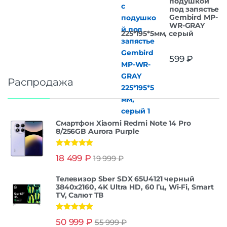
подушкой
под запястье
Gembird MP-
WR-GRAY
225*195*5мм, серый
599
₽
Распродажа
Смартфон Xiaomi Redmi Note 14 Pro
8/256GB Aurora Purple
Оценка
5.00
18 499
₽
19 999
₽
из 5
Телевизор Sber SDX 65U4121 черный
3840x2160, 4K Ultra HD, 60 Гц, Wi-Fi, Smart
TV, Салют ТВ
Оценка
5.00
50 999
₽
55 999
₽
из 5