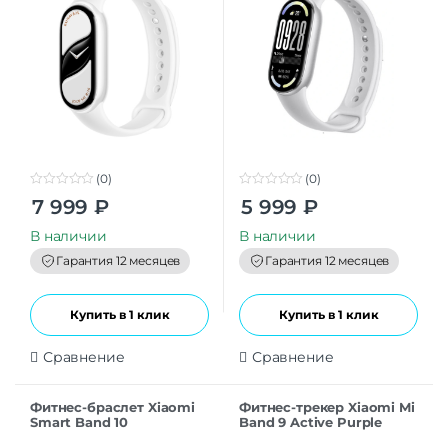
(0)
(0)
0
0
7 999
₽
5 999
₽
o
o
u
u
t
t
В наличии
В наличии
o
o
f
f
Гарантия 12 месяцев
Гарантия 12 месяцев
5
5
Купить в 1 клик
Купить в 1 клик
Сравнение
Сравнение
Фитнес-браслет Xiaomi
Фитнес-трекер Xiaomi Mi
Smart Band 10
Band 9 Active Purple
(BHR9999GL), розовый