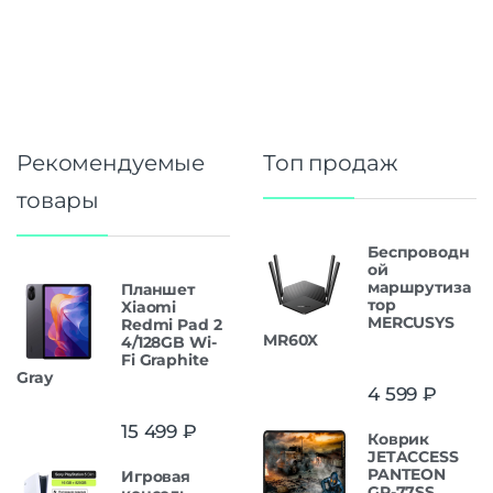
Рекомендуемые
Топ продаж
товары
Беспроводн
ой
маршрутиза
Планшет
тор
Xiaomi
MERCUSYS
Redmi Pad 2
MR60X
4/128GB Wi-
Fi Graphite
Gray
4 599
₽
15 499
₽
Коврик
JETACCESS
PANTEON
Игровая
GP-77SS