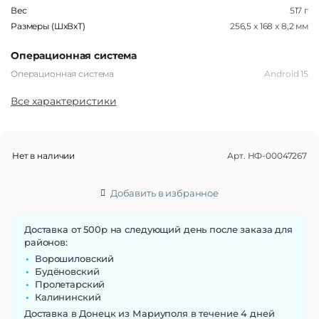
Вес
517 г
Размеры (ШxВxТ)
256,5 x 168 x 8,2 мм
Операционная система
Операционная система
Android 15
Все характеристики
Функции памяти
Объем памяти
256 Гб
Дисплей
Нет в наличии
Арт.
НФ-00047267
Диагональ экрана
11"
Разрешение экрана
1920х1200
Добавить в избранное
Тип матрицы экрана
IPS
Частота обновления экрана
90 Гц
Доставка от 500р на следующий день после заказа для
Число пикселей на дюйм
206
районов:
(PPI)
Ворошиловский
Будёновский
Стандарт связи/интернет
Пролетарский
Количество сим карт
Dual nano SIM
Калининский
Стандарт связи
2G, 3G, 4G (LTE)
Доставка в Донецк из Мариуполя в течение 4 дней