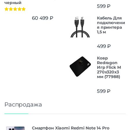
черный
599
₽
Оценка
5.00
60 499
₽
Кабель Для
из 5
подключени
я принтера
1,5 м
499
₽
Ковр
Redragon
Игр Flick M
270x320x3
мм (77988)
599
₽
Распродажа
Смартфон Xiaomi Redmi Note 14 Pro