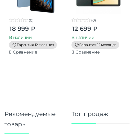
(0)
(0)
0
0
18 999
₽
12 699
₽
o
o
u
u
t
t
В наличии
В наличии
o
o
f
f
Гарантия 12 месяцев
Гарантия 12 месяцев
5
5
Сравнение
Сравнение
Рекомендуемые
Топ продаж
товары