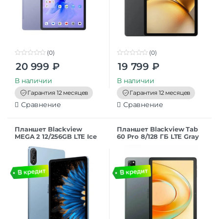
(0)
(0)
0
0
20 999
₽
19 799
₽
o
o
u
u
t
t
В наличии
В наличии
o
o
f
f
Гарантия 12 месяцев
Гарантия 12 месяцев
5
5
Сравнение
Сравнение
Планшет Blackview
Планшет Blackview Tab
MEGA 2 12/256GB LTE Ice
60 Pro 8/128 ГБ LTE Gray
Blue