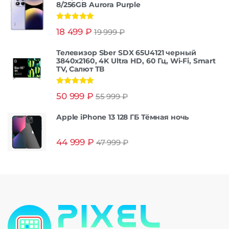
8/256GB Aurora Purple
Оценка
5.00
18 499
₽
19 999
₽
из 5
Телевизор Sber SDX 65U4121 черный
3840x2160, 4K Ultra HD, 60 Гц, Wi-Fi, Smart
TV, Салют ТВ
Оценка
5.00
50 999
₽
55 999
₽
из 5
Apple iPhone 13 128 ГБ Тёмная ночь
44 999
₽
47 999
₽