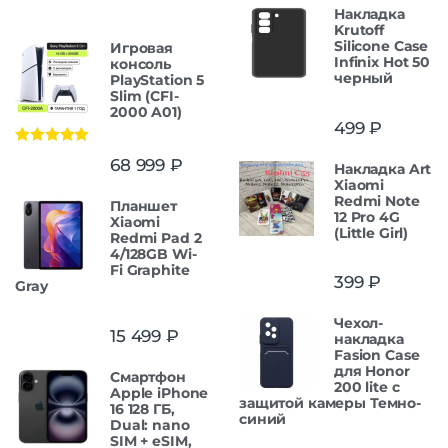
Накладка
Krutoff
Silicone Case
Игровая
Infinix Hot 50
консоль
черный
PlayStation 5
Slim (CFI-
2000 A01)
499
₽
Оценка
5.00
68 999
₽
Накладка Art
из 5
Xiaomi
Redmi Note
Планшет
12 Pro 4G
Xiaomi
(Little Girl)
Redmi Pad 2
4/128GB Wi-
Fi Graphite
399
₽
Gray
Чехол-
15 499
₽
накладка
Fasion Case
для Honor
Смартфон
200 lite с
Apple iPhone
защитой камеры Темно-
16 128 ГБ,
синий
Dual: nano
SIM + eSIM,