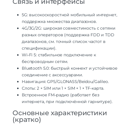
Связь и интерфейсы
5G: высокоскоростной мобильный интернет,
поддержка множества диапазонов.
4G/3G/2G: широкая совместимость с сетями
разных операторов (поддержка FDD и TDD
диапазонов, см. точный список частот в
спецификации).
Wi‑Fi 5: стабильное подключение к
беспроводным сетям.
Bluetooth 5.0: быстрый коннект и устойчивое
соединение с аксессуарами.
Навигация: GPS/GLONASS/Beidou/Galileo.
Слоты: 2 × SIM или 1 × SIM + 1 × TF‑карта.
Встроенное FM‑радио (работает без
интернета, при подключённой гарнитуре).
Основные характеристики
(кратко)