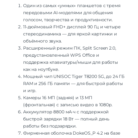
Интерфейсы/разъемы
Один из самых «умных» планшетов с тремя
Тип разъема для зарядки
USB Type-C
передовыми AI‑моделями для общения
Выход на наушники
USB Type-C
голосом, творчества и продуктивности.
11‑дюймовый FHD+ дисплей 90 Гц и четыре
Беспроводные технологии
стереодинамика — для яркой картинки и
Версия Bluetooth
5.0
объёмного звука.
NFC
нет
Расширенный режим ПК, Split Screen 2.0,
предустановленный WPS Office и
Питание
поддержка клавиатуры/мыши для работы
Быстрая зарядка
есть
как на ноутбуке.
Мощный чип UNISOC Tiger T8200 5G, до 24 ГБ
Навигация
RAM и 256 ГБ памяти — для быстрой работы
Навигация
A-GPS, BeiDou, GPS, Galileo, ГЛОНАСС
и игр.
Камеры 16 МП (задняя) и 13 МП
Дополнительно
(фронтальная) с записью видео в 1080p.
Оперативная Память
6 Гб
Аккумулятор 8800 мА·ч с поддержкой
Гарантия
12 месяцев
быстрой зарядки 18 Вт — полный день
работы без подзарядки.
Фирменная оболочка DokeOS_P 4.2 на базе