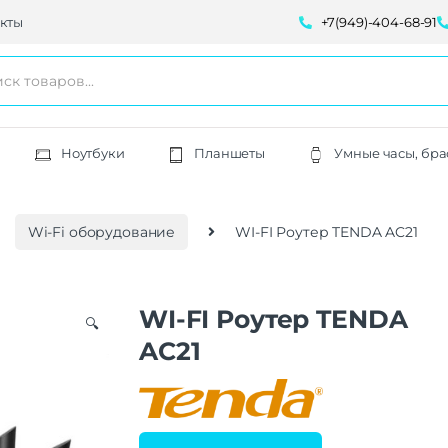
кты
+7(949)-404-68-91
Ноутбуки
Планшеты
Умные часы, бра
Wi-Fi оборудование
WI-FI Роутер TENDA AC21
WI-FI Роутер TENDA
🔍
AC21