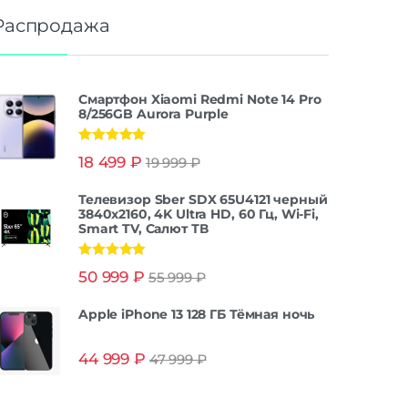
Распродажа
Смартфон Xiaomi Redmi Note 14 Pro
8/256GB Aurora Purple
Оценка
5.00
18 499
₽
19 999
₽
из 5
Телевизор Sber SDX 65U4121 черный
3840x2160, 4K Ultra HD, 60 Гц, Wi-Fi,
Smart TV, Салют ТВ
Оценка
5.00
50 999
₽
55 999
₽
из 5
Apple iPhone 13 128 ГБ Тёмная ночь
44 999
₽
47 999
₽