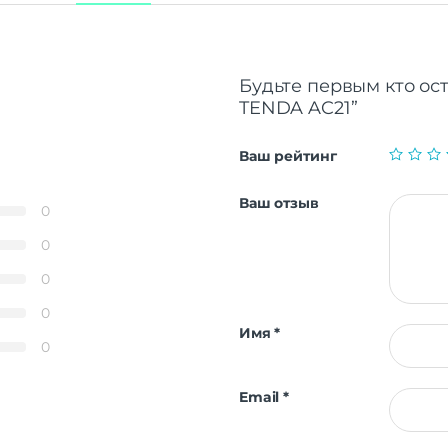
Будьте первым кто ост
TENDA AC21”
Ваш рейтинг
Ваш отзыв
0
0
0
0
Имя
*
0
Email
*