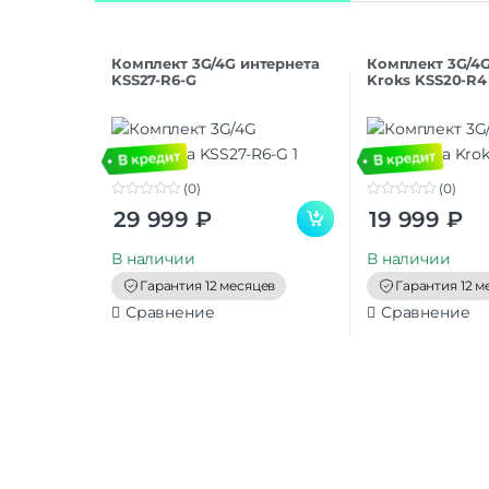
Комплект 3G/4G интернета
Комплект 3G/4G
KSS27-R6-G
Kroks KSS20-R4
(0)
(0)
0
0
29 999
₽
19 999
₽
o
o
u
u
t
t
В наличии
В наличии
o
o
f
f
Гарантия 12 месяцев
Гарантия 12 м
5
5
Сравнение
Сравнение