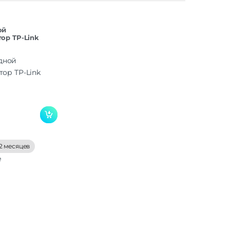
ой
ор TP-Link
2 месяцев
е