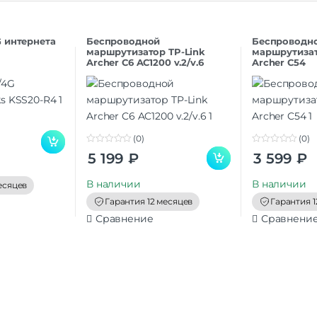
 интернета
Беспроводной
Беспроводн
маршрутизатор TP-Link
маршрутизат
Archer C6 AC1200 v.2/v.6
Archer C54
(0)
(0)
0
0
5 199
₽
3 599
₽
o
o
u
u
t
t
В наличии
В наличии
есяцев
o
o
f
f
Гарантия 12 месяцев
Гарантия 1
5
5
Сравнение
Сравнени