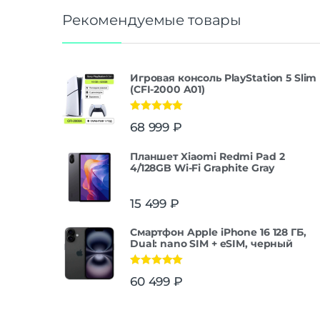
Рекомендуемые товары
Игровая консоль PlayStation 5 Slim
(CFI-2000 A01)
Оценка
5.00
68 999
₽
из 5
Планшет Xiaomi Redmi Pad 2
4/128GB Wi-Fi Graphite Gray
15 499
₽
Смартфон Apple iPhone 16 128 ГБ,
Dual: nano SIM + eSIM, черный
Оценка
5.00
60 499
₽
из 5