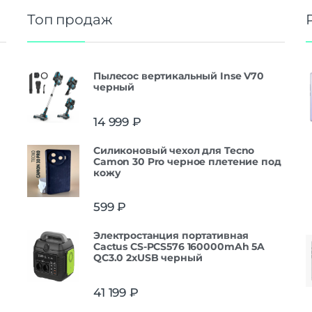
Топ продаж
Пылесос вертикальный Inse V70
черный
14 999
₽
Силиконовый чехол для Tecno
Camon 30 Pro черное плетение под
кожу
599
₽
Электростанция портативная
Cactus CS-PCS576 160000mAh 5A
QC3.0 2xUSB черный
41 199
₽