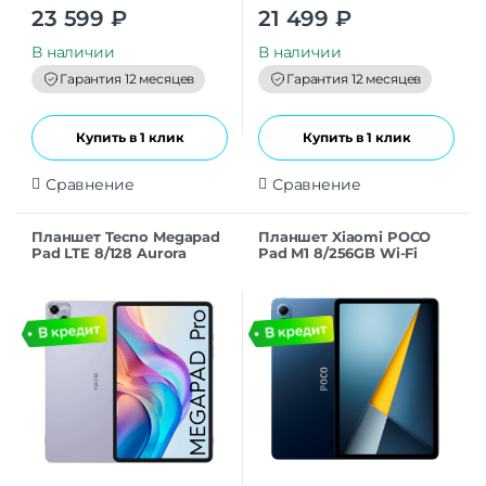
0
0
23 599
₽
21 499
₽
o
o
u
u
t
t
В наличии
В наличии
o
o
f
f
Гарантия 12 месяцев
Гарантия 12 месяцев
5
5
Купить в 1 клик
Купить в 1 клик
Сравнение
Сравнение
Планшет Tecno Megapad
Планшет Xiaomi POCO
Pad LTE 8/128 Aurora
Pad M1 8/256GB Wi-Fi
Purple
Blue