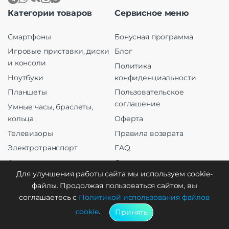
Категории товаров
Сервисное меню
Смартфоны
Бонусная программа
Игровые приставки, диски
Блог
и консоли
Политика
Ноутбуки
конфиденциальности
Планшеты
Пользовательское
соглашение
Умные часы, браслеты,
кольца
Оферта
Телевизоры
Правила возврата
Электротранспорт
FAQ
Аудио
Сравнение
Для улучшения работы сайта мы используем cookie-
Бытовая техника
Мой аккаунт
файлы. Продолжая пользоваться сайтом, вы
Аксессуары
Заказы
соглашаетесь с
Политикой использования файлов
Мобильные телефоны
Контакты
cookie
.
Принять
Гаджеты Xiaomi