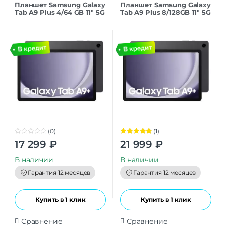
Планшет Samsung Galaxy
Планшет Samsung Galaxy
Tab A9 Plus 4/64 GB 11″ 5G
Tab A9 Plus 8/128GB 11″ 5G
(SM-X216) Gray РСТ
(SM-X216) Gray РСТ
(0)
(1)
0
Оценка
5.00
17 299
₽
21 999
₽
o
из 5
u
t
В наличии
В наличии
o
f
Гарантия 12 месяцев
Гарантия 12 месяцев
5
Купить в 1 клик
Купить в 1 клик
Сравнение
Сравнение