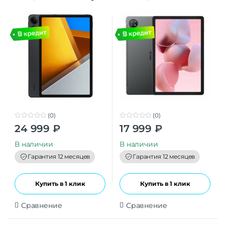
Cellular, Interstellar Gray
(0)
(0)
0
0
24 999
₽
17 999
₽
o
o
u
u
t
t
В наличии
В наличии
o
o
f
f
Гарантия 12 месяцев
Гарантия 12 месяцев
5
5
Купить в 1 клик
Купить в 1 клик
Сравнение
Сравнение