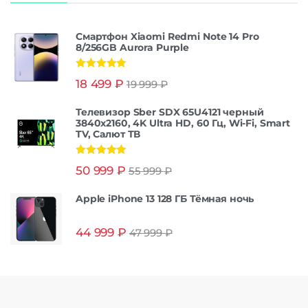
Смартфон Xiaomi Redmi Note 14 Pro
8/256GB Aurora Purple
Оценка
5.00
18 499
₽
19 999
₽
из 5
Телевизор Sber SDX 65U4121 черный
3840x2160, 4K Ultra HD, 60 Гц, Wi-Fi, Smart
TV, Салют ТВ
Оценка
5.00
50 999
₽
55 999
₽
из 5
Apple iPhone 13 128 ГБ Тёмная ночь
44 999
₽
47 999
₽