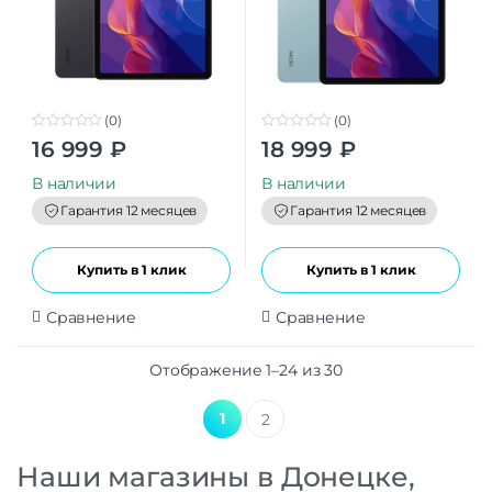
(0)
(0)
0
0
16 999
₽
18 999
₽
o
o
u
u
t
t
В наличии
В наличии
o
o
f
f
Гарантия 12 месяцев
Гарантия 12 месяцев
5
5
Купить в 1 клик
Купить в 1 клик
Сравнение
Сравнение
Отображение 1–24 из 30
1
2
Наши магазины в Донецке,