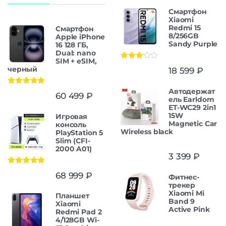
Смартфон
Xiaomi
Redmi 15
Смартфон
8/256GB
Apple iPhone
Sandy Purple
16 128 ГБ,
Dual: nano
SIM + eSIM,
Оценка
черный
18 599
₽
3.00
из
5
Автодержат
Оценка
5.00
60 499
₽
из 5
ель Earldom
ET-WC29 2in1
15W
Игровая
Magnetic Car
консоль
Wireless black
PlayStation 5
Slim (CFI-
2000 A01)
3 399
₽
Оценка
5.00
68 999
₽
Фитнес-
из 5
трекер
Xiaomi Mi
Планшет
Band 9
Xiaomi
Active Pink
Redmi Pad 2
4/128GB Wi-