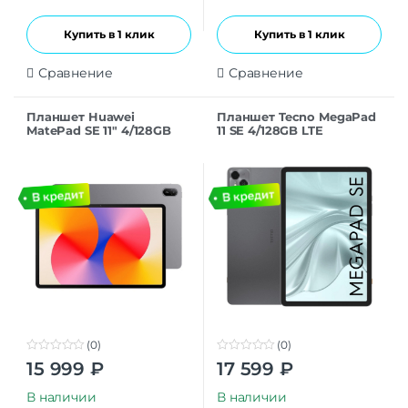
Купить в 1 клик
Купить в 1 клик
Сравнение
Сравнение
Планшет Huawei
Планшет Tecno MegaPad
MatePad SE 11″ 4/128GB
11 SE 4/128GB LTE
LTE Туманно-Серый
Moondust Grey
(0)
(0)
0
0
15 999
₽
17 599
₽
o
o
u
u
t
t
В наличии
В наличии
o
o