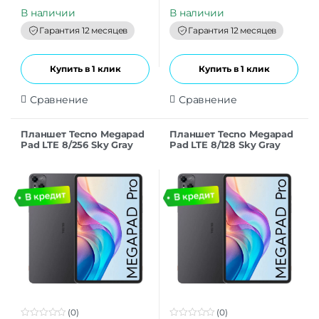
u
u
t
t
В наличии
В наличии
o
o
f
f
Гарантия 12 месяцев
Гарантия 12 месяцев
5
5
Купить в 1 клик
Купить в 1 клик
Сравнение
Сравнение
Планшет Tecno Megapad
Планшет Tecno Megapad
Pad LTE 8/256 Sky Gray
Pad LTE 8/128 Sky Gray
(0)
(0)