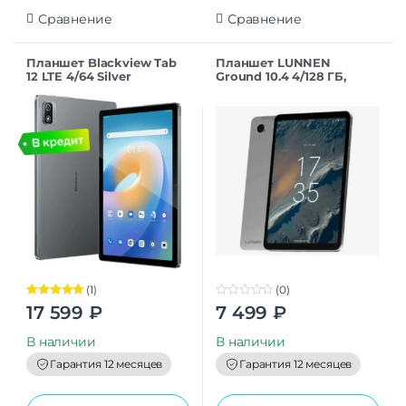
Сравнение
Сравнение
Планшет Blackview Tab
Планшет LUNNEN
12 LTE 4/64 Silver
Ground 10.4 4/128 ГБ,
2000×1200, Unisoc T606,
Android 14, LTE,
TL42810L01, Silver Sea
(1)
(0)
Оценка
5.00
0
17 599
₽
7 499
₽
из 5
o
u
t
В наличии
В наличии
o
f
Гарантия 12 месяцев
Гарантия 12 месяцев
5