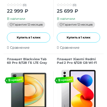
(0)
(0)
0
0
22 999
₽
25 699
₽
o
o
u
u
t
t
В наличии
В наличии
o
o
f
f
Гарантия 12 месяцев
Гарантия 12 месяцев
5
5
Купить в 1 клик
Купить в 1 клик
Сравнение
Сравнение
Планшет Blackview Tab
Планшет Xiaomi Redmi
60 Pro 8/128 ГБ LTE Gray
Pad 2 Pro 6/128 GB Wi-Fi
Silver