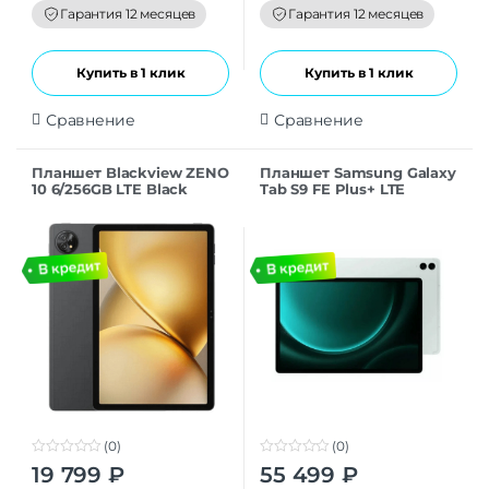
f
f
Гарантия 12 месяцев
Гарантия 12 месяцев
5
5
Купить в 1 клик
Купить в 1 клик
Сравнение
Сравнение
Планшет Blackview ZENO
Планшет Samsung Galaxy
10 6/256GB LTE Black
Tab S9 FE Plus+ LTE
12/256GB Mint
(0)
(0)
0
0
19 799
₽
55 499
₽
o
o