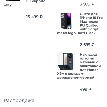
Fi Graphite
3 999
₽
Gray
Guess для
15 499
₽
iPhone 15 Pro
Max чехол
PU Quilted
with Script
metal logo Hard Black
2 699
₽
Накладка
пластик
матовый с
окантовкой
для Honor
X9A с кольцом-
держателем черный
499
₽
Распродажа