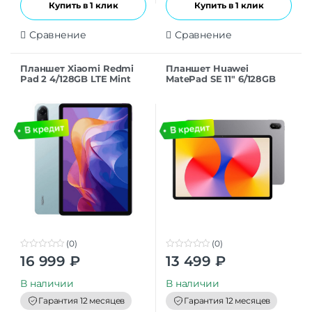
Купить в 1 клик
Купить в 1 клик
Сравнение
Сравнение
Планшет Xiaomi Redmi
Планшет Huawei
Pad 2 4/128GB LTE Mint
MatePad SE 11″ 6/128GB
Green
Wi-Fi Туманно-Серый
(0)
(0)
0
0
16 999
₽
13 499
₽
o
o
u
u
t
t
В наличии
В наличии
o
o
f
f
Гарантия 12 месяцев
Гарантия 12 месяцев
5
5