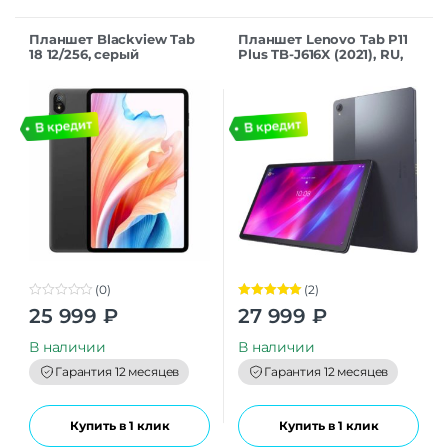
Планшет Blackview Tab
Планшет Lenovo Tab P11
18 12/256, серый
Plus TB-J616X (2021), RU,
4/64 ГБ, Wi-Fi + Cellular,
грифельно-серый
(0)
(2)
0
Оценка
5.00
25 999
₽
27 999
₽
o
из 5
u
t
В наличии
В наличии
o
f
Гарантия 12 месяцев
Гарантия 12 месяцев
5
Купить в 1 клик
Купить в 1 клик