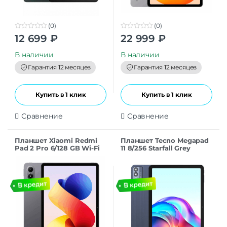
(0)
(0)
0
0
12 699
₽
22 999
₽
o
o
u
u
t
t
В наличии
В наличии
o
o
f
f
Гарантия 12 месяцев
Гарантия 12 месяцев
5
5
Купить в 1 клик
Купить в 1 клик
Сравнение
Сравнение
Планшет Xiaomi Redmi
Планшет Tecno Megapad
Pad 2 Pro 6/128 GB Wi-Fi
11 8/256 Starfall Grey
Graphite Gray