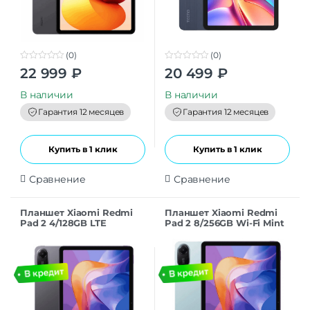
(0)
(0)
0
0
22 999
₽
20 499
₽
o
o
u
u
t
t
В наличии
В наличии
o
o
f
f
Гарантия 12 месяцев
Гарантия 12 месяцев
5
5
Купить в 1 клик
Купить в 1 клик
Сравнение
Сравнение
Планшет Xiaomi Redmi
Планшет Xiaomi Redmi
Pad 2 4/128GB LTE
Pad 2 8/256GB Wi-Fi Mint
Graphite Gray
Green