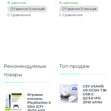
t
t
В наличии
В наличии
o
o
f
f
Гарантия 12 месяцев
Гарантия 12 месяцев
5
5
Сравнение
Сравнение
Рекомендуемые
Топ продаж
товары
СЗУ USAMS
US-CC124 T36
USB-C
Игровая
QC3.0+PD
консоль
20W white
PlayStation 5
Slim (CFI-
2000 A01)