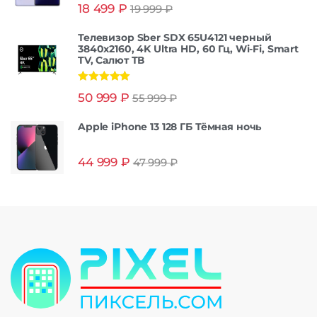
Оценка
5.00
18 499
₽
19 999
₽
из 5
Телевизор Sber SDX 65U4121 черный
3840x2160, 4K Ultra HD, 60 Гц, Wi-Fi, Smart
TV, Салют ТВ
Оценка
5.00
50 999
₽
55 999
₽
из 5
Apple iPhone 13 128 ГБ Тёмная ночь
44 999
₽
47 999
₽