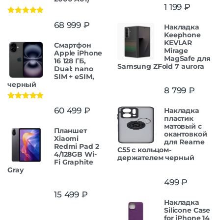
1 199
₽
Оценка
5.00
68 999
₽
Накладка
из 5
Keephone
KEVLAR
Смартфон
Mirage
Apple iPhone
MagSafe для
16 128 ГБ,
Samsung ZFold 7 aurora
Dual: nano
SIM + eSIM,
черный
8 799
₽
Оценка
5.00
60 499
₽
Накладка
из 5
пластик
матовый с
Планшет
окантовкой
Xiaomi
для Reame
Redmi Pad 2
C55 с кольцом-
4/128GB Wi-
держателем черный
Fi Graphite
Gray
499
₽
15 499
₽
Накладка
Silicone Case
for iPhone 14