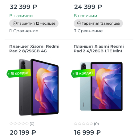
0
0
32 399
₽
24 399
₽
o
o
u
u
t
t
В наличии
В наличии
o
o
f
f
Гарантия 12 месяцев
Гарантия 12 месяцев
5
5
Сравнение
Сравнение
Планшет Xiaomi Redmi
Планшет Xiaomi Redmi
Pad 2 8/256GB 4G
Pad 2 4/128GB LTE Mint
Graphite Gray
Green
(0)
(0)
0
0
20 199
₽
16 999
₽
o
o
u
u