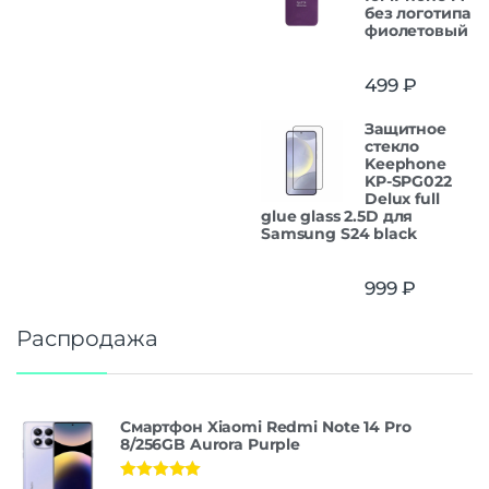
без логотипа
фиолетовый
499
₽
Защитнoe
cтекло
Keephone
KP-SPG022
Delux full
glue glass 2.5D для
Samsung S24 black
999
₽
Распродажа
Смартфон Xiaomi Redmi Note 14 Pro
8/256GB Aurora Purple