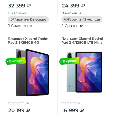
0
0
32 399
₽
24 399
₽
o
o
u
u
t
t
В наличии
В наличии
o
o
f
f
Гарантия 12 месяцев
Гарантия 12 месяцев
5
5
Сравнение
Сравнение
Планшет Xiaomi Redmi
Планшет Xiaomi Redmi
Pad 2 8/256GB 4G
Pad 2 4/128GB LTE Mint
Graphite Gray
Green
(0)
(0)
0
0
20 199
₽
16 999
₽
o
o
u
u