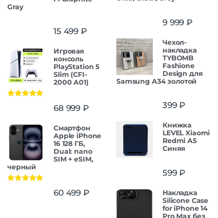
Gray
9 999
₽
15 499
₽
Чехол-
накладка
Игровая
TYBOMB
консоль
Fashione
PlayStation 5
Design для
Slim (CFI-
Samsung A34 золотой
2000 A01)
Оценка
5.00
399
₽
68 999
₽
из 5
Книжка
Смартфон
LEVEL Xiaomi
Apple iPhone
Redmi A5
16 128 ГБ,
Синяя
Dual: nano
SIM + eSIM,
черный
599
₽
Оценка
5.00
60 499
₽
Накладка
из 5
Silicone Case
for iPhone 14
Pro Max без