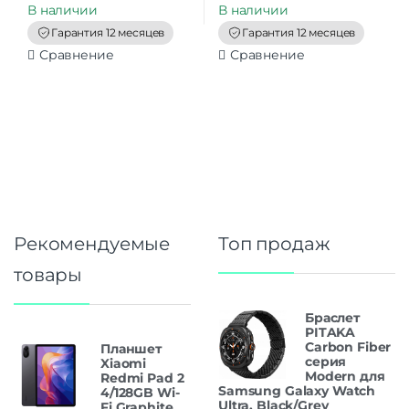
t
t
В наличии
В наличии
o
o
f
f
Гарантия 12 месяцев
Гарантия 12 месяцев
5
5
Сравнение
Сравнение
Рекомендуемые
Топ продаж
товары
Браслет
PITAKA
Carbon Fiber
Планшет
серия
Xiaomi
Modern для
Redmi Pad 2
Samsung Galaxy Watch
4/128GB Wi-
Ultra, Black/Grey
Fi Graphite