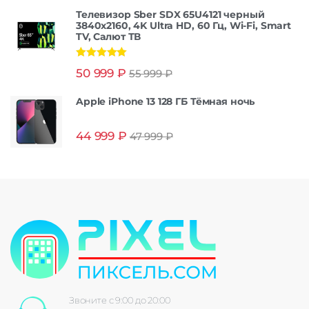
Телевизор Sber SDX 65U4121 черный
3840x2160, 4K Ultra HD, 60 Гц, Wi-Fi, Smart
TV, Салют ТВ
Оценка
5.00
50 999
₽
55 999
₽
из 5
Apple iPhone 13 128 ГБ Тёмная ночь
44 999
₽
47 999
₽
Звоните с 9:00 до 20:00