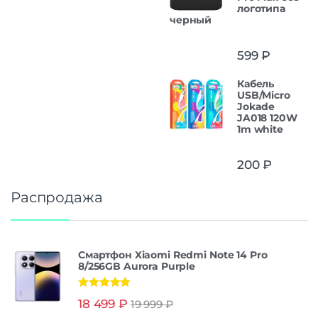
логотипа
черный
599
₽
Кабель
USB/Micro
Jokade
JA018 120W
1m white
200
₽
Распродажа
Смартфон Xiaomi Redmi Note 14 Pro
8/256GB Aurora Purple
Оценка
5.00
18 499
₽
19 999
₽
из 5