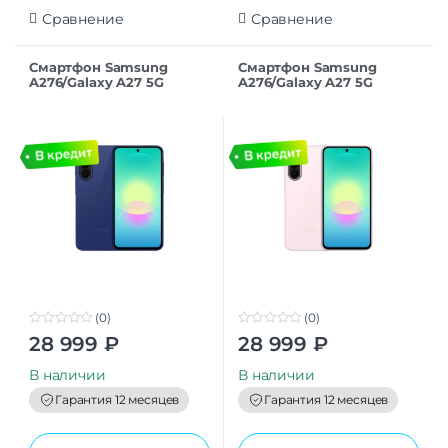
Сравнение
Сравнение
Смартфон Samsung
Смартфон Samsung
A276/Galaxy A27 5G
A276/Galaxy A27 5G
8/256GB Blue RU
8/256GB Light Pink RU
(0)
(0)
0
0
28 999
₽
28 999
₽
o
o
u
u
t
t
В наличии
В наличии
o
o
f
f
Гарантия 12 месяцев
Гарантия 12 месяцев
5
5