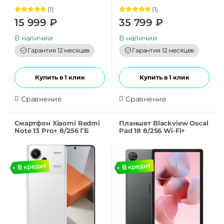
(1)
(1)
Оценка
5.00
Оценка
5.00
15 999
₽
35 799
₽
из 5
из 5
В наличии
В наличии
Гарантия 12 месяцев
Гарантия 12 месяцев
Купить в 1 клик
Купить в 1 клик
Сравнение
Сравнение
Смартфон Xiaomi Redmi
Планшет Blackview Oscal
Note 13 Pro+ 8/256 ГБ
Pad 18 8/256 Wi-Fi+
Global, Dual: nano SIM +
Cellular, Interstellar Gray
eSIM, moonlight white