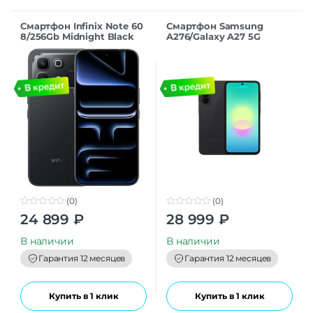
Смартфон Infinix Note 60
Смартфон Samsung
8/256Gb Midnight Black
A276/Galaxy A27 5G
8/256GB Black RU
(0)
(0)
0
0
24 899
₽
28 999
₽
o
o
u
u
t
t
В наличии
В наличии
o
o
f
f
Гарантия 12 месяцев
Гарантия 12 месяцев
5
5
Купить в 1 клик
Купить в 1 клик