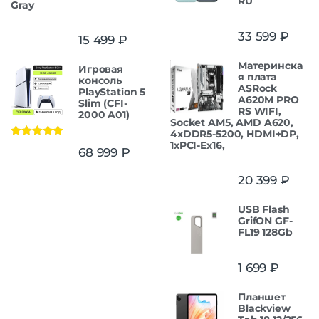
RU
Gray
33 599
₽
15 499
₽
Материнска
Игровая
я плата
консоль
ASRock
PlayStation 5
A620M PRO
Slim (CFI-
RS WIFI,
2000 A01)
Socket AM5, AMD A620,
4xDDR5-5200, HDMI+DP,
1xPCI-Ex16,
Оценка
5.00
68 999
₽
из 5
20 399
₽
USB Flash
GrifON GF-
FL19 128Gb
1 699
₽
Планшет
Blackview