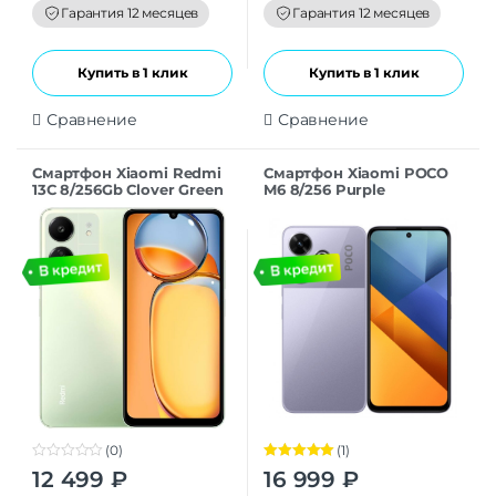
Гарантия 12 месяцев
Гарантия 12 месяцев
Купить в 1 клик
Купить в 1 клик
Сравнение
Сравнение
Смартфон Xiaomi Redmi
Смартфон Xiaomi POCO
13C 8/256Gb Clover Green
M6 8/256 Purple
(0)
(1)
0
Оценка
5.00
12 499
₽
16 999
₽
o
из 5