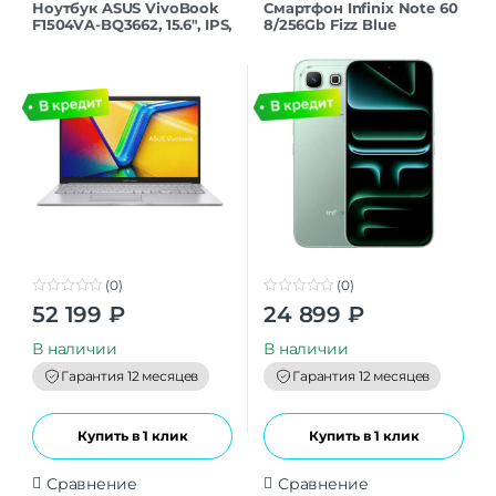
Ноутбук ASUS VivoBook
Смартфон Infinix Note 60
F1504VA-BQ3662, 15.6″, IPS,
8/256Gb Fizz Blue
Core i3-1315U/8/512,
серебистый
(0)
(0)
0
0
52 199
₽
24 899
₽
o
o
u
u
t
t
В наличии
В наличии
o
o
f
f
Гарантия 12 месяцев
Гарантия 12 месяцев
5
5
Купить в 1 клик
Купить в 1 клик
Сравнение
Сравнение