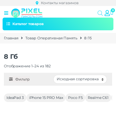
Контакты магазинов
Каталог товаров
Главная
Товар Оперативная Память
8 Гб
8 Гб
Отображение 1–24 из 182
Фильтр
IdeaPad 3
iPhone 15 PRO Max
Poco F5
Realme C61
H