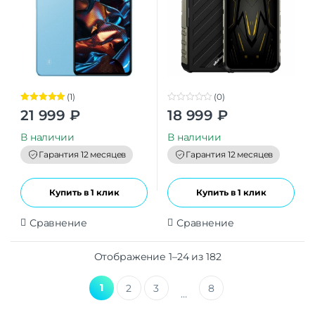
(1)
(0)
Оценка
5.00
0
21 999
₽
18 999
₽
из 5
o
u
t
В наличии
В наличии
o
f
Гарантия 12 месяцев
Гарантия 12 месяцев
5
Купить в 1 клик
Купить в 1 клик
Сравнение
Сравнение
Отображение 1–24 из 182
1
2
3
8
…