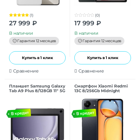
(1)
(0)
Оценка
5.00
0
27 999
₽
17 999
₽
из 5
o
u
t
В наличии
В наличии
o
f
Гарантия 12 месяцев
Гарантия 12 месяцев
5
Купить в 1 клик
Купить в 1 клик
Сравнение
Сравнение
Планшет Samsung Galaxy
Смартфон Xiaomi Redmi
Tab A9 Plus 8/128GB 11″ 5G
13C 8/256Gb Midnight
(SM-X216) Gray РСТ
Black