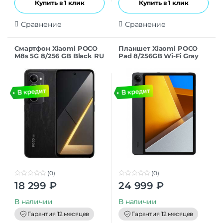
Купить в 1 клик
Купить в 1 клик
Сравнение
Сравнение
Смартфон Xiaomi POCO
Планшет Xiaomi POCO
M8s 5G 8/256 GB Black RU
Pad 8/256GB Wi-Fi Gray
(0)
(0)
0
0
18 299
₽
24 999
₽
o
o
u
u
t
t
В наличии
В наличии
o
o
f
f
Гарантия 12 месяцев
Гарантия 12 месяцев
5
5