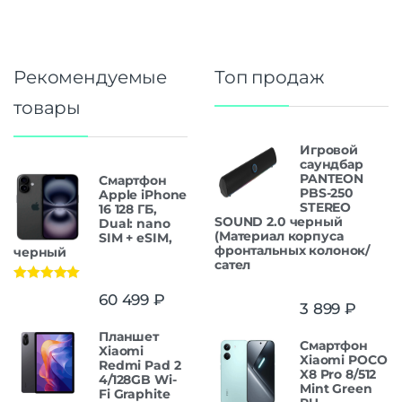
Рекомендуемые
Топ продаж
товары
Игровой
саундбар
PANTEON
Смартфон
PBS-250
Apple iPhone
STEREO
16 128 ГБ,
SOUND 2.0 черный
Dual: nano
(Материал корпуса
SIM + eSIM,
фронтальных колонок/
черный
сател
Оценка
5.00
60 499
₽
из 5
3 899
₽
Планшет
Смартфон
Xiaomi
Xiaomi POCO
Redmi Pad 2
X8 Pro 8/512
4/128GB Wi-
Mint Green
Fi Graphite