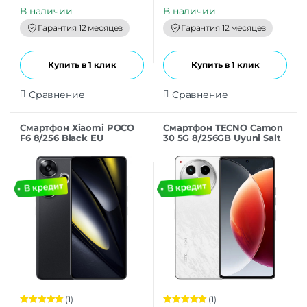
u
t
В наличии
В наличии
o
f
Гарантия 12 месяцев
Гарантия 12 месяцев
5
Купить в 1 клик
Купить в 1 клик
Сравнение
Сравнение
Смартфон Xiaomi POCO
Смартфон TECNO Camon
F6 8/256 Black EU
30 5G 8/256GB Uyuni Salt
White
(1)
(1)