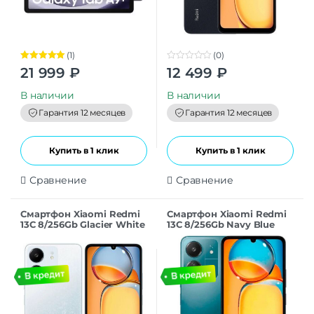
(1)
(0)
Оценка
5.00
0
21 999
₽
12 499
₽
из 5
o
u
t
В наличии
В наличии
o
f
Гарантия 12 месяцев
Гарантия 12 месяцев
5
Купить в 1 клик
Купить в 1 клик
Сравнение
Сравнение
Смартфон Xiaomi Redmi
Смартфон Xiaomi Redmi
13C 8/256Gb Glacier White
13C 8/256Gb Navy Blue