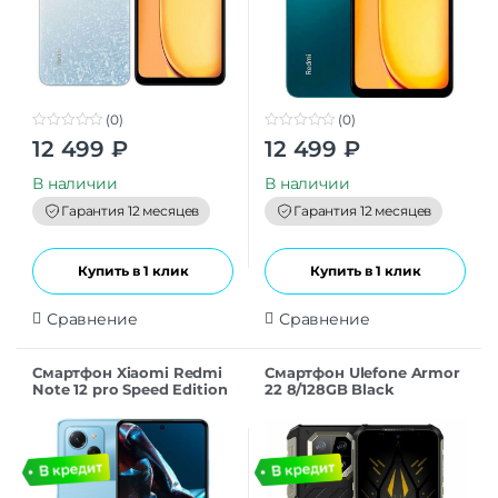
(0)
(0)
0
0
12 499
₽
12 499
₽
o
o
u
u
t
t
В наличии
В наличии
o
o
f
f
Гарантия 12 месяцев
Гарантия 12 месяцев
5
5
Купить в 1 клик
Купить в 1 клик
Сравнение
Сравнение
Смартфон Xiaomi Redmi
Смартфон Ulefone Armor
Note 12 pro Speed Edition
22 8/128GB Black
8/256 ГБ CN, синий