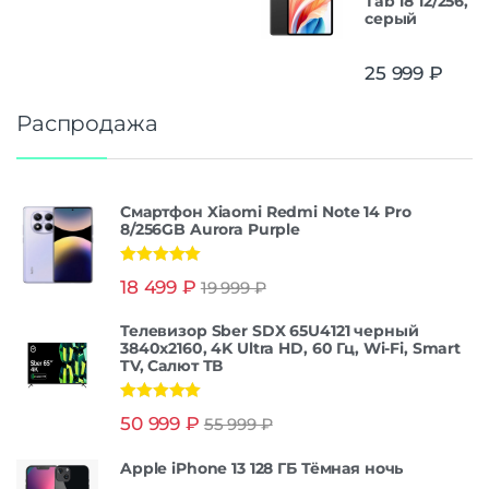
Tab 18 12/256,
серый
25 999
₽
Распродажа
Смартфон Xiaomi Redmi Note 14 Pro
8/256GB Aurora Purple
Оценка
5.00
18 499
₽
19 999
₽
из 5
Телевизор Sber SDX 65U4121 черный
3840x2160, 4K Ultra HD, 60 Гц, Wi-Fi, Smart
TV, Салют ТВ
Оценка
5.00
50 999
₽
55 999
₽
из 5
Apple iPhone 13 128 ГБ Тёмная ночь