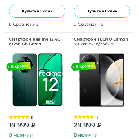
Купить в 1 клик
Купить в 1 клик
Сравнение
Сравнение
Смартфон Realme 12 4G
Смартфон TECNO Camon
8/256 Gb Green
30 Pro 5G 8/256GB
Basaltic Dark
(1)
(1)
Оценка
5.00
Оценка
5.00
19 999
₽
29 999
₽
из 5
из 5
В наличии
В наличии