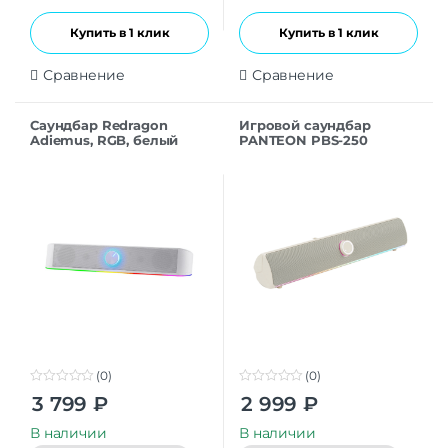
Купить в 1 клик
Купить в 1 клик
Сравнение
Сравнение
Саундбар Redragon
Игровой саундбар
Adiemus, RGB, белый
PANTEON PBS-250
(Питание от USB; 2×3Вт;
STEREO SOUND 2.0,
пластиковый корпус)
белый
(0)
(0)
0
0
3 799
₽
2 999
₽
o
o
u
u
t
t
В наличии
В наличии
o
o