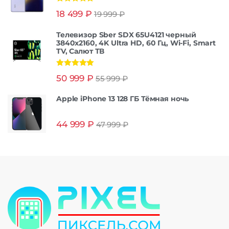
Оценка
5.00
18 499
₽
19 999
₽
из 5
Телевизор Sber SDX 65U4121 черный
3840x2160, 4K Ultra HD, 60 Гц, Wi-Fi, Smart
TV, Салют ТВ
Оценка
5.00
50 999
₽
55 999
₽
из 5
Apple iPhone 13 128 ГБ Тёмная ночь
44 999
₽
47 999
₽