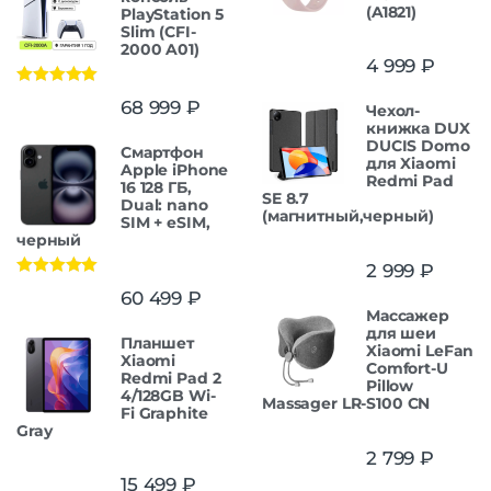
(A1821)
PlayStation 5
Slim (CFI-
2000 A01)
4 999
₽
Оценка
5.00
68 999
₽
Чехол-
из 5
книжка DUX
DUCIS Domo
Смартфон
для Xiaomi
Apple iPhone
Redmi Pad
16 128 ГБ,
SE 8.7
Dual: nano
(магнитный,черный)
SIM + eSIM,
черный
2 999
₽
Оценка
5.00
60 499
₽
из 5
Массажер
для шеи
Планшет
Xiaomi LeFan
Xiaomi
Comfort-U
Redmi Pad 2
Pillow
4/128GB Wi-
Massager LR-S100 CN
Fi Graphite
Gray
2 799
₽
15 499
₽