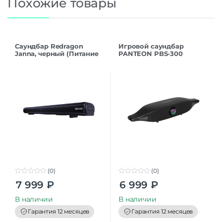
Похожие товары
Саундбар Redragon
Игровой саундбар
Janna, черный (Питание
PANTEON PBS-300
от сети; 60Вт;
STEREO SOUND 2.2,
пластиковый корпус)
черный
(0)
(0)
0
0
7 999
₽
6 999
₽
o
o
u
u
t
t
В наличии
В наличии
o
o
f
f
Гарантия 12 месяцев
Гарантия 12 месяцев
5
5