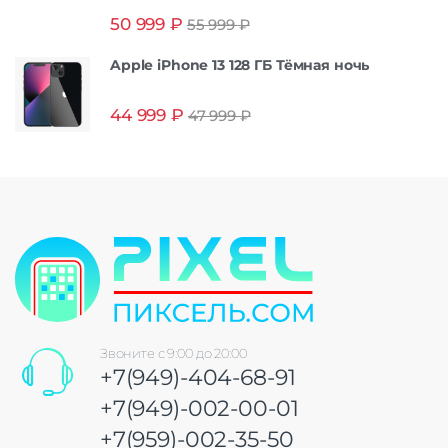
Оценка
5.00
50 999
₽
55 999
₽
из 5
Apple iPhone 13 128 ГБ Тёмная ночь
44 999
₽
47 999
₽
Звоните с 9:00 до 20:00
+7(949)-404-68-91
+7(949)-002-00-01
+7(959)-002-35-50