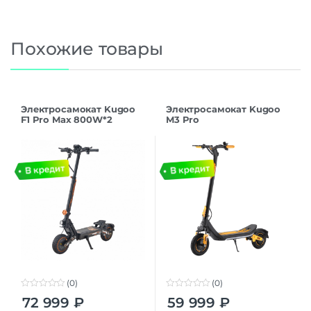
Похожие товары
Электросамокат Kugoo
Электросамокат Kugoo
F1 Pro Max 800W*2
M3 Pro
48V/22.5Ah
(0)
(0)
0
0
72 999
₽
59 999
₽
o
o