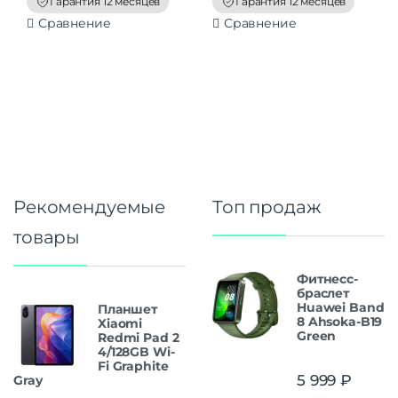
Гарантия 12 месяцев
Гарантия 12 месяцев
5
5
Сравнение
Сравнение
Рекомендуемые
Топ продаж
товары
Фитнесс-
браслет
Huawei Band
Планшет
8 Ahsoka-B19
Xiaomi
Green
Redmi Pad 2
4/128GB Wi-
Fi Graphite
5 999
₽
Gray