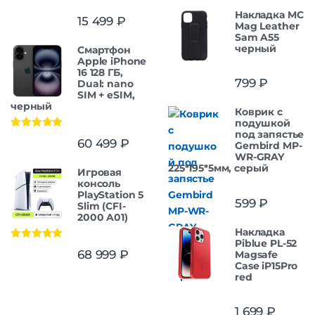
Накладка MC
15 499
₽
Mag Leather
Sam A55
черный
Смартфон
Apple iPhone
16 128 ГБ,
799
₽
Dual: nano
SIM + eSIM,
черный
Коврик с
подушкой
под запястье
Оценка
5.00
60 499
₽
Gembird MP-
из 5
WR-GRAY
225*195*5мм, серый
Игровая
консоль
PlayStation 5
599
₽
Slim (CFI-
2000 A01)
Накладка
Piblue PL-52
Оценка
5.00
68 999
₽
Magsafe
из 5
Case iP15Pro
red
1 699
₽