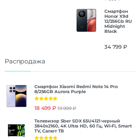
Смартфон
Honor X9d
12/256Gb RU
Midnight
Black
34 799
₽
Распродажа
Смартфон Xiaomi Redmi Note 14 Pro
8/256GB Aurora Purple
Оценка
5.00
18 499
₽
19 999
₽
из 5
Телевизор Sber SDX 65U4121 черный
3840x2160, 4K Ultra HD, 60 Гц, Wi-Fi, Smart
TV, Салют ТВ