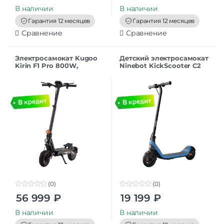
u
u
t
t
В наличии
В наличии
o
o
f
f
Гарантия 12 месяцев
Гарантия 12 месяцев
5
5
Сравнение
Сравнение
Электросамокат Kugoo
Детский электросамокат
Kirin F1 Pro 800W,
Ninebot KickScooter C2
48V/18AH
Lite
(0)
(0)
0
0
56 999
₽
19 199
₽
o
o
u
u
t
t
В наличии
В наличии
o
o
f
f