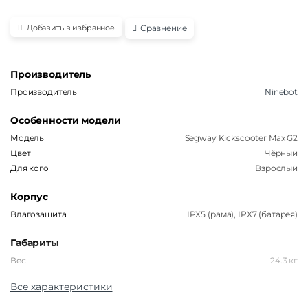
Сравнение
Добавить в избранное
Производитель
Производитель
Ninebot
Особенности модели
Модель
Segway Kickscooter Max G2
Цвет
Чёрный
Для кого
Взрослый
Корпус
Влагозащита
IPX5 (рама), IPX7 (батарея)
Габариты
Вес
24.3 кг
Все характеристики
Аккумулятор
Емкость аккумулятора
15300 мАч