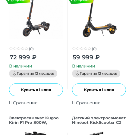
(0)
(0)
0
0
72 999
₽
59 999
₽
o
o
u
u
t
t
В наличии
В наличии
o
o
f
f
Гарантия 12 месяцев
Гарантия 12 месяцев
5
5
Купить в 1 клик
Купить в 1 клик
Сравнение
Сравнение
Электросамокат Kugoo
Детский электросамокат
Kirin F1 Pro 800W,
Ninebot KickScooter C2
48V/18AH
Lite