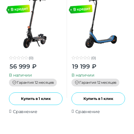
(0)
(0)
0
0
56 999
₽
19 199
₽
o
o
u
u
t
t
В наличии
В наличии
o
o
f
f
Гарантия 12 месяцев
Гарантия 12 месяцев
5
5
Купить в 1 клик
Купить в 1 клик
Сравнение
Сравнение