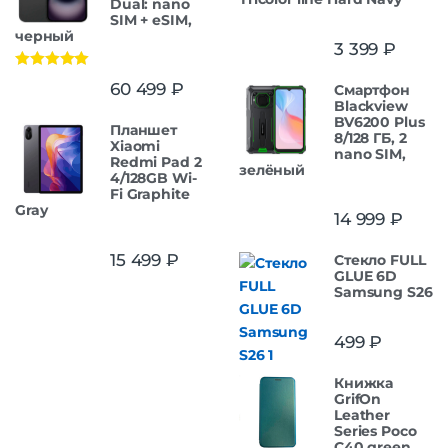
Dual: nano
SIM + eSIM,
черный
3 399
₽
Оценка
5.00
60 499
₽
Смартфон
из 5
Blackview
BV6200 Plus
Планшет
8/128 ГБ, 2
Xiaomi
nano SIM,
Redmi Pad 2
зелёный
4/128GB Wi-
Fi Graphite
Gray
14 999
₽
15 499
₽
Стекло FULL
GLUE 6D
Samsung S26
499
₽
Книжка
GrifOn
Leather
Series Poco
C40 green