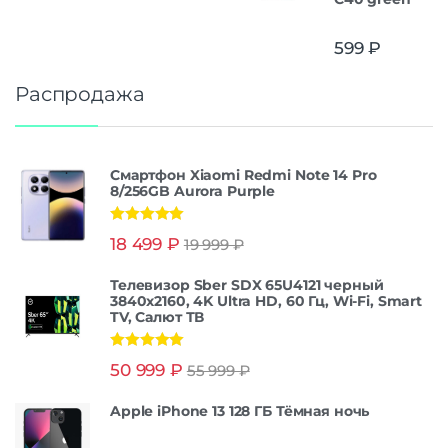
599
₽
Распродажа
Смартфон Xiaomi Redmi Note 14 Pro
8/256GB Aurora Purple
Оценка
5.00
18 499
₽
19 999
₽
из 5
Телевизор Sber SDX 65U4121 черный
3840x2160, 4K Ultra HD, 60 Гц, Wi-Fi, Smart
TV, Салют ТВ
Оценка
5.00
50 999
₽
55 999
₽
из 5
Apple iPhone 13 128 ГБ Тёмная ночь