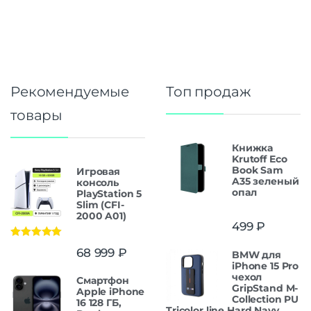
Рекомендуемые
Топ продаж
товары
Книжка
Krutoff Eco
Book Sam
Игровая
A35 зеленый
консоль
опал
PlayStation 5
Slim (CFI-
2000 A01)
499
₽
Оценка
5.00
68 999
₽
BMW для
из 5
iPhone 15 Pro
чехол
Смартфон
GripStand M-
Apple iPhone
Collection PU
16 128 ГБ,
Tricolor line Hard Navy