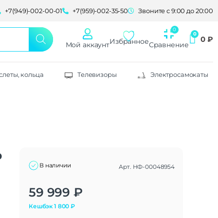
+7(949)-002-00-01
+7(959)-002-35-50
Звоните с 9:00 до 20:00
0
₽
Избранное
Мой аккаунт
Сравнение
слеты, кольца
Телевизоры
Электросамокаты
o
В наличии
Арт.
НФ-00048954
Alternative:
59 999
₽
Кешбэк
1 800
₽