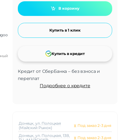
В корзину
Купить в 1 клик
ugoo
Купить в кредит
рный
Кредит от СберБанка – без взноса и
переплат
Подробнее о кредите
Донецк, ул. Полоцкая
⧖
Под заказ 2-3 дня
(Майский Рынок)
Донецк, ул. Полоцкая, 13В,
⧖
Под заказ 2-3 дня
ТЦ «МАЙСКИЙ»