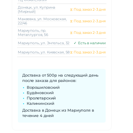
Донецк, ул. Куприна
⧖
Под заказ 2-3 дня
(Мирный)
Макеeвка, ул. Московская,
⧖
Под заказ 2-3 дня
22/46
Мариуполь, пр.
⧖
Под заказ 2-3 дня
Металлургов, 56
Мариуполь, ул. Энгельса, 32
✓
Есть в наличии
Мариуполь, ул. Киевская, 58
⧖
Под заказ 2-3 дня
Доставка от 500р на следующий день
после заказа для районов:
Ворошиловский
Будёновский
Пролетарский
Калининский
Доставка в Донецк из Мариуполя в
течение 4 дней