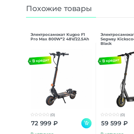
Похожие товары
Электросамокат Kugoo F1
Электросамокат
Pro Max 800W*2 48V/22.5Ah
Segway Kicksco
Black
(0)
(0)
0
0
72 999
₽
59 599
₽
o
o
u
u
t
t
В наличии
В наличии