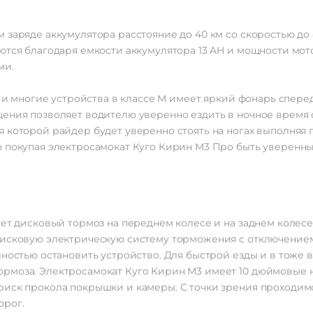
заряде аккумулятора расстояние до 40 км со скоростью до 4
ются благодаря емкости аккумулятора 13 AH и мощности мо
ми.
к и многие устройства в классе M имеет яркий фонарь сперед
щения позволяет водителю уверенно ездить в ночное время 
я которой райдер будет уверенно стоять на ногах выполняя
 покупая электросамокат Куго Кирин М3 Про быть уверенным
еет дисковый тормоз на переднем колесе и на заднем колес
дисковую электрическую систему торможения с отключением
лностью остановить устройство. Для быстрой езды и в тоже 
рмоза. Электросамокат Куго Кирин М3 имеет 10 дюймовые н
риск прокола покрышки и камеры. С точки зрения проходим
орог.