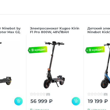
 Ninebot by
Электросамокат Kugoo Kirin
Детский эле
oter Max G2,
F1 Pro 800W, 48V/18AH
Ninebot Kick
(0)
(0)
0
0
56 999
₽
19 199
₽
o
o
u
u
t
t
В наличии
В наличии