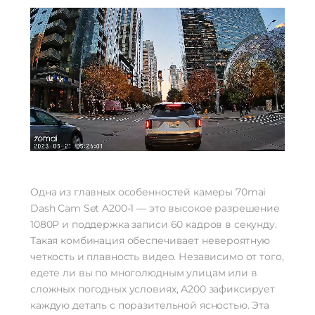
Одна из главных особенностей камеры 70mai
Dash Cam Set A200-1 — это высокое разрешение
1080P и поддержка записи 60 кадров в секунду.
Такая комбинация обеспечивает невероятную
четкость и плавность видео. Независимо от того,
едете ли вы по многолюдным улицам или в
сложных погодных условиях, A200 зафиксирует
каждую деталь с поразительной ясностью. Эта