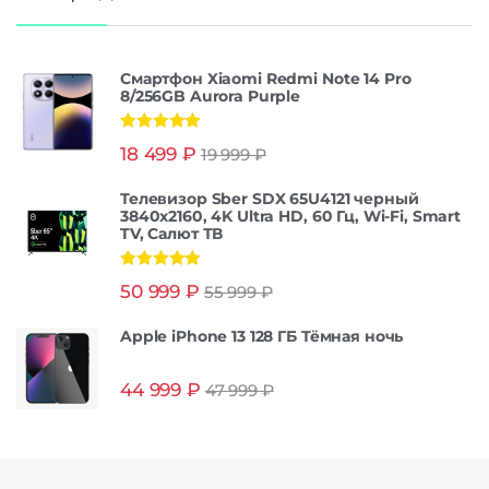
Смартфон Xiaomi Redmi Note 14 Pro
8/256GB Aurora Purple
Оценка
5.00
18 499
₽
19 999
₽
из 5
Телевизор Sber SDX 65U4121 черный
3840x2160, 4K Ultra HD, 60 Гц, Wi-Fi, Smart
TV, Салют ТВ
Оценка
5.00
50 999
₽
55 999
₽
из 5
Apple iPhone 13 128 ГБ Тёмная ночь
44 999
₽
47 999
₽