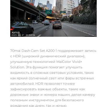
70mai Dash Cam Set A200-1 поддерживает запись
с HDR (широкий динамический диапазон),
улучшенную технологией MaiColor Vivid+
Solution. Эта функция помогает улучшить
видимость в сложных световых условиях, таких
как яркий солнечный свет или фары встречных
автомобилей. HDR позволяет точнее
зафиксировать важные объекты, такие как
дорожные знаки и номера машин, делая камеру
полезным инструментом для безопасного
вождения как днем, так и ночью.