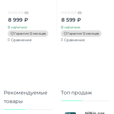
(0)
(0)
0
0
8 999
₽
8 599
₽
o
o
u
u
t
t
В наличии
В наличии
o
o
f
f
Гарантия 12 месяцев
Гарантия 12 месяцев
5
5
Сравнение
Сравнение
Рекомендуемые
Топ продаж
товары
Nillkin для