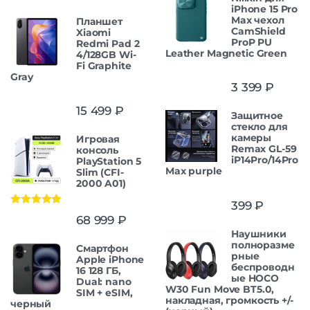
iPhone 15 Pro
Max чехол
Планшет
CamShield
Xiaomi
ProP PU
Redmi Pad 2
Leather Magnetic Green
4/128GB Wi-
Fi Graphite
Gray
3 399
₽
15 499
₽
Защитнoe
cтекло для
камеры
Игровая
Remax GL-59
консоль
iP14Pro/14Pro
PlayStation 5
Max purple
Slim (CFI-
2000 A01)
399
₽
Оценка
5.00
68 999
₽
из 5
Наушники
полноразме
Смартфон
рные
Apple iPhone
беспроводн
16 128 ГБ,
ые HOCO
Dual: nano
W30 Fun Move BT5.0,
SIM + eSIM,
накладная, громкость +/-
черный