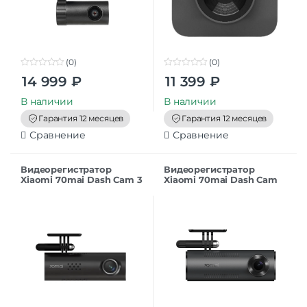
(0)
(0)
0
0
14 999
₽
11 399
₽
o
o
u
u
t
t
В наличии
В наличии
o
o
f
f
Гарантия 12 месяцев
Гарантия 12 месяцев
5
5
Сравнение
Сравнение
Видеорегистратор
Видеорегистратор
Xiaomi 70mai Dash Cam 3
Xiaomi 70mai Dash Cam
M200 Black EU
M310 Black EU