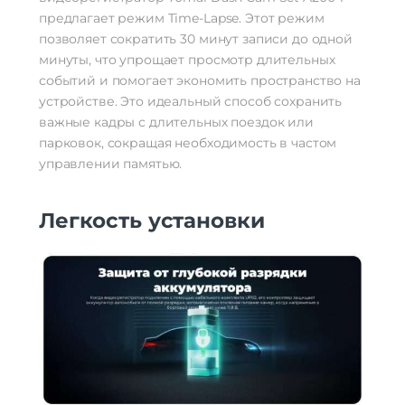
предлагает режим Time-Lapse. Этот режим
позволяет сократить 30 минут записи до одной
минуты, что упрощает просмотр длительных
событий и помогает экономить пространство на
устройстве. Это идеальный способ сохранить
важные кадры с длительных поездок или
парковок, сокращая необходимость в частом
управлении памятью.
Легкость установки