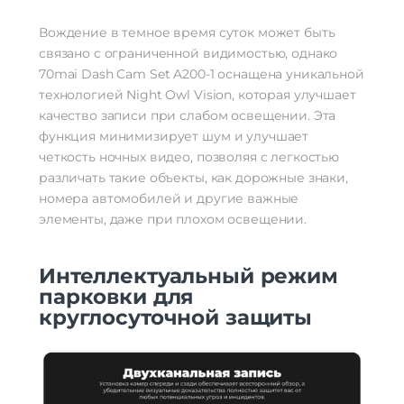
Вождение в темное время суток может быть
связано с ограниченной видимостью, однако
70mai Dash Cam Set A200-1 оснащена уникальной
технологией Night Owl Vision, которая улучшает
качество записи при слабом освещении. Эта
функция минимизирует шум и улучшает
четкость ночных видео, позволяя с легкостью
различать такие объекты, как дорожные знаки,
номера автомобилей и другие важные
элементы, даже при плохом освещении.
Интеллектуальный режим
парковки для
круглосуточной защиты