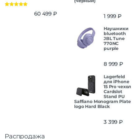
(черный)
Оценка
5.00
60 499
₽
1 999
₽
из 5
Наушники
bluetooth
JBL Tune
770NC
purple
8 999
₽
Lagerfeld
для iPhone
15 Pro чехол
Cardslot
Stand PU
Saffiano Monogram Plate
logo Hard Black
3 399
₽
Распродажа