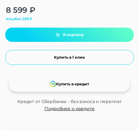
Alternative:
8 599
₽
Кешбэк
258
₽
В корзину
Купить в 1 клик
Купить в кредит
Кредит от СберБанка – без взноса и переплат
Подробнее о кредите