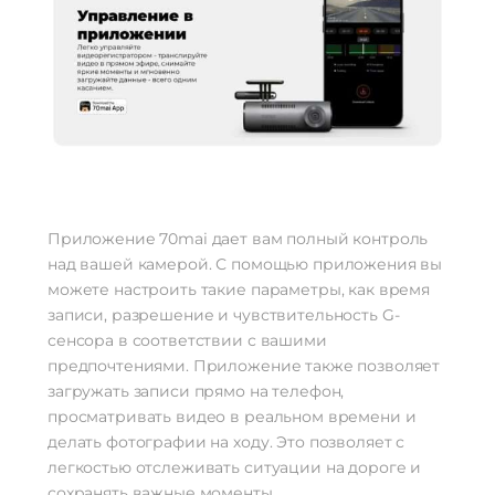
Приложение 70mai дает вам полный контроль
над вашей камерой. С помощью приложения вы
можете настроить такие параметры, как время
записи, разрешение и чувствительность G-
сенсора в соответствии с вашими
предпочтениями. Приложение также позволяет
загружать записи прямо на телефон,
просматривать видео в реальном времени и
делать фотографии на ходу. Это позволяет с
легкостью отслеживать ситуации на дороге и
сохранять важные моменты.