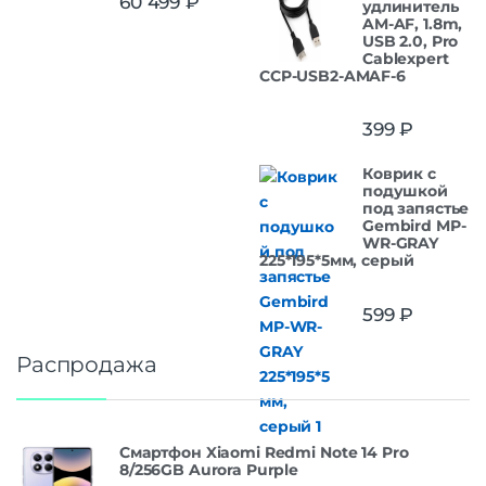
60 499
₽
удлинитель
из 5
AM-AF, 1.8m,
USB 2.0, Pro
Cablexpert
CCP-USB2-AMAF-6
399
₽
Коврик с
подушкой
под запястье
Gembird MP-
WR-GRAY
225*195*5мм, серый
599
₽
Распродажа
Смартфон Xiaomi Redmi Note 14 Pro
8/256GB Aurora Purple