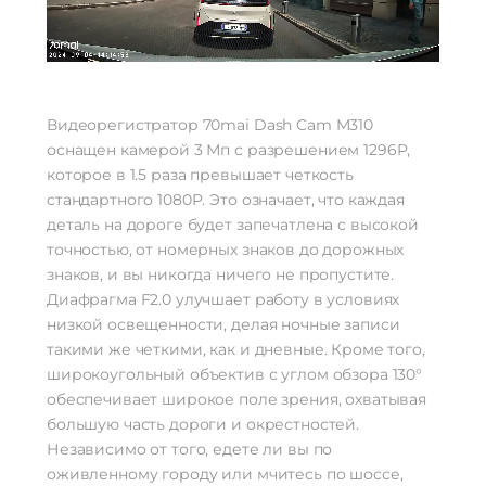
Видеорегистратор 70mai Dash Cam M310
оснащен камерой 3 Мп с разрешением 1296P,
которое в 1.5 раза превышает четкость
стандартного 1080P. Это означает, что каждая
деталь на дороге будет запечатлена с высокой
точностью, от номерных знаков до дорожных
знаков, и вы никогда ничего не пропустите.
Диафрагма F2.0 улучшает работу в условиях
низкой освещенности, делая ночные записи
такими же четкими, как и дневные. Кроме того,
широкоугольный объектив с углом обзора 130°
обеспечивает широкое поле зрения, охватывая
большую часть дороги и окрестностей.
Независимо от того, едете ли вы по
оживленному городу или мчитесь по шоссе,