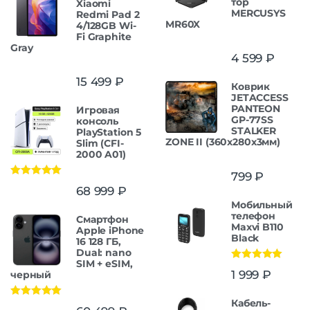
тор
Xiaomi
MERCUSYS
Redmi Pad 2
MR60X
4/128GB Wi-
Fi Graphite
Gray
4 599
₽
15 499
₽
Коврик
JETACCESS
PANTEON
Игровая
GP-77SS
консоль
STALKER
PlayStation 5
ZONE II (360x280x3мм)
Slim (CFI-
2000 A01)
799
₽
Оценка
5.00
68 999
₽
из 5
Мобильный
телефон
Смартфон
Maxvi B110
Apple iPhone
Black
16 128 ГБ,
Dual: nano
SIM + eSIM,
Оценка
5.00
1 999
₽
черный
из 5
Кабель-
Оценка
5.00