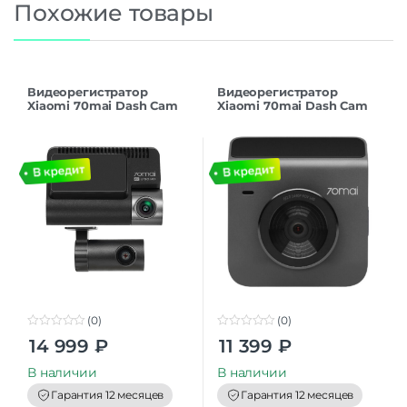
Похожие товары
Видеорегистратор
Видеорегистратор
Xiaomi 70mai Dash Cam
Xiaomi 70mai Dash Cam
A800SE-1 Black EU
A400 Dark Gray EU
(0)
(0)
0
0
14 999
₽
11 399
₽
o
o
u
u
t
t
В наличии
В наличии
o
o
f
f
Гарантия 12 месяцев
Гарантия 12 месяцев
5
5