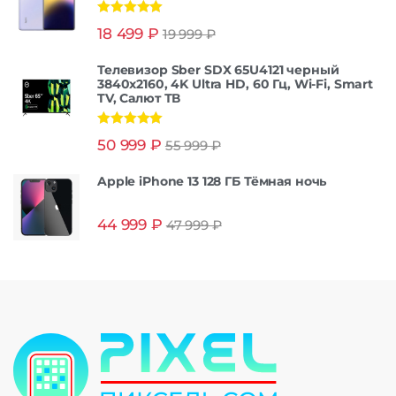
Оценка
5.00
18 499
₽
19 999
₽
из 5
Телевизор Sber SDX 65U4121 черный
3840x2160, 4K Ultra HD, 60 Гц, Wi-Fi, Smart
TV, Салют ТВ
Оценка
5.00
50 999
₽
55 999
₽
из 5
Apple iPhone 13 128 ГБ Тёмная ночь
44 999
₽
47 999
₽