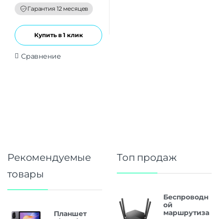
o
f
Гарантия 12 месяцев
5
Купить в 1 клик
Сравнение
Рекомендуемые
Топ продаж
товары
Беспроводн
ой
маршрутиза
Планшет