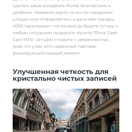
сделать ваше вождение более безопасным и
удобным. Неважно, едете ли вы по городским
улицам или отправляетесь в дальнюю поездку,
M310 гарантирует, что вы всегда будете готовы к
любым ситуациям на дороге. Купите 70mai Dash
Cam M310 сегодня и ездите с уверенностью,
зная, что у вас есть надежный партнер,
фиксирующий каждый момент.
Улучшенная четкость для
кристально чистых записей