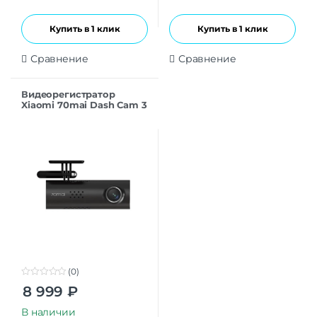
Купить в 1 клик
Купить в 1 клик
Сравнение
Сравнение
Видеорегистратор
Xiaomi 70mai Dash Cam 3
M200 Black EU
(0)
0
8 999
₽
o
u
t
В наличии