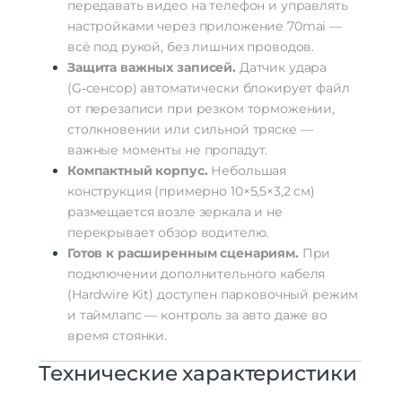
передавать
видео
на
телефон
и
управлять
настройками
через
приложение
70mai
—
всё
под
рукой,
без
лишних
проводов.
Защита
важных
записей.
Датчик
удара
(G‑сенсор)
автоматически
блокирует
файл
от
перезаписи
при
резком
торможении,
столкновении
или
сильной
тряске
—
важные
моменты
не
пропадут.
Компактный
корпус.
Небольшая
конструкция
(примерно
10×5,5×3,2
см)
размещается
возле
зеркала
и
не
перекрывает
обзор
водителю.
Готов
к
расширенным
сценариям.
При
подключении
дополнительного
кабеля
(Hardwire
Kit)
доступен
парковочный
режим
и
таймлапс
— контроль
за
авто
даже
во
время
стоянки.
Технические
характеристики