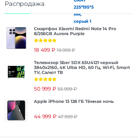
Распродажа
Смартфон Xiaomi Redmi Note 14 Pro
8/256GB Aurora Purple
Оценка
5.00
18 499
₽
19 999
₽
из 5
Телевизор Sber SDX 65U4121 черный
3840x2160, 4K Ultra HD, 60 Гц, Wi-Fi, Smart
TV, Салют ТВ
Оценка
5.00
50 999
₽
55 999
₽
из 5
Apple iPhone 13 128 ГБ Тёмная ночь
44 999
₽
47 999
₽