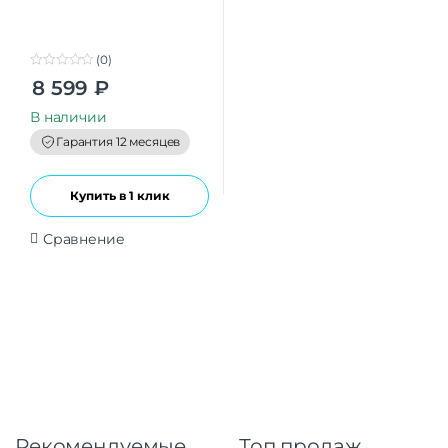
(0)
0
8 599
₽
o
u
t
В наличии
o
f
Гарантия 12 месяцев
5
Купить в 1 клик
Сравнение
Рекомендуемые
Топ продаж