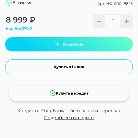
В наличии
Арт.
НФ-00048823
Alternative:
8 999
₽
Кешбэк
270
₽
В корзину
Купить в 1 клик
Купить в кредит
Кредит от СберБанка – без взноса и переплат
Подробнее о кредите