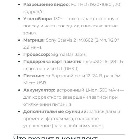
Разрешение
видео:
Full
HD
(1920×1080),
30
кадров/с.
Угол
обзора:
130°
— охватывает
основную
полосу
и
часть
соседних,
снижая
«слепые
зоны».
Матрица:
Sony
Starvis
2
IMX662
(2
Мп,
1/2.9″,
2.9
мкм).
Процессор:
Sigmastar
335R.
Поддержка
карт
памяти:
microSD
16–128
ГБ,
класс
не
ниже
U1
(UHS‑1).
Питание:
от
бортовой
сети
12–24
В,
разъём
Micro
USB.
Аккумулятор:
встроенный
Li‑Ion,
300
мА·ч
—
для
корректного
завершения
записи
при
отключении
питания.
Дополнительные
функции:
запись
даты
и
времени,
фотосъёмка,
голосовое
управление
(на
английском
языке).
Что
входит
в
комплект