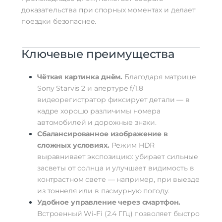
доказательства
при
спорных
моментах
и
делает
поездки
безопаснее.
Ключевые
преимущества
Чёткая
картинка
днём.
Благодаря
матрице
Sony
Starvis
2
и
апертуре
f/1.8
видеорегистратор
фиксирует
детали
— в
кадре
хорошо
различимы
номера
автомобилей
и
дорожные
знаки.
Сбалансированное
изображение
в
сложных
условиях.
Режим
HDR
выравнивает
экспозицию:
убирает
сильные
засветы
от
солнца
и
улучшает
видимость
в
контрастном
свете
— например,
при
выезде
из
тоннеля
или
в
пасмурную
погоду.
Удобное
управление
через
смартфон.
Встроенный
Wi‑Fi
(2.4
ГГц)
позволяет
быстро