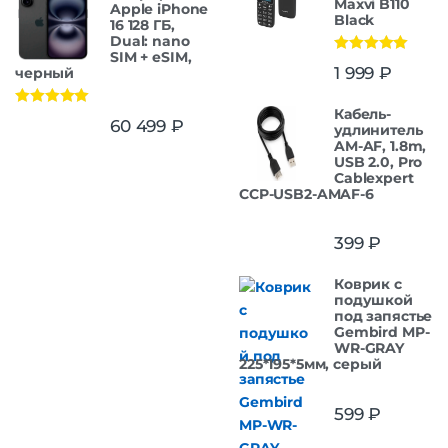
Maxvi B110
Apple iPhone
Black
16 128 ГБ,
Dual: nano
SIM + eSIM,
Оценка
5.00
1 999
₽
черный
из 5
Кабель-
Оценка
5.00
60 499
₽
удлинитель
из 5
AM-AF, 1.8m,
USB 2.0, Pro
Cablexpert
CCP-USB2-AMAF-6
399
₽
Коврик с
подушкой
под запястье
Gembird MP-
WR-GRAY
225*195*5мм, серый
599
₽