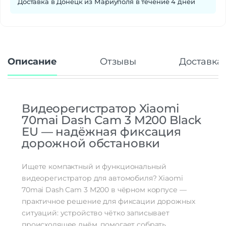
Доставка в Донецк из Мариуполя в течение 4 дней
Описание
Отзывы
Доставка 
Видеорегистратор
Xiaomi
70mai
Dash
Cam
3
M200
Black
EU
— надёжная
фиксация
дорожной
обстановки
Ищете
компактный
и
функциональный
видеорегистратор
для
автомобиля?
Xiaomi
70mai
Dash
Cam
3
M200
в
чёрном
корпусе
—
практичное
решение
для
фиксации
дорожных
ситуаций:
устройство
чётко
записывает
происходящее
днём,
помогает
собрать