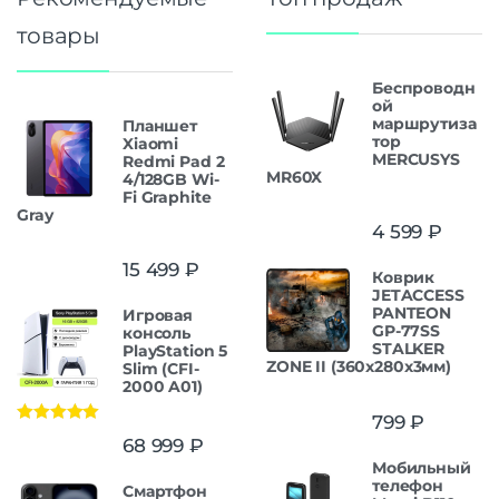
товары
Беспроводн
ой
маршрутиза
Планшет
тор
Xiaomi
MERCUSYS
Redmi Pad 2
MR60X
4/128GB Wi-
Fi Graphite
Gray
4 599
₽
15 499
₽
Коврик
JETACCESS
PANTEON
Игровая
GP-77SS
консоль
STALKER
PlayStation 5
ZONE II (360x280x3мм)
Slim (CFI-
2000 A01)
799
₽
Оценка
5.00
68 999
₽
из 5
Мобильный
телефон
Смартфон