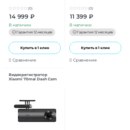
(0)
(0)
0
0
14 999
₽
11 399
₽
o
o
u
u
t
t
В наличии
В наличии
o
o
f
f
Гарантия 12 месяцев
Гарантия 12 месяцев
5
5
Купить в 1 клик
Купить в 1 клик
Сравнение
Сравнение
Видеорегистратор
Xiaomi 70mai Dash Cam
M310 Black EU