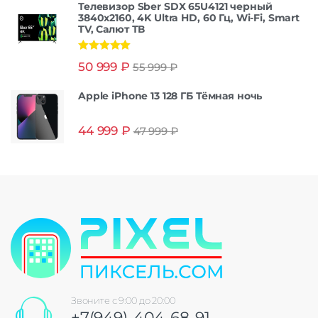
Телевизор Sber SDX 65U4121 черный
3840x2160, 4K Ultra HD, 60 Гц, Wi-Fi, Smart
TV, Салют ТВ
Оценка
5.00
50 999
₽
55 999
₽
из 5
Apple iPhone 13 128 ГБ Тёмная ночь
44 999
₽
47 999
₽
Звоните с 9:00 до 20:00
+7(949)-404-68-91