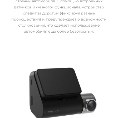
стоянки автомобиля. С помощью встроенных
датчиков и «умного» функционала, устройство
следит за дорогой (фиксируя разные
происшествия) и предупреждает о возможности
столкновения, что сделает использование
автомобиля еще более безопасным.