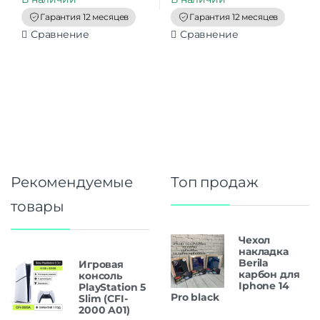
o
o
f
f
Гарантия 12 месяцев
Гарантия 12 месяцев
5
5
Сравнение
Сравнение
Рекомендуемые
Топ продаж
товары
Чехол
накладка
Berila
Игровая
карбон для
консоль
Iphone 14
PlayStation 5
Pro black
Slim (CFI-
2000 A01)