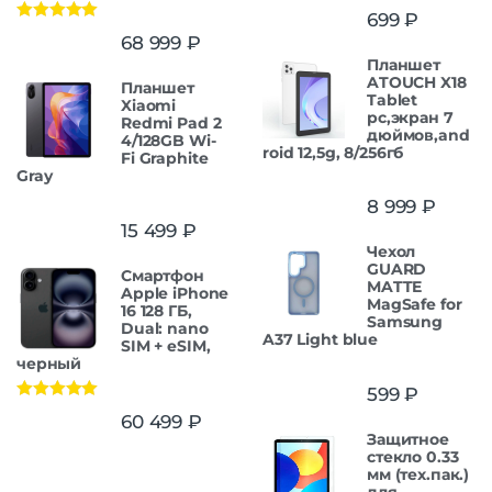
699
₽
Оценка
5.00
68 999
₽
из 5
Планшет
ATOUCH X18
Планшет
Tablet
Xiaomi
pc,экран 7
Redmi Pad 2
дюймов,and
4/128GB Wi-
roid 12,5g, 8/256гб
Fi Graphite
Gray
8 999
₽
15 499
₽
Чехол
GUARD
Смартфон
MATTE
Apple iPhone
MagSafe for
16 128 ГБ,
Samsung
Dual: nano
A37 Light blue
SIM + eSIM,
черный
599
₽
Оценка
5.00
60 499
₽
из 5
Защитное
стекло 0.33
мм (тех.пак.)
для