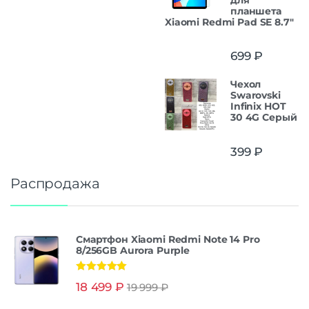
планшета
Xiaomi Redmi Pad SE 8.7"
699
₽
Чехол
Swarovski
Infinix HOT
30 4G Серый
399
₽
Распродажа
Смартфон Xiaomi Redmi Note 14 Pro
8/256GB Aurora Purple
Оценка
5.00
18 499
₽
19 999
₽
из 5