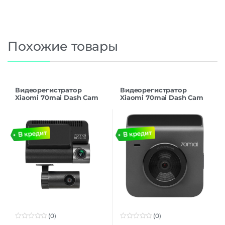
Похожие товары
Видеорегистратор
Видеорегистратор
Xiaomi 70mai Dash Cam
Xiaomi 70mai Dash Cam
A800SE-1 Black EU
A400 Dark Gray EU
(0)
(0)
0
0