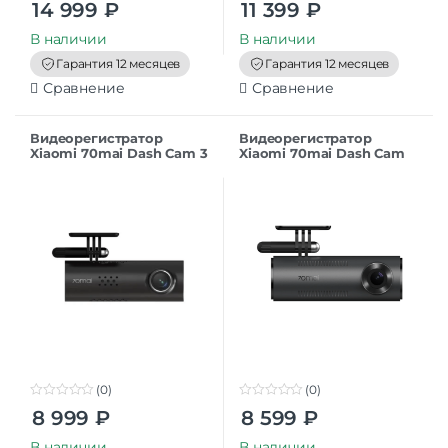
14 999
₽
11 399
₽
o
o
u
u
t
t
В наличии
В наличии
o
o
f
f
Гарантия 12 месяцев
Гарантия 12 месяцев
5
5
Сравнение
Сравнение
Видеорегистратор
Видеорегистратор
Xiaomi 70mai Dash Cam 3
Xiaomi 70mai Dash Cam
M200 Black EU
M310 Black EU
(0)
(0)
0
0
8 999
₽
8 599
₽
o
o
u
u
t
t
В наличии
В наличии