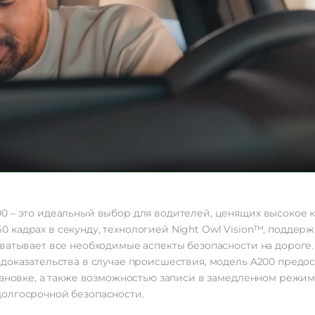
 – это идеальный выбор для водителей, ценящих высокое к
кадрах в секунду, технологией Night Owl Vision™, поддер
ватывает все необходимые аспекты безопасности на дороге.
доказательства в случае происшествия, модель A200 предо
тановке, а также возможностью записи в замедленном режим
долгосрочной безопасности.