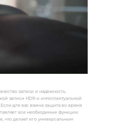
ачество записи и надежность.
жкой записи HDR и интеллектуальной
 Если для вас важна защита во время
ставляет все необходимые функции.
е, что делает его универсальным