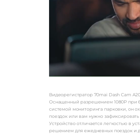
Видеорегистратор 70mai Dash Cam A200
Оснащенный разрешением 1080P при 60 
системой мониторинга парковки, он ох
поездок или вам нужно зафиксировать 
Устройство отличается легкостью в ус
решением для ежедневных поездок и 