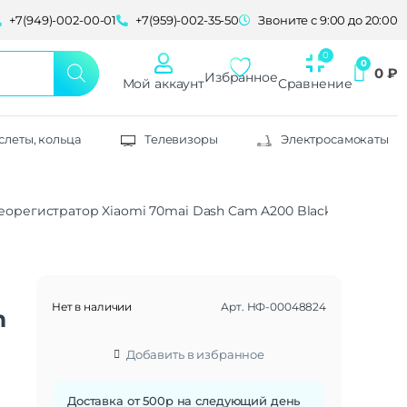
+7(949)-002-00-01
+7(959)-002-35-50
Звоните с 9:00 до 20:00
0
₽
Избранное
Мой аккаунт
Сравнение
слеты, кольца
Телевизоры
Электросамокаты
еорегистратор Xiaomi 70mai Dash Cam A200 Black GL
Нет в наличии
Арт.
НФ-00048824
m
Добавить в избранное
Доставка от 500р на следующий день