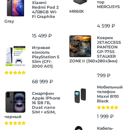
тор
Xiaomi
MERCUSYS
Redmi Pad 2
MR60X
4/128GB Wi-
Fi Graphite
Gray
4 599
₽
15 499
₽
Коврик
JETACCESS
PANTEON
Игровая
GP-77SS
консоль
STALKER
PlayStation 5
ZONE II (360x280x3мм)
Slim (CFI-
2000 A01)
799
₽
Оценка
5.00
68 999
₽
из 5
Мобильный
телефон
Смартфон
Maxvi B110
Apple iPhone
Black
16 128 ГБ,
Dual: nano
SIM + eSIM,
Оценка
5.00
1 999
₽
черный
из 5
Кабель-
Оценка
5.00