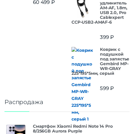
60 499
₽
удлинитель
из 5
AM-AF, 1.8m,
USB 2.0, Pro
Cablexpert
CCP-USB2-AMAF-6
399
₽
Коврик с
подушкой
под запястье
Gembird MP-
WR-GRAY
225*195*5мм, серый
599
₽
Распродажа
Смартфон Xiaomi Redmi Note 14 Pro
8/256GB Aurora Purple