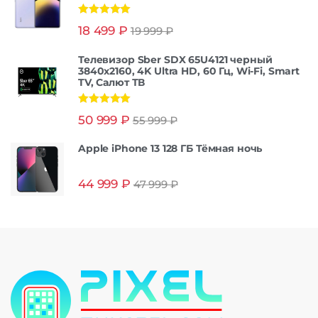
Оценка
5.00
18 499
₽
19 999
₽
из 5
Телевизор Sber SDX 65U4121 черный
3840x2160, 4K Ultra HD, 60 Гц, Wi-Fi, Smart
TV, Салют ТВ
Оценка
5.00
50 999
₽
55 999
₽
из 5
Apple iPhone 13 128 ГБ Тёмная ночь
44 999
₽
47 999
₽