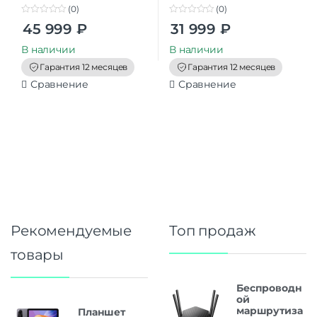
(0)
(0)
0
0
45 999
₽
31 999
₽
o
o
u
u
t
t
В наличии
В наличии
o
o
f
f
Гарантия 12 месяцев
Гарантия 12 месяцев
5
5
Сравнение
Сравнение
Рекомендуемые
Топ продаж
товары
Беспроводн
ой
маршрутиза
Планшет