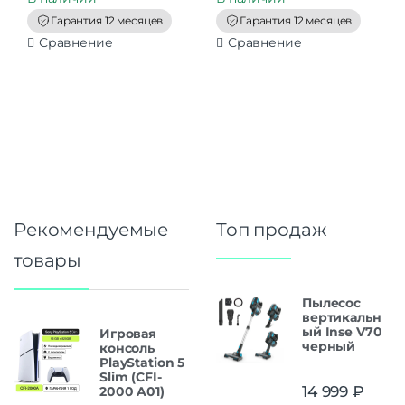
o
o
f
f
Гарантия 12 месяцев
Гарантия 12 месяцев
5
5
Сравнение
Сравнение
Рекомендуемые
Топ продаж
товары
Пылесос
вертикальн
ый Inse V70
Игровая
черный
консоль
PlayStation 5
Slim (CFI-
14 999
₽
2000 A01)