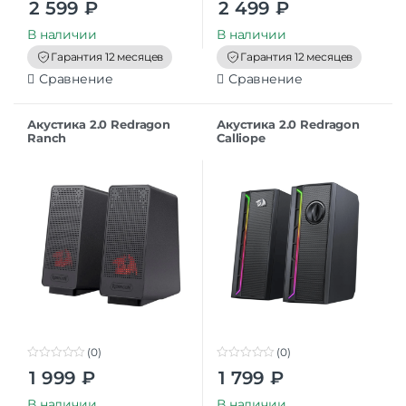
2 599
₽
2 499
₽
o
o
u
u
t
t
В наличии
В наличии
o
o
f
f
Гарантия 12 месяцев
Гарантия 12 месяцев
5
5
Сравнение
Сравнение
Акустика 2.0 Redragon
Акустика 2.0 Redragon
Ranch
Calliope
(0)
(0)
0
0
1 999
₽
1 799
₽
o
o
u
u
t
t
В наличии
В наличии