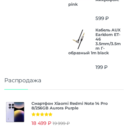
pink
599
₽
Кабель AUX
Earldom ET-
46
3.5mm/3.5m
m Г-
образный 1m black
199
₽
Распродажа
Смартфон Xiaomi Redmi Note 14 Pro
8/256GB Aurora Purple
Оценка
5.00
18 499
₽
19 999
₽
из 5