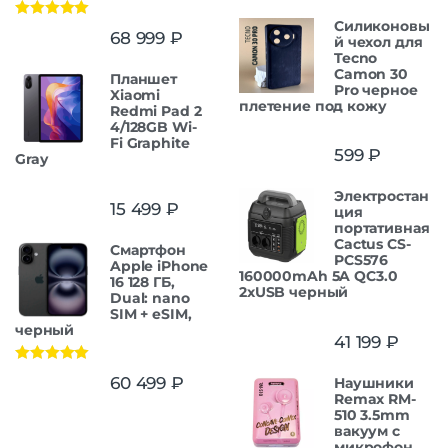
Силиконовы
Оценка
5.00
68 999
₽
й чехол для
из 5
Tecno
Camon 30
Планшет
Pro черное
Xiaomi
плетение под кожу
Redmi Pad 2
4/128GB Wi-
Fi Graphite
599
₽
Gray
Электростан
15 499
₽
ция
портативная
Cactus CS-
Смартфон
PCS576
Apple iPhone
160000mAh 5A QC3.0
16 128 ГБ,
2xUSB черный
Dual: nano
SIM + eSIM,
черный
41 199
₽
Оценка
5.00
60 499
₽
Наушники
из 5
Remax RM-
510 3.5mm
вакуум с
микрофон.