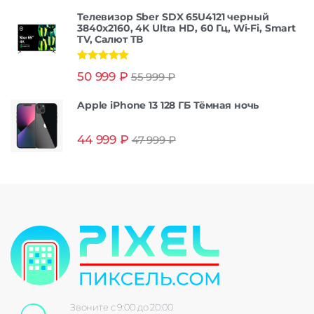
Телевизор Sber SDX 65U4121 черный
3840x2160, 4K Ultra HD, 60 Гц, Wi-Fi, Smart
TV, Салют ТВ
Оценка
5.00
50 999
₽
55 999
₽
из 5
Apple iPhone 13 128 ГБ Тёмная ночь
44 999
₽
47 999
₽
Звоните с 9:00 до 20:00