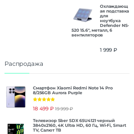
Охлаждающ
ая подставка
для
ноутбука
Defender NS-
520 15.6", металл, 6
вентиляторов
1 999
₽
Распродажа
Смартфон Xiaomi Redmi Note 14 Pro
8/256GB Aurora Purple
Оценка
5.00
18 499
₽
19 999
₽
из 5
Телевизор Sber SDX 65U4121 черный
3840x2160, 4K Ultra HD, 60 Гц, Wi-Fi, Smart
TV, Салют ТВ