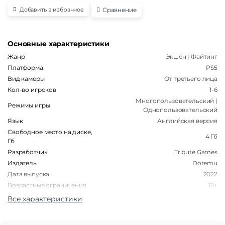
Сравнение
Добавить в избранное
Основные характеристики
Жанр
Экшен | Файтинг
Платформа
PS5
Вид камеры
От третьего лица
Кол-во игроков
1-6
Многопользовательский |
Режимы игры
Однопользовательский
Язык
Английская версия
Свободное место на диске,
4 Гб
Гб
Разработчик
Tribute Games
Издатель
Dotemu
Дата выпуска
2022
Возрастные ограничения
12+
Поддержка VR
Нет
Все характеристики
Тип носителя
Диск
Тип издания
Коллекционное