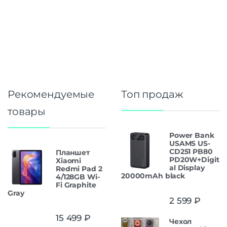
Рекомендуемые
Топ продаж
товары
Power Bank
USAMS US-
CD251 PB80
Планшет
PD20W+Digit
Xiaomi
al Display
Redmi Pad 2
20000mAh black
4/128GB Wi-
Fi Graphite
Gray
2 599
₽
15 499
₽
Чехол