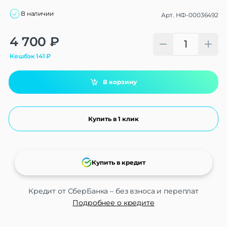
В наличии
Арт.
НФ-00036492
Alternative:
4 700
₽
Кешбэк
141
₽
В корзину
Купить в 1 клик
Купить в кредит
Кредит от СберБанка – без взноса и переплат
Подробнее о кредите