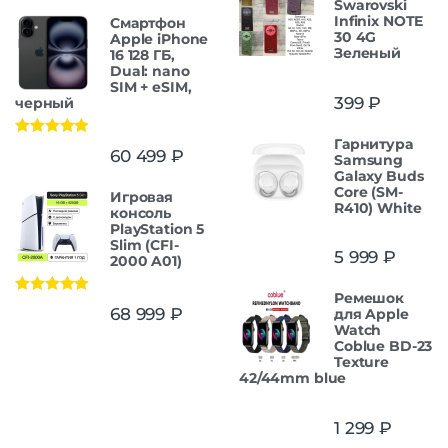
Swarovski
Infinix NOTE
Смартфон
30 4G
Apple iPhone
Зеленый
16 128 ГБ,
Dual: nano
SIM + eSIM,
399
₽
черный
Гарнитура
Оценка
5.00
60 499
₽
Samsung
из 5
Galaxy Buds
Core (SM-
Игровая
R410) White
консоль
PlayStation 5
Slim (CFI-
5 999
₽
2000 A01)
Ремешок
Оценка
5.00
68 999
₽
для Apple
из 5
Watch
Coblue BD-23
Texture
42/44mm blue
1 299
₽