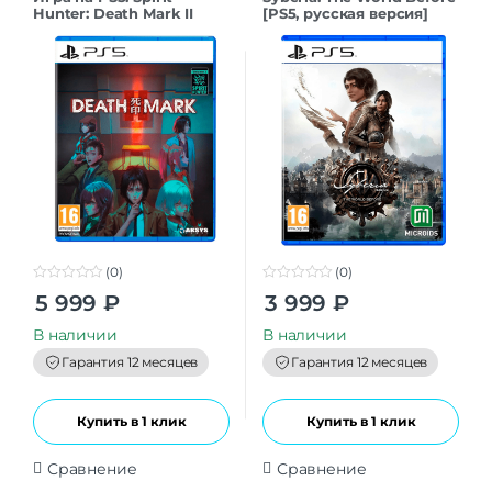
Hunter: Death Mark II
[PS5, русская версия]
[PS5, английская версия]
(0)
(0)
0
0
5 999
₽
3 999
₽
o
o
u
u
t
t
В наличии
В наличии
o
o
f
f
Гарантия 12 месяцев
Гарантия 12 месяцев
5
5
Купить в 1 клик
Купить в 1 клик
Сравнение
Сравнение