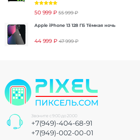
Оценка
5.00
50 999
₽
55 999
₽
из 5
Apple iPhone 13 128 ГБ Тёмная ночь
44 999
₽
47 999
₽
Звоните с 9:00 до 20:00
+7(949)-404-68-91
+7(949)-002-00-01