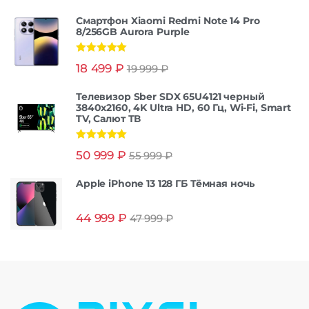
Смартфон Xiaomi Redmi Note 14 Pro
8/256GB Aurora Purple
Оценка
5.00
18 499
₽
19 999
₽
из 5
Телевизор Sber SDX 65U4121 черный
3840x2160, 4K Ultra HD, 60 Гц, Wi-Fi, Smart
TV, Салют ТВ
Оценка
5.00
50 999
₽
55 999
₽
из 5
Apple iPhone 13 128 ГБ Тёмная ночь
44 999
₽
47 999
₽