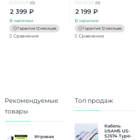
(0)
(0)
0
0
2 399
₽
2 199
₽
o
o
u
u
t
t
В наличии
В наличии
o
o
f
f
Гарантия 12 месяцев
Гарантия 12 месяцев
5
5
Сравнение
Сравнение
Рекомендуемые
Топ продаж
товары
Кабель
USAMS US-
SJ574 Type-
Игровая