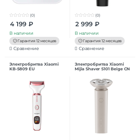
(0)
(0)
0
0
4 199
₽
2 999
₽
o
o
u
u
t
t
В наличии
В наличии
o
o
f
f
Гарантия 12 месяцев
Гарантия 12 месяцев
5
5
Сравнение
Сравнение
Электробритва Xiaomi
Электробритва Xiaomi
KB-5809 EU
Mijia Shaver S101 Beige CN