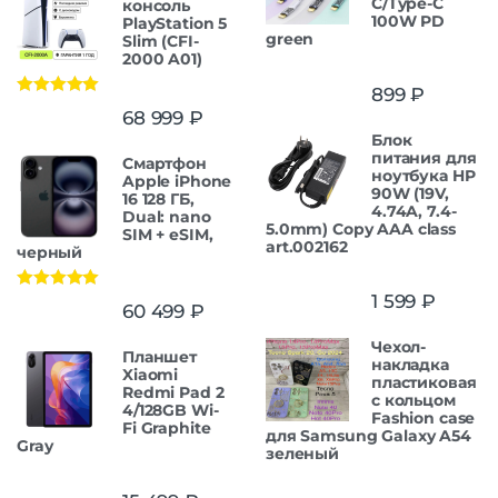
C/Type-C
консоль
100W PD
PlayStation 5
green
Slim (CFI-
2000 A01)
899
₽
Оценка
5.00
68 999
₽
из 5
Блок
питания для
Смартфон
ноутбука HP
Apple iPhone
90W (19V,
16 128 ГБ,
4.74A, 7.4-
Dual: nano
5.0mm) Copy AAA class
SIM + eSIM,
art.002162
черный
1 599
₽
Оценка
5.00
60 499
₽
из 5
Чехол-
Планшет
накладка
Xiaomi
пластиковая
Redmi Pad 2
с кольцом
4/128GB Wi-
Fashion case
Fi Graphite
для Samsung Galaxy A54
Gray
зеленый