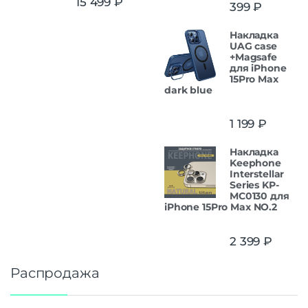
15 499
₽
399
₽
Накладка
UAG case
+Magsafe
для iPhone
15Pro Max
dark blue
1 199
₽
Накладка
Keephone
Interstellar
Series KP-
MC0130 для
iPhone 15Pro Max NO.2
2 399
₽
Распродажа