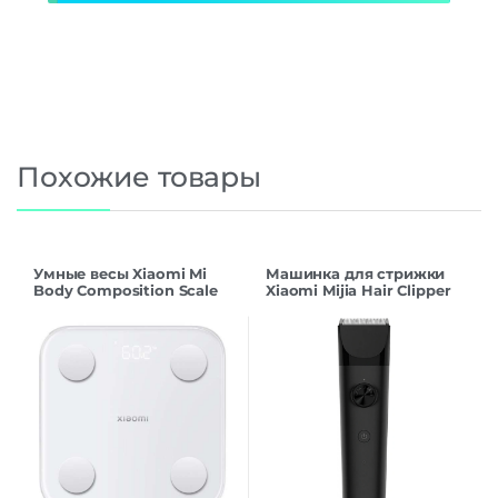
Похожие товары
Умные весы Xiaomi Mi
Машинка для стрижки
Body Composition Scale
Xiaomi Mijia Hair Clipper
S400 MJTZC01YM White
LFQ02KL CN
EU