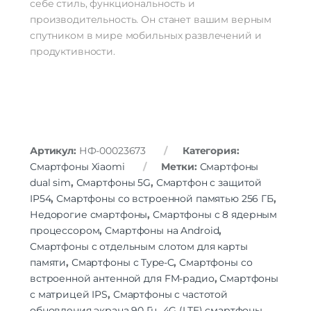
себе стиль, функциональность и
производительность. Он станет вашим верным
спутником в мире мобильных развлечений и
продуктивности.
Артикул:
НФ-00023673
Категория:
Смартфоны Xiaomi
Метки:
Смартфоны
dual sim
,
Смартфоны 5G
,
Смартфон с защитой
IP54
,
Смартфоны со встроенной памятью 256 ГБ
,
Недорогие смартфоны
,
Смартфоны с 8 ядерным
процессором
,
Смартфоны на Android
,
Смартфоны с отдельным слотом для карты
памяти
,
Смартфоны с Type-C
,
Смартфоны со
встроенной антенной для FM-радио
,
Смартфоны
с матрицей IPS
,
Смартфоны с частотой
обновления экрана 90 Гц
,
4G (LTE) смартфоны
,