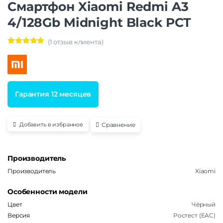
Смартфон Xiaomi Redmi A3
4/128Gb Midnight Black РСТ
(
1
отзыв клиента)
Рейтинг
1
5.00
из 5 на
основе
опроса
пользовател
я
Гарантия 12 месяцев
Сравнение
Добавить в избранное
Производитель
Производитель
Xiaomi
Особенности модели
Цвет
Чёрный
Версия
Ростест (EAC)