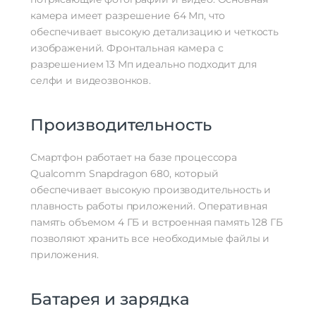
камера имеет разрешение 64 Мп, что
Беспроводные технологии
обеспечивает высокую детализацию и четкость
Bluetooth | Wi-Fi | GPS | инфракрасный
изображений. Фронтальная камера с
Беспроводные технологии
порт (IRDA)
разрешением 13 Мп идеально подходит для
Беспроводная зарядка
нет
селфи и видеозвонков.
Версия Bluetooth
5.4
NFC
есть
Производительность
Питание
Быстрая зарядка
есть
Смартфон работает на базе процессора
Qualcomm Snapdragon 680, который
Навигация
обеспечивает высокую производительность и
A-GPS | BeiDou | GALILEO | GPS |
плавность работы приложений. Оперативная
Навигация
ГЛОНАСС
память объемом 4 ГБ и встроенная память 128 ГБ
позволяют хранить все необходимые файлы и
Гарантия
приложения.
Гарантийный Срок
12 месяцев
Комплектация
Батарея и зарядка
Зарядное устройство | смартфон |