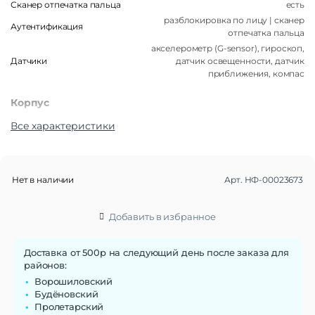
Сканер отпечатка пальца
есть
разблокировка по лицу | сканер
Аутентификация
отпечатка пальца
акселерометр (G-sensor), гироскоп,
Датчики
датчик освещенности, датчик
приближения, компас
Корпус
Материал корпуса
Пластик | Стекло
Все характеристики
Тип корпуса
Классический
Степень защиты IP
нет
Габариты
Нет в наличии
Арт.
НФ-00023673
Вес
193 г
Размеры (ШxВxТ)
76.3×168.3×8.3 мм
Добавить в избранное
Операционная система
Доставка от 500р на следующий день после заказа для
Операционная система
Android 14
районов:
Ворошиловский
Функции памяти
Будёновский
Пролетарский
Объем памяти
128 Гб