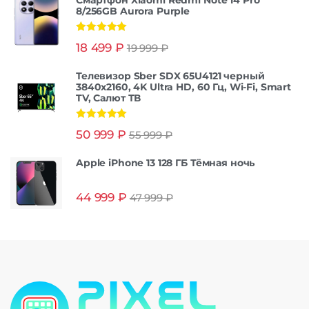
Смартфон Xiaomi Redmi Note 14 Pro
8/256GB Aurora Purple
Оценка
5.00
18 499
₽
19 999
₽
из 5
Телевизор Sber SDX 65U4121 черный
3840x2160, 4K Ultra HD, 60 Гц, Wi-Fi, Smart
TV, Салют ТВ
Оценка
5.00
50 999
₽
55 999
₽
из 5
Apple iPhone 13 128 ГБ Тёмная ночь
44 999
₽
47 999
₽