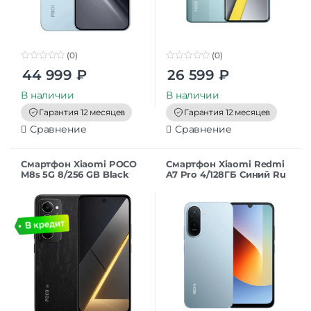
(0)
(0)
0
0
44 999
₽
26 599
₽
o
o
u
u
t
t
В наличии
В наличии
o
o
f
f
Гарантия 12 месяцев
Гарантия 12 месяцев
5
5
Сравнение
Сравнение
Смартфон Xiaomi POCO
Смартфон Xiaomi Redmi
M8s 5G 8/256 GB Black
A7 Pro 4/128ГБ Синий Ru
RU