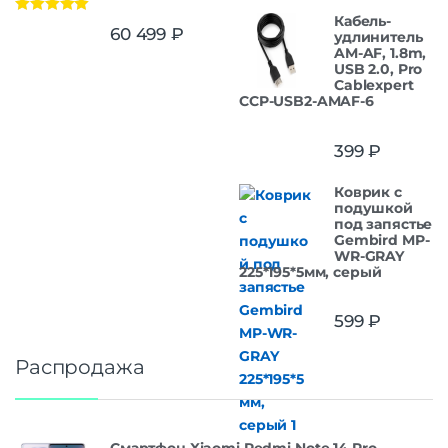
Кабель-
Оценка
5.00
60 499
₽
удлинитель
из 5
AM-AF, 1.8m,
USB 2.0, Pro
Cablexpert
CCP-USB2-AMAF-6
399
₽
Коврик с
подушкой
под запястье
Gembird MP-
WR-GRAY
225*195*5мм, серый
599
₽
Распродажа