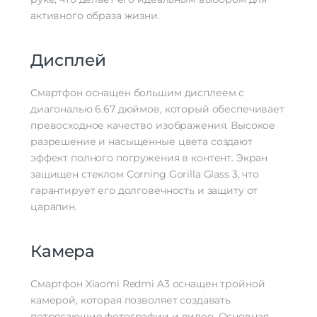
Характеристики процессора
4×2.2 ГГц Cortex-A53, 4×1.6 ГГц Cortex-
активного образа жизни.
A53
4 ядра Cortex-A53 по 2,2 ГГц и 4 ядра
Частота процессора
Cortex-A53 по 1,6 ГГц
Дисплей
Камера
Смартфон оснащен большим дисплеем с
Количество тыловых камер
2
диагональю 6.67 дюймов, который обеспечивает
Основная камера
8 МП
превосходное качество изображения. Высокое
Разрешение фронт. камеры
5 Мп
разрешение и насыщенные цвета создают
Макс. разрешение видео
1920×1080
эффект полного погружения в контент. Экран
Функции тыловой
автофокусировка, вспышка, камера с
защищен стеклом Corning Gorilla Glass 3, что
фотокамеры
AI, распознование лиц
гарантирует его долговечность и защиту от
Аккумулятор
царапин.
Аккумулятор
несъемный
Емкость аккумулятора
5000 мАч
Камера
Время работы
624 ч
Интерфейсы/разъемы
Смартфон Xiaomi Redmi A3 оснащен тройной
камерой, которая позволяет создавать
Тип разъема для зарядки
USB Type-C
Выход на наушники
mini jack 3.5 mm
потрясающие фотографии и видео. Основная