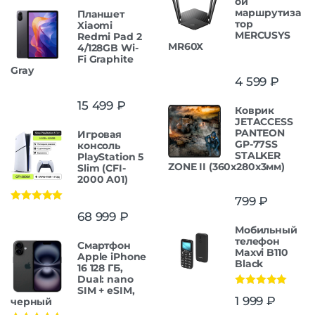
ой
маршрутиза
Планшет
тор
Xiaomi
MERCUSYS
Redmi Pad 2
MR60X
4/128GB Wi-
Fi Graphite
Gray
4 599
₽
15 499
₽
Коврик
JETACCESS
PANTEON
Игровая
GP-77SS
консоль
STALKER
PlayStation 5
ZONE II (360x280x3мм)
Slim (CFI-
2000 A01)
799
₽
Оценка
5.00
68 999
₽
из 5
Мобильный
телефон
Смартфон
Maxvi B110
Apple iPhone
Black
16 128 ГБ,
Dual: nano
SIM + eSIM,
Оценка
5.00
1 999
₽
черный
из 5