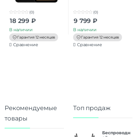
(0)
(0)
0
0
18 299
₽
9 799
₽
o
o
u
u
t
t
В наличии
В наличии
o
o
f
f
Гарантия 12 месяцев
Гарантия 12 месяцев
5
5
Сравнение
Сравнение
Рекомендуемые
Топ продаж
товары
Беспроводн