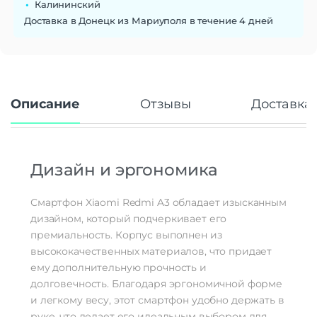
Калининский
Доставка в Донецк из Мариуполя в течение 4 дней
Дисплей
Диагональ экрана
6.71"
Разрешение экрана
720 x 1650
Тип матрицы экрана
IPS
Частота обновления экрана
90 Гц
Описание
Отзывы
Доставка 
Число пикселей на дюйм
268
(PPI)
Стандарт связи/интернет
Количество сим карт
Dual nano SIM
Дизайн и эргономика
Стандарт связи
2G | 3G | 4G LTE
Стандарт Wi-Fi
802.11 a/b/g/n/ac
Смартфон Xiaomi Redmi A3 обладает изысканным
дизайном, который подчеркивает его
Процессор
премиальность. Корпус выполнен из
Производитель процессора
MediaTek
высококачественных материалов, что придает
Процессор
MediaTek Helio G36
ему дополнительную прочность и
Количество ядер
8
долговечность. Благодаря эргономичной форме
процессора
и легкому весу, этот смартфон удобно держать в
количество ядер: 8 | частота: 2200 МГц
| видеопроцессор: PowerVR GE8320 |
руке, что делает его идеальным выбором для