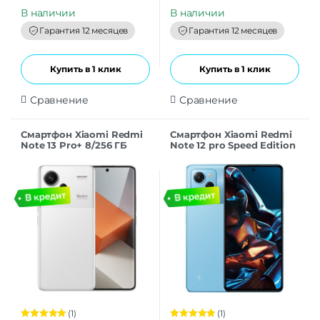
u
u
t
t
В наличии
В наличии
o
o
f
f
Гарантия 12 месяцев
Гарантия 12 месяцев
5
5
Купить в 1 клик
Купить в 1 клик
Сравнение
Сравнение
Смартфон Xiaomi Redmi
Смартфон Xiaomi Redmi
Note 13 Pro+ 8/256 ГБ
Note 12 pro Speed Edition
Global, Dual: nano SIM +
8/256 ГБ CN, синий
eSIM, moonlight white
(1)
(1)