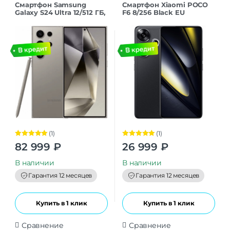
Смартфон Samsung
Смартфон Xiaomi POCO
Galaxy S24 Ultra 12/512 ГБ,
F6 8/256 Black EU
Dual: nano SIM + eSIM,
Titanium Gray
(1)
(1)
Оценка
5.00
Оценка
5.00
82 999
₽
26 999
₽
из 5
из 5
В наличии
В наличии
Гарантия 12 месяцев
Гарантия 12 месяцев
Купить в 1 клик
Купить в 1 клик
Сравнение
Сравнение