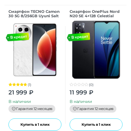
Смартфон TECNO Camon
Смартфон OnePlus Nord
30 5G 8/256GB Uyuni Salt
N20 SE 4+128 Celestial
White
Black
(1)
(0)
Оценка
5.00
0
21 999
₽
11 999
₽
из 5
o
u
t
В наличии
В наличии
o
f
Гарантия 12 месяцев
Гарантия 12 месяцев
5
Купить в 1 клик
Купить в 1 клик