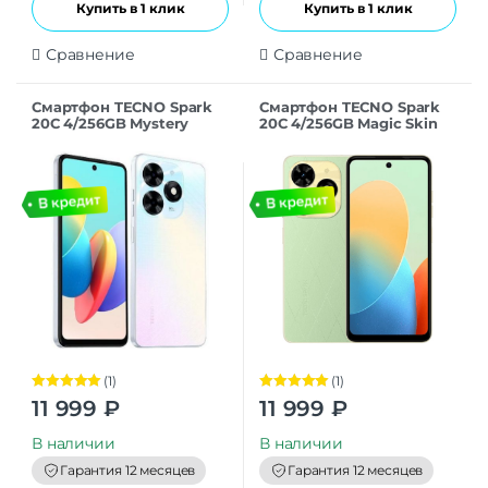
Купить в 1 клик
Купить в 1 клик
Сравнение
Сравнение
Смартфон TECNO Spark
Смартфон TECNO Spark
20C 4/256GB Mystery
20C 4/256GB Magic Skin
White
Green
(1)
(1)
Оценка
5.00
Оценка
5.00
11 999
₽
11 999
₽
из 5
из 5
В наличии
В наличии
Гарантия 12 месяцев
Гарантия 12 месяцев