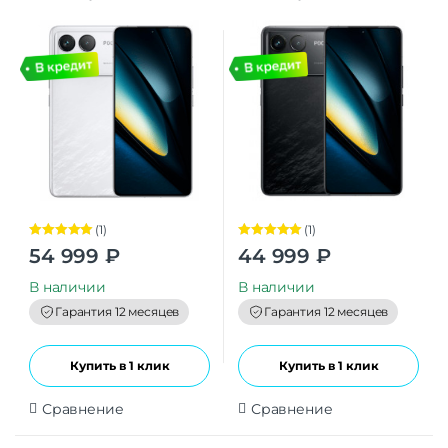
(1)
(1)
Оценка
5.00
Оценка
5.00
54 999
₽
44 999
₽
из 5
из 5
В наличии
В наличии
Гарантия 12 месяцев
Гарантия 12 месяцев
Купить в 1 клик
Купить в 1 клик
Сравнение
Сравнение