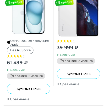
Оригинальная продукция
(1)
Apple
Оценка
5.00
39 999
₽
из 5
Без RuStore
В наличии
(1)
Гарантия 12 месяцев
Оценка
5.00
61 499
₽
из 5
В наличии
Купить в 1 клик
Гарантия 12 месяцев
Сравнение
Купить в 1 клик
Сравнение