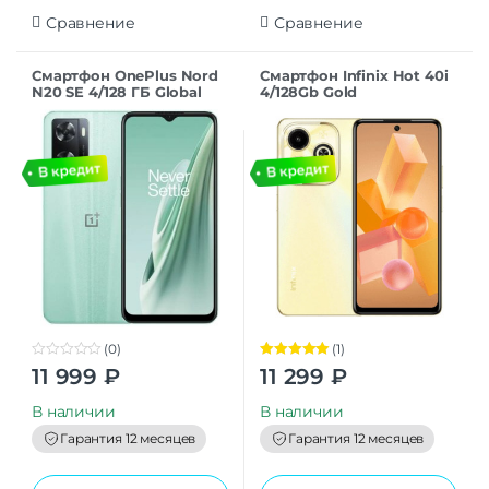
Сравнение
Сравнение
Смартфон OnePlus Nord
Смартфон Infinix Hot 40i
N20 SE 4/128 ГБ Global
4/128Gb Gold
для РФ, Dual nano SIM,
нефритовая волна
(0)
(1)
0
Оценка
5.00
11 999
₽
11 299
₽
o
из 5
u
t
В наличии
В наличии
o
f
Гарантия 12 месяцев
Гарантия 12 месяцев
5