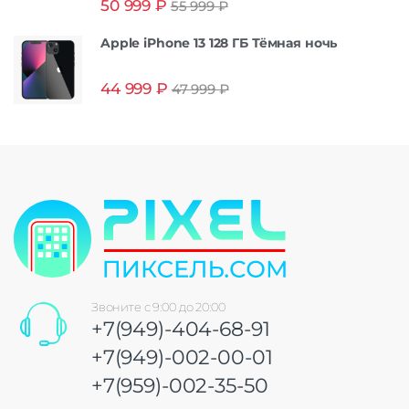
50 999
₽
55 999
₽
из 5
Apple iPhone 13 128 ГБ Тёмная ночь
44 999
₽
47 999
₽
Звоните с 9:00 до 20:00
+7(949)-404-68-91
+7(949)-002-00-01
+7(959)-002-35-50