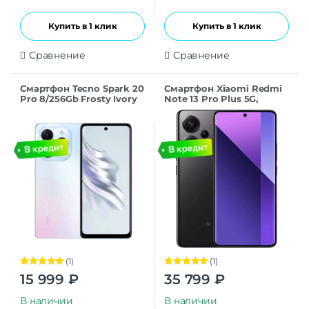
Купить в 1 клик
Купить в 1 клик
Сравнение
Сравнение
Смартфон Tecno Spark 20
Смартфон Xiaomi Redmi
Pro 8/256Gb Frosty Ivory
Note 13 Pro Plus 5G,
8/256Gb Global, Midnight
Black
(1)
(1)
Оценка
5.00
Оценка
5.00
15 999
₽
35 799
₽
из 5
из 5
В наличии
В наличии