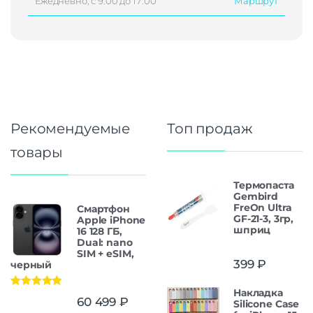
Ежедневно, с 9:00 до 17:00
Маршрут
Рекомендуемые
Топ продаж
товары
Термопаста
Gembird
FreOn Ultra
Смартфон
GF-21-3, 3гр,
Apple iPhone
шприц
16 128 ГБ,
Dual: nano
SIM + eSIM,
399
₽
черный
Накладка
Оценка
5.00
60 499
₽
Silicone Case
из 5