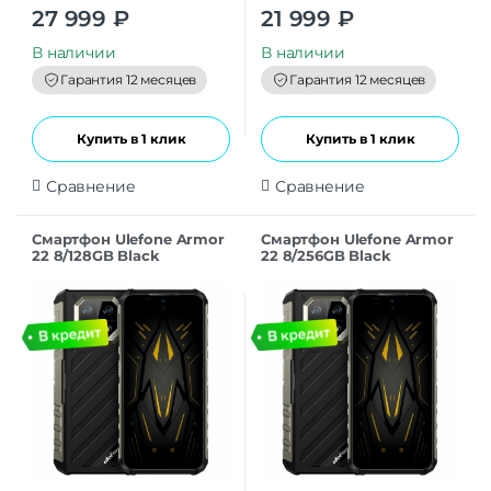
Оценка
5.00
Оценка
5.00
27 999
₽
21 999
₽
из 5
из 5
В наличии
В наличии
Гарантия 12 месяцев
Гарантия 12 месяцев
Купить в 1 клик
Купить в 1 клик
Сравнение
Сравнение
Смартфон Ulefone Armor
Смартфон Ulefone Armor
22 8/128GB Black
22 8/256GB Black