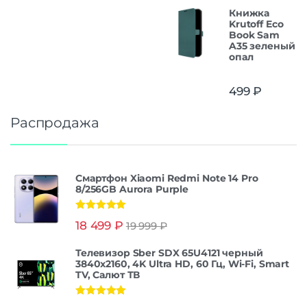
Книжка
Krutoff Eco
Book Sam
A35 зеленый
опал
499
₽
Распродажа
Смартфон Xiaomi Redmi Note 14 Pro
8/256GB Aurora Purple
Оценка
5.00
18 499
₽
19 999
₽
из 5
Телевизор Sber SDX 65U4121 черный
3840x2160, 4K Ultra HD, 60 Гц, Wi-Fi, Smart
TV, Салют ТВ
Оценка
5.00