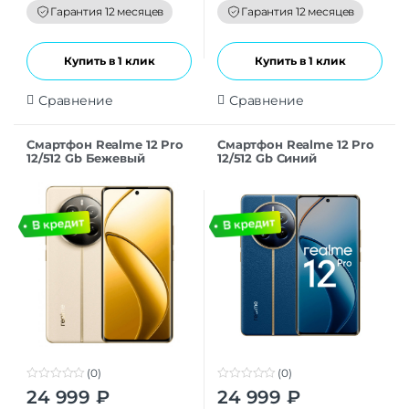
Гарантия 12 месяцев
Гарантия 12 месяцев
Купить в 1 клик
Купить в 1 клик
Сравнение
Сравнение
Смартфон Realme 12 Pro
Смартфон Realme 12 Pro
12/512 Gb Бежевый
12/512 Gb Синий
(0)
(0)
0
0
24 999
₽
24 999
₽
o
o