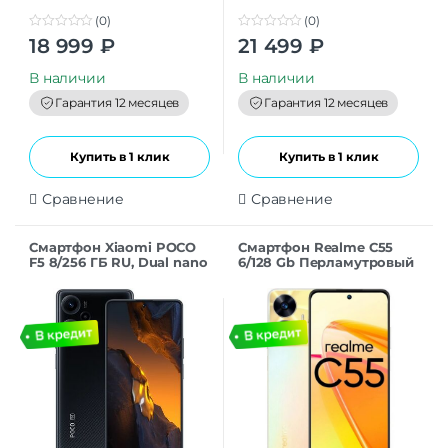
(0)
(0)
0
0
18 999
₽
21 499
₽
o
o
u
u
t
t
В наличии
В наличии
o
o
f
f
Гарантия 12 месяцев
Гарантия 12 месяцев
5
5
Купить в 1 клик
Купить в 1 клик
Сравнение
Сравнение
Смартфон Xiaomi POCO
Смартфон Realme C55
F5 8/256 ГБ RU, Dual nano
6/128 Gb Перламутровый
SIM, черный