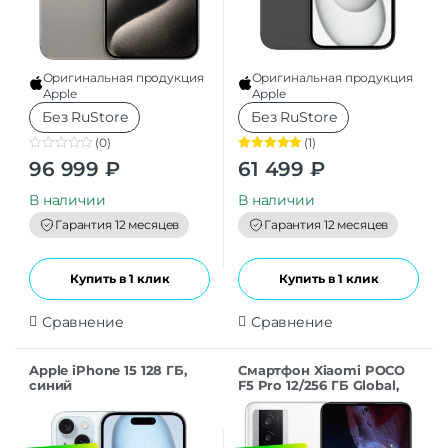
Оригинальная продукция
Оригинальная продукция
Apple
Apple
Без RuStore
Без RuStore
(0)
(1)
0
Оценка
5.00
96 999
₽
61 499
₽
o
из 5
u
t
В наличии
В наличии
o
f
Гарантия 12 месяцев
Гарантия 12 месяцев
5
Купить в 1 клик
Купить в 1 клик
Сравнение
Сравнение
Apple iPhone 15 128 ГБ,
Смартфон Xiaomi POCO
синий
F5 Pro 12/256 ГБ Global,
Dual nano SIM, белый