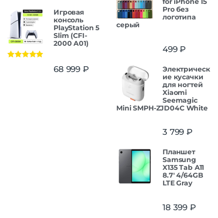
for iPhone 15
Pro без
Игровая
логотипа
консоль
серый
PlayStation 5
Slim (CFI-
2000 A01)
499
₽
Оценка
5.00
68 999
₽
Электрическ
из 5
ие кусачки
для ногтей
Xiaomi
Seemagic
Mini SMPH-ZJD04C White
3 799
₽
Планшет
Samsung
X135 Tab A11
8.7' 4/64GB
LTE Gray
18 399
₽