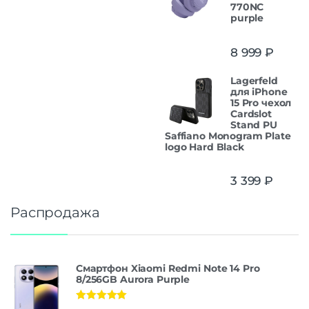
770NC
purple
8 999
₽
Lagerfeld
для iPhone
15 Pro чехол
Cardslot
Stand PU
Saffiano Monogram Plate
logo Hard Black
3 399
₽
Распродажа
Смартфон Xiaomi Redmi Note 14 Pro
8/256GB Aurora Purple