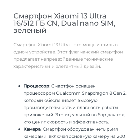
522
(PPI)
гибкий экран | изогнутый экран |
Смартфон Xiaomi 13 Ultra
Особенности экрана
сенсорный экран | устойчивое к
16/512 ГБ CN, Dual nano SIM,
царапинам стекло | цветной экран
зеленый
Стандарт связи/интернет
Количество сим карт
Dual nano SIM
Смартфон Xiaomi 13 Ultra – это мощь и стиль в
Стандарт связи
2G | 3G | 4G LTE | 5G
одном устройстве. Этот флагманский смартфон
Стандарт Wi-Fi
802.11ax
предлагает непревзойденные технические
Интернет
5G
характеристики и элегантный дизайн.
Процессор
Процессор
Qualcomm Snapdragon 8 Gen2
Процессор
: Смартфон оснащен
Количество ядер
процессором Qualcomm Snapdragon 8 Gen 2,
8
процессора
который обеспечивает высокую
количество ядер: 8 | видеопроцессор:
производительность и плавность работы
Adreno 740 | частота: 3.2 ГГц | 1×3.2 ГГц
Характеристики процессора
приложений. Это идеальный выбор для тех,
Cortex-X3, 2×2.8 ГГц Cortex-A715, 2×2.8
ГГц Cortex-A710, 3×2.0 ГГц Cortex-A510
кто ценит скорость и эффективность.
Камера
: Смартфон оборудован четырьмя
Камера
камерами, включая основную камеру на 200