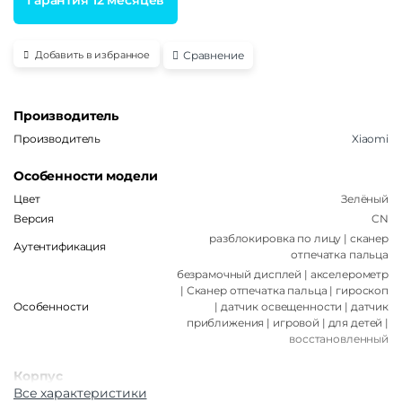
Сравнение
Добавить в избранное
Производитель
Производитель
Xiaomi
Особенности модели
Цвет
Зелёный
Версия
CN
разблокировка по лицу | сканер
Аутентификация
отпечатка пальца
безрамочный дисплей | акселерометр
| Сканер отпечатка пальца | гироскоп
Особенности
| датчик освещенности | датчик
приближения | игровой | для детей |
восстановленный
Корпус
Все характеристики
Материал корпуса
Стекло