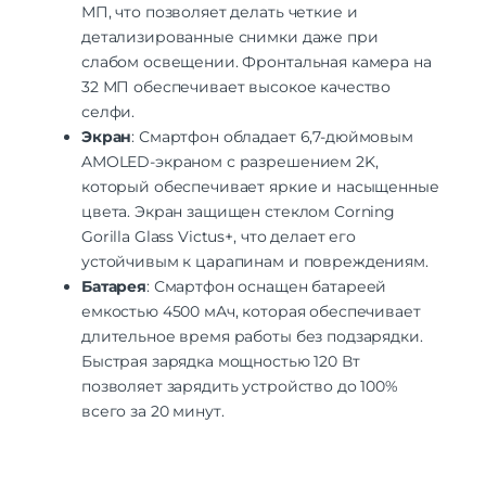
Количество тыловых камер
4
МП, что позволяет делать четкие и
Разрешение основной
детализированные снимки даже при
32 МП | 48 МП | 50 МП
камеры
слабом освещении. Фронтальная камера на
Видеосъемка (основн.
8K 24 к/с и 4K 60 к/с
32 МП обеспечивает высокое качество
камера)
селфи.
Макс. разрешение видео
8K
Экран
: Смартфон обладает 6,7-дюймовым
тыловая вспышка | тройная камера |
автофокусировка | широкоугольный
AMOLED-экраном с разрешением 2K,
Функции камеры
объектив | оптическая стабилизация |
который обеспечивает яркие и насыщенные
фронтальная вспышка
цвета. Экран защищен стеклом Corning
Особенности камеры
F2,2 | 5,0 MП
Gorilla Glass Victus+, что делает его
устойчивым к царапинам и повреждениям.
Аккумулятор
Батарея
: Смартфон оснащен батареей
Аккумулятор
несъемный
емкостью 4500 мАч, которая обеспечивает
Емкость аккумулятора
5000 мАч
длительное время работы без подзарядки.
Время заряда
1 ч 30 мин
Быстрая зарядка мощностью 120 Вт
позволяет зарядить устройство до 100%
Интерфейсы/разъемы
всего за 20 минут.
Тип разъема для зарядки
USB-C
Выход на наушники
mini jack 3.5 mm
Беспроводные технологии