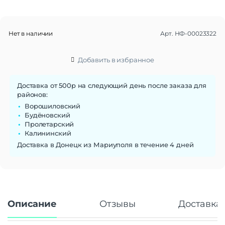
Тип корпуса
Классический
Класс IP
IP68
Нет в наличии
Арт.
НФ-00023322
Габариты
Вес
227 г
Добавить в избранное
Размеры (ШxВxТ)
74.6×163.18×9.06 мм
Операционная система
Доставка от 500р на следующий день после заказа для
районов:
Операционная система
Android 13
Ворошиловский
Будёновский
Функции памяти
Пролетарский
Объем памяти
512 Гб
Калининский
Слот для карты памяти
Есть
Доставка в Донецк из Мариуполя в течение 4 дней
Дисплей
Дисплей
AMOLED
Диагональ экрана
6.73"
Разрешение
3200×1440
Описание
Отзывы
Доставка 
Частота обновления экрана
120 Гц
Число пикселей на дюйм