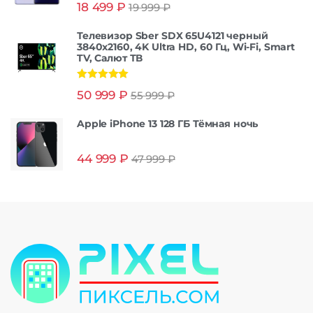
Оценка
5.00
18 499
₽
19 999
₽
из 5
Телевизор Sber SDX 65U4121 черный
3840x2160, 4K Ultra HD, 60 Гц, Wi-Fi, Smart
TV, Салют ТВ
Оценка
5.00
50 999
₽
55 999
₽
из 5
Apple iPhone 13 128 ГБ Тёмная ночь
44 999
₽
47 999
₽