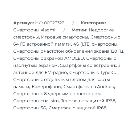
Bluetooth | Wi-Fi | GPS | инфракрасный
Беспроводные технологии
порт (IRDA)
Версия Bluetooth
5.2
Артикул:
НФ-00023322
Категория:
NFC
есть
Смартфоны Xiaomi
Метки:
Недорогие
смартфоны
,
Игровые смартфоны
,
Смартфоны с
Питание
64 ГБ встроенной памяти
,
4G (LTE) смартфоны
,
беспроводная зарядка | быстрая
Функции зарядки
Смартфоны с частотой обновления экрана 120 Гц
,
зарядка | реверсивная зарядка
Смартфоны с экраном AMOLED
,
Смартфоны с
Тип быстрой зарядки
Xiaomi HyperCharge
изогнутым экраном
,
Смартфоны со встроенной
Навигация
антенной для FM-радио
,
Смартфоны с Type-C
,
Смартфоны с отдельным слотом для карты
A-GPS | BeiDou | GALILEO | GPS | NavIC
Навигация
| QZSS | WPS | ГЛОНАСС
памяти
,
Камерофоны
,
Смартфоны на Android
,
Смартфоны с 8 ядерным процессором
,
Дополнительно
Смартфоны dual sim
,
Телефон с защитой IP68
,
Оперативная Память
16 Гб
Смартфоны 5G
,
Смартфон с защитой IP68