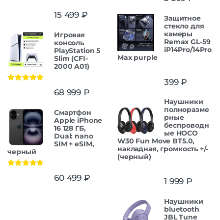
15 499
₽
Защитнoe
cтекло для
камеры
Игровая
Remax GL-59
консоль
iP14Pro/14Pro
PlayStation 5
Max purple
Slim (CFI-
2000 A01)
399
₽
Оценка
5.00
68 999
₽
из 5
Наушники
полноразме
Смартфон
рные
Apple iPhone
беспроводн
16 128 ГБ,
ые HOCO
Dual: nano
W30 Fun Move BT5.0,
SIM + eSIM,
накладная, громкость +/-
черный
(черный)
Оценка
5.00
60 499
₽
1 999
₽
из 5
Наушники
bluetooth
JBL Tune