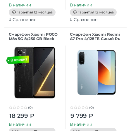
u
u
t
t
В наличии
В наличии
o
o
f
f
Гарантия 12 месяцев
Гарантия 12 месяцев
5
5
Сравнение
Сравнение
Смартфон Xiaomi POCO
Смартфон Xiaomi Redmi
M8s 5G 8/256 GB Black
A7 Pro 4/128ГБ Синий Ru
RU
(0)
(0)
0
0
18 299
₽
9 799
₽
o
o
u
u
t
t
В наличии
В наличии
o
o
f
f