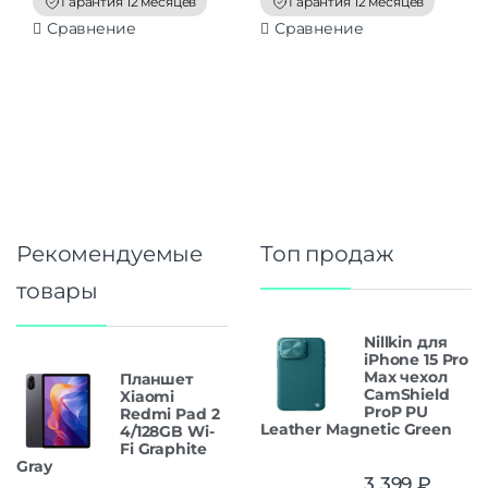
Гарантия 12 месяцев
Гарантия 12 месяцев
5
5
Сравнение
Сравнение
Рекомендуемые
Топ продаж
товары
Nillkin для
iPhone 15 Pro
Max чехол
Планшет
CamShield
Xiaomi
ProP PU
Redmi Pad 2
Leather Magnetic Green
4/128GB Wi-
Fi Graphite
Gray
3 399
₽