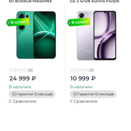
50 8/256GB Malachite
Go 3 4/128 Aurora Purple
Green
(0)
(0)
0
0
24 999
₽
10 999
₽
o
o
u
u
t
t
В наличии
В наличии
o
o
f
f
Гарантия 12 месяцев
Гарантия 12 месяцев
5
5
Сравнение
Сравнение