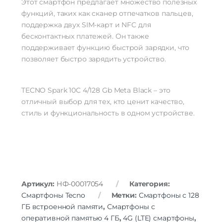
Этот смартфон предлагает множество полезных
Выход на наушники
mini jack 3.5 mm
функций, таких как сканер отпечатков пальцев,
поддержка двух SIM-карт и NFC для
Беспроводные технологии
бесконтактных платежей. Он также
Беспроводные технологии
Bluetooth | Wi-Fi
поддерживает функцию быстрой зарядки, что
Версия Bluetooth
5
позволяет быстро зарядить устройство.
NFC
есть
Питание
TECNO Spark 10C 4/128 Gb Meta Black – это
быстрая зарядка | Зарядка внешних
отличный выбор для тех, кто ценит качество,
Функции зарядки
устройств
стиль и функциональность в одном устройстве.
Навигация
A-GPS | BeiDou | GALILEO | GPS |
Навигация
ГЛОНАСС
Комплектация
Комплект поставки
смартфон | кабель | блок для зарядки
Артикул:
НФ-00017054
Категория:
Смартфоны Tecno
Метки:
Смартфоны с 128
Дополнительно
ГБ встроенной памяти
,
Смартфоны с
Оперативная Память
4 Гб
оперативной памятью 4 ГБ
,
4G (LTE) смартфоны
,