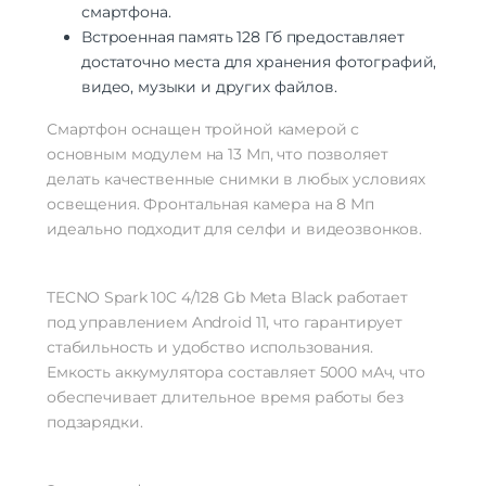
смартфона.
Камера
Встроенная память 128 Гб предоставляет
Количество тыловых камер
2
достаточно места для хранения фотографий,
Разрешение основной
0.8 МП | 16 МП
видео, музыки и других файлов.
камеры
Видеосъемка (основн.
30 к/с
Смартфон оснащен тройной камерой с
камера)
основным модулем на 13 Мп, что позволяет
Время работы с видео
25 ч
делать качественные снимки в любых условиях
Макс. разрешение видео
1920×1080
двойная камера | тыловая вспышка |
освещения. Фронтальная камера на 8 Мп
Функции камеры
автофокусировка | двойная вспышка |
идеально подходит для селфи и видеозвонков.
фронтальная вспышка
Особенности камеры
0,08 Мп | апертура 1,8
TECNO Spark 10C 4/128 Gb Meta Black работает
Аккумулятор
под управлением Android 11, что гарантирует
Аккумулятор
несъемный
стабильность и удобство использования.
Емкость аккумулятора
5000 мАч
Емкость аккумулятора составляет 5000 мАч, что
Время заряда
1 ч 30 мин
обеспечивает длительное время работы без
Время работы
984 ч
подзарядки.
Интерфейсы/разъемы
Тип разъема для зарядки
USB-C