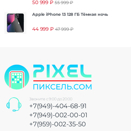
50 999
₽
55 999
₽
из 5
Apple iPhone 13 128 ГБ Тёмная ночь
44 999
₽
47 999
₽
Звоните с 9:00 до 20:00
+7(949)-404-68-91
+7(949)-002-00-01
+7(959)-002-35-50