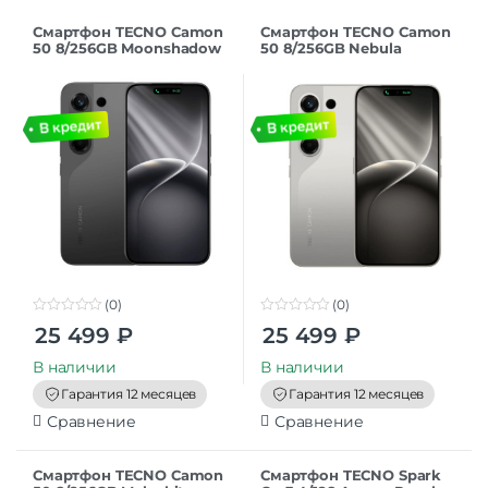
Смартфон TECNO Camon
Смартфон TECNO Camon
50 8/256GB Moonshadow
50 8/256GB Nebula
Black
Titanium
(0)
(0)
0
0
25 499
₽
25 499
₽
o
o
u
u
t
t
В наличии
В наличии
o
o
f
f
Гарантия 12 месяцев
Гарантия 12 месяцев
5
5
Сравнение
Сравнение
Смартфон TECNO Camon
Смартфон TECNO Spark