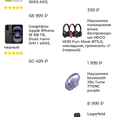
2000 A01)
399
₽
Оценка
5.00
68 999
₽
из 5
Наушники
полноразме
Смартфон
рные
Apple iPhone
беспроводн
16 128 ГБ,
ые HOCO
Dual: nano
W30 Fun Move BT5.0,
SIM + eSIM,
накладная, громкость +/-
черный
(черный)
Оценка
5.00
60 499
₽
1 999
₽
из 5
Наушники
bluetooth
JBL Tune
770NC
purple
8 999
₽
Lagerfeld