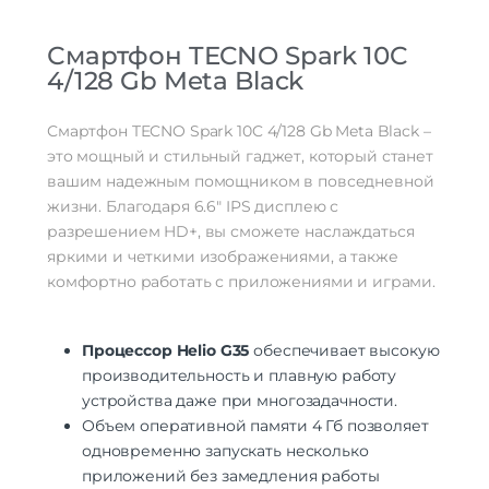
Разрешение
1612×720
Частота обновления экрана
90 Гц
Смартфон TECNO Spark 10C
Число пикселей на дюйм
4/128 Gb Meta Black
267
(PPI)
Multitouch | сенсорный экран |
Особенности экрана
Смартфон TECNO Spark 10C 4/128 Gb Meta Black –
цветной экран
это мощный и стильный гаджет, который станет
Стандарт связи/интернет
вашим надежным помощником в повседневной
жизни. Благодаря 6.6″ IPS дисплею с
Количество сим карт
Dual nano SIM
разрешением HD+, вы сможете наслаждаться
Стандарт связи
2G | 3G | 4G LTE
Стандарт Wi-Fi
яркими и четкими изображениями, а также
802.11ac
Интернет
4G
комфортно работать с приложениями и играми.
Процессор
Процессор Helio G35
обеспечивает высокую
Процессор
Unisoc Tiger T606
производительность и плавную работу
Количество ядер
8
процессора
устройства даже при многозадачности.
количество ядер: 8 | частота: 1600 МГц
Объем оперативной памяти 4 Гб позволяет
Характеристики процессора
| видеопроцессор: Mali-G57 | 2x Cortex-
одновременно запускать несколько
A75 1.6 ГГц, 6x Cortex-A55 1.6 ГГц
приложений без замедления работы