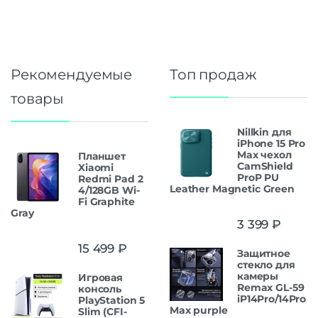
Рекомендуемые
Топ продаж
товары
Nillkin для
iPhone 15 Pro
Max чехол
Планшет
CamShield
Xiaomi
ProP PU
Redmi Pad 2
Leather Magnetic Green
4/128GB Wi-
Fi Graphite
Gray
3 399
₽
15 499
₽
Защитнoe
cтекло для
камеры
Игровая
Remax GL-59
консоль
iP14Pro/14Pro
PlayStation 5
Max purple
Slim (CFI-