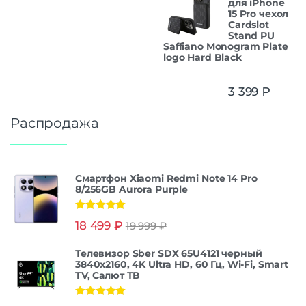
для iPhone
15 Pro чехол
Cardslot
Stand PU
Saffiano Monogram Plate
logo Hard Black
3 399
₽
Распродажа
Смартфон Xiaomi Redmi Note 14 Pro
8/256GB Aurora Purple
Оценка
5.00
18 499
₽
19 999
₽
из 5
Телевизор Sber SDX 65U4121 черный
3840x2160, 4K Ultra HD, 60 Гц, Wi-Fi, Smart
TV, Салют ТВ
Оценка
5.00