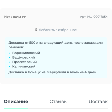
| фонарик | FM-радио
Корпус
Нет в наличии
Арт.
НФ-00017054
Материал корпуса
Пластик
Тип корпуса
Классический
Класс IP
IPX5
Добавить в избранное
Габариты
Доставка от 500р на следующий день после заказа для
Вес
192 г
районов:
Размеры (ШxВxТ)
75.49×163.84×8.5 мм
Ворошиловский
Будёновский
Операционная система
Пролетарский
Калининский
Операционная система
Android 12
Доставка в Донецк из Мариуполя в течение 4 дней
Функции памяти
Объем памяти
128 Гб
Слот для карты памяти
Есть
Дисплей
Описание
Отзывы
Доставка 
Дисплей
IPS
Диагональ экрана
6.6"