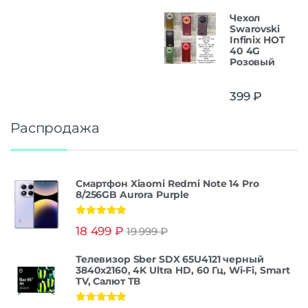
Чехол
Swarovski
Infinix HOT
40 4G
Розовый
399
₽
Распродажа
Смартфон Xiaomi Redmi Note 14 Pro
8/256GB Aurora Purple
Оценка
5.00
18 499
₽
19 999
₽
из 5
Телевизор Sber SDX 65U4121 черный
3840x2160, 4K Ultra HD, 60 Гц, Wi-Fi, Smart
TV, Салют ТВ