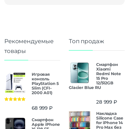
Рекомендуемые
Топ продаж
товары
Смартфон
Xiaomi
Redmi Note
Игровая
15 Pro
консоль
12/512GB
PlayStation 5
Glacier Blue RU
Slim (CFI-
2000 A01)
28 999
₽
Оценка
5.00
68 999
₽
из 5
Накладка
Silicone Case
Смартфон
for iPhone 14
Apple iPhone
Pro Max без
16 128 ГБ,