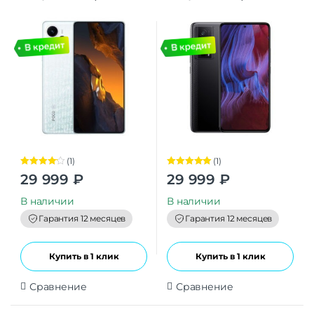
nano SIM, белый
nano SIM, черный
(1)
(1)
Оценка
Оценка
5.00
29 999
₽
29 999
₽
4.00
из 5
из 5
В наличии
В наличии
Гарантия 12 месяцев
Гарантия 12 месяцев
Купить в 1 клик
Купить в 1 клик
Сравнение
Сравнение