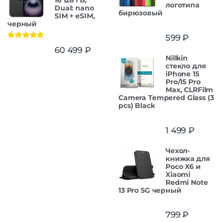
логотипа
Dual: nano
бирюзовый
SIM + eSIM,
черный
599
₽
Оценка
5.00
60 499
₽
из 5
Nillkin
стекло для
iPhone 15
Pro/15 Pro
Max, CLRFilm
Camera Tempered Glass (3
pcs) Black
1 499
₽
Чехол-
книжка для
Poco X6 и
Xiaomi
Redmi Note
13 Pro 5G черный
799
₽