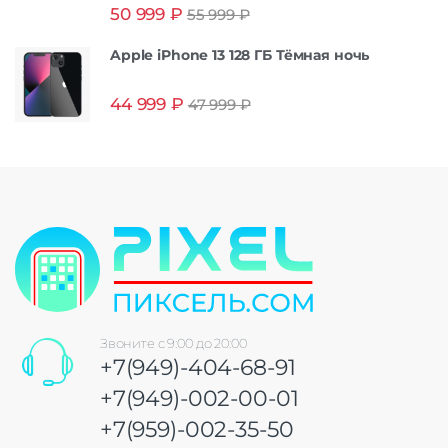
Оценка
5.00
50 999
₽
55 999
₽
из 5
Apple iPhone 13 128 ГБ Тёмная ночь
44 999
₽
47 999
₽
Звоните с 9:00 до 20:00
+7(949)-404-68-91
+7(949)-002-00-01
+7(959)-002-35-50