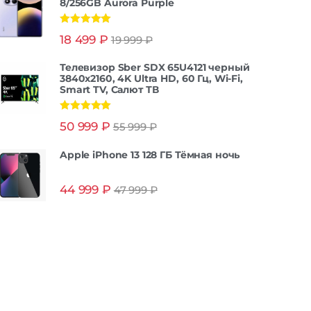
 2.0
8/256GB Aurora Purple
Оценка
5.00
18 499
₽
19 999
₽
из 5
Dou |
ZSS |
Телевизор Sber SDX 65U4121 черный
АСС
3840x2160, 4K Ultra HD, 60 Гц, Wi-Fi,
Smart TV, Салют ТВ
во |
Оценка
5.00
50 999
₽
55 999
₽
из 5
-C |
ол |
Apple iPhone 13 128 ГБ Тёмная ночь
епка
арты
44 999
₽
47 999
₽
16 Гб