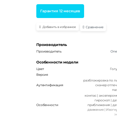
Гарантия 12 месяцев
Сравнение
Добавить в избранное
Производитель
Производитель
One
Особенности модели
Цвет
Гол
Версия
разблокировка по ли
Аутентификация
сканер отпеч
па
компас | акселероме
гироскоп | да
Особенности
приближения | да
движения | Изогн
э