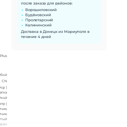
после заказа для районов:
Ворошиловский
Будёновский
Пролетарский
Калининский
Доставка в Донецк из Мариуполя в
течение 4 дней
Plus
убой
CN
цу |
атка
льца
тр |
тчик
тчик
утый
кран