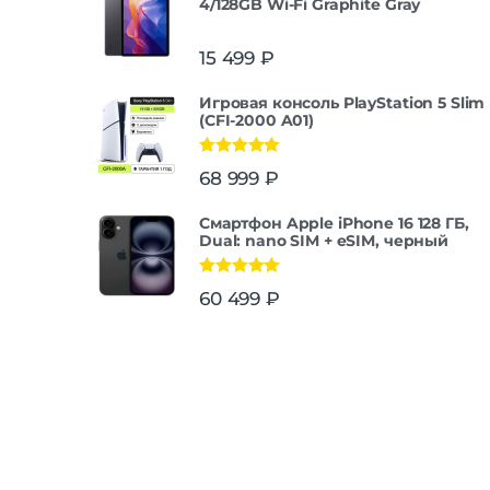
4/128GB Wi-Fi Graphite Gray
15 499
₽
Игровая консоль PlayStation 5 Slim
(CFI-2000 A01)
Оценка
5.00
68 999
₽
из 5
Смартфон Apple iPhone 16 128 ГБ,
Dual: nano SIM + eSIM, черный
Оценка
5.00
60 499
₽
из 5