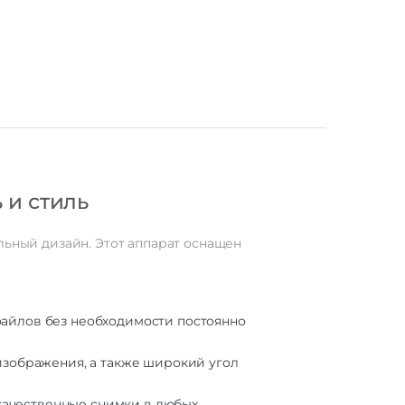
екло
ский
IPX4
04 г
.7 мм
 и стиль
id 13
льный дизайн. Этот аппарат оснащен
56 Гб
Нет
файлов без необходимости постоянно
зображения, а также широкий угол
LED
6.74"
качественные снимки в любых