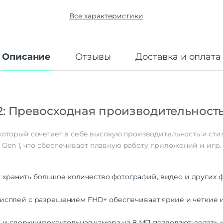
Корпус
Все характеристики
Материал корпуса
Ст
Тип корпуса
Классиче
Класс IP
Описание
Отзывы
Доставка и оплата
Габариты
Вес
2
Размеры (ШxВxТ)
74.3×163.4×8
2: Превосходная производительность
Операционная система
Операционная система
Andro
 который сочетает в себе высокую производительность и сти
en 1, что обеспечивает плавную работу приложений и игр.
Функции памяти
Объем памяти
2
Слот для карты памяти
т хранить большое количество фотографий, видео и других 
Дисплей
сплей с разрешением FHD+ обеспечивает яркие и четкие и
Дисплей
AMO
Диагональ экрана
 и сверхширокоугольная камера на 8 МП позволяют делать 