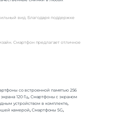
1240
20 Гц
стильный вид. Благодаря поддержке
451
ан |
кран
дизайн. Смартфон предлагает отличное
 SIM
 | 5G
2.11n
5G
agon
артфоны со встроенной памятью 256
Gen 1
экрана 120 Гц
,
Смартфоны с экраном
ядным устройством в комплекте
,
8
ошей камерой
,
Смартфоны 5G
,
: 8 |
сор:
тота:
9 ГГц