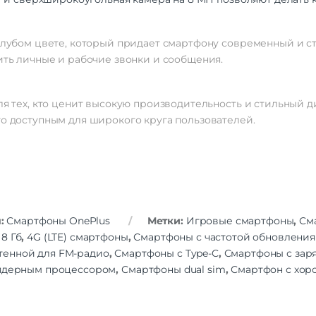
Разрешение
2772×
Частота обновления экрана
1
Число пикселей на дюйм
голубом цвете, который придает смартфону современный и 
(PPI)
лить личные и рабочие звонки и сообщения.
сенсорный экр
Особенности экрана
цветной э
для тех, кто ценит высокую производительность и стильный 
Стандарт связи/интернет
го доступным для широкого круга пользователей.
Количество сим карт
Dual nano
Стандарт связи
2G | 3G | 4G LTE
Стандарт Wi-Fi
80
Интернет
Процессор
Qualcomm Snapdr
я:
Смартфоны OnePlus
Метки:
Игровые смартфоны
,
См
Процессор
8+ 
8 Гб
,
4G (LTE) смартфоны
,
Смартфоны с частотой обновления 
Количество ядер
тенной для FM-радио
,
Смартфоны с Type-C
,
Смартфоны с зар
процессора
 ядерным процессором
,
Смартфоны dual sim
,
Смартфон с хор
количество ядер
видеопроцес
Adreno 730 | час
Характеристики процессора
3190 МГц | 1×3.1