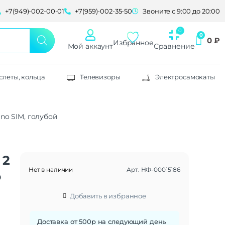
+7(949)-002-00-01
+7(959)-002-35-50
Звоните с 9:00 до 20:00
0
₽
Избранное
Мой аккаунт
Сравнение
слеты, кольца
Телевизоры
Электросамокаты
ano SIM, голубой
 2
Нет в наличии
Арт.
НФ-00015186
o
Добавить в избранное
Доставка от 500р на следующий день