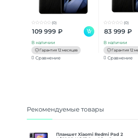
(0)
(0)
0
0
109 999
₽
83 999
₽
o
o
u
u
t
t
В наличии
В наличии
o
o
f
f
Гарантия 12 месяцев
Гарантия 12 м
5
5
Сравнение
Сравнение
Рекомендуемые товары
Планшет Xiaomi Redmi Pad 2