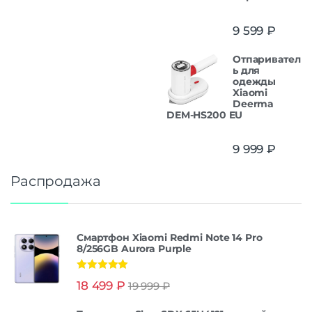
9 599
₽
Отпаривател
ь для
одежды
Xiaomi
Deerma
DEM-HS200 EU
9 999
₽
Распродажа
Смартфон Xiaomi Redmi Note 14 Pro
8/256GB Aurora Purple
Оценка
5.00
18 499
₽
19 999
₽
из 5