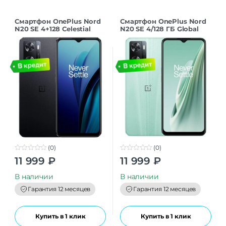
Смартфон OnePlus Nord
Смартфон OnePlus Nord
N20 SE 4+128 Celestial
N20 SE 4/128 ГБ Global
Black
для РФ, Dual nano SIM,
нефритовая волна
(0)
(0)
0
0
11 999
₽
11 999
₽
o
o
u
u
t
t
В наличии
В наличии
o
o
f
f
Гарантия 12 месяцев
Гарантия 12 месяцев
5
5
Купить в 1 клик
Купить в 1 клик