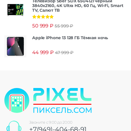
Телевизор Sber SDX 65U4121 черный
3840x2160, 4K Ultra HD, 60 Гц, Wi-Fi, Smart
TV, Салют ТВ
Оценка
5.00
50 999
₽
55 999
₽
из 5
Apple iPhone 13 128 ГБ Тёмная ночь
44 999
₽
47 999
₽
Звоните с 9:00 до 20:00
+7(949)-404-68-91