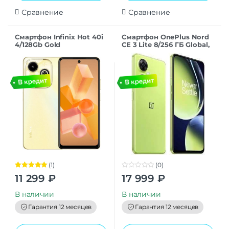
Сравнение
Сравнение
Смартфон Infinix Hot 40i
Смартфон OnePlus Nord
4/128Gb Gold
CE 3 Lite 8/256 ГБ Global,
Dual nano SIM, зеленый
(1)
(0)
Оценка
5.00
0
11 299
₽
17 999
₽
из 5
o
u
t
В наличии
В наличии
o
f
Гарантия 12 месяцев
Гарантия 12 месяцев
5