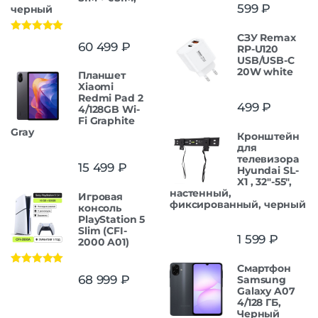
599
₽
черный
СЗУ Remax
Оценка
5.00
60 499
₽
RP-U120
из 5
USB/USB-C
20W white
Планшет
Xiaomi
Redmi Pad 2
499
₽
4/128GB Wi-
Fi Graphite
Gray
Кронштейн
для
телевизора
15 499
₽
Hyundai SL-
X1 , 32"-55",
настенный,
Игровая
фиксированный, черный
консоль
PlayStation 5
Slim (CFI-
1 599
₽
2000 A01)
Смартфон
Оценка
5.00
68 999
₽
Samsung
из 5
Galaxy A07
4/128 ГБ,
Черный