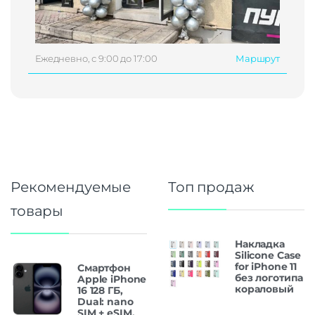
Ежедневно, с 9:00 до 17:00
Маршрут
Рекомендуемые
Топ продаж
товары
Накладка
Silicone Case
for iPhone 11
Смартфон
без логотипа
Apple iPhone
кораловый
16 128 ГБ,
Dual: nano
SIM + eSIM,