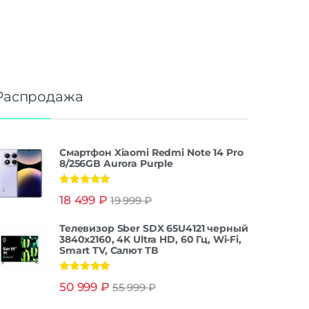
 G99
8
ali-
ство
 2200
МГц
Распродажа
3
Смартфон Xiaomi Redmi Note 14 Pro
4 МП
8/256GB Aurora Purple
0 к/с
Оценка
5.00
18 499
₽
19 999
₽
12 ч
из 5
1080
Телевизор Sber SDX 65U4121 черный
ра |
3840x2160, 4K Ultra HD, 60 Гц, Wi-Fi,
ка |
Smart TV, Салют ТВ
ра |
ка |
Оценка
5.00
ская
50 999
₽
55 999
₽
из 5
ежим
ия |