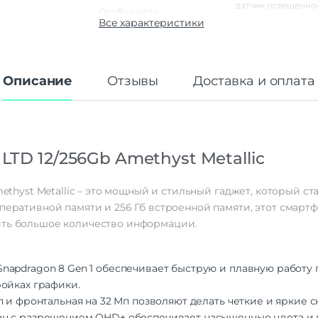
датчик освещеннос
Особенности
датчик приближен
Все характеристики
шагом
ударопрочный корп
встроенный теплов
| датчик темпера
Описание
Отзывы
Доставка и оплата
Корпус
Материал корпуса
Пла
Тип корпуса
Классиче
 LTD 12/256Gb Amethyst Metallic
Класс IP
IP67 |
Габариты
Amethyst Metallic – это мощный и стильный гаджет, который
оперативной памяти и 256 Гб встроенной памяти, этот смар
Вес
ить большое количество информации.
Размеры (ШxВxТ)
81.8×176.4×15
Операционная система
napdragon 8 Gen 1 обеспечивает быструю и плавную работу
Операционная система
Andro
ойках графики.
 и фронтальная на 32 Мп позволяют делать четкие и яркие 
Функции памяти
 с разрешением QHD+ обеспечивает насыщенные цвета и вы