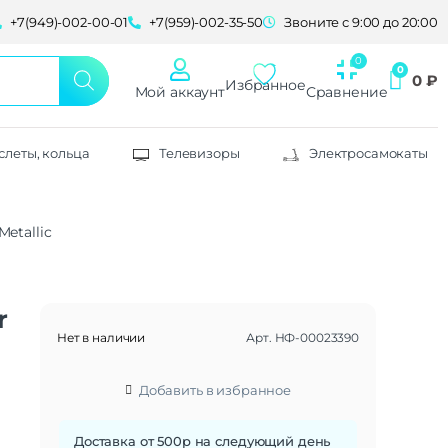
+7(949)-002-00-01
+7(959)-002-35-50
Звоните с 9:00 до 20:00
0
₽
Избранное
Мой аккаунт
Сравнение
слеты, кольца
Телевизоры
Электросамокаты
Metallic
r
Нет в наличии
Арт.
НФ-00023390
Добавить в избранное
Доставка от 500р на следующий день