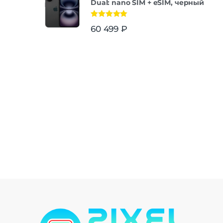
Dual: nano SIM + eSIM, черный
Оценка
5.00
60 499
₽
из 5