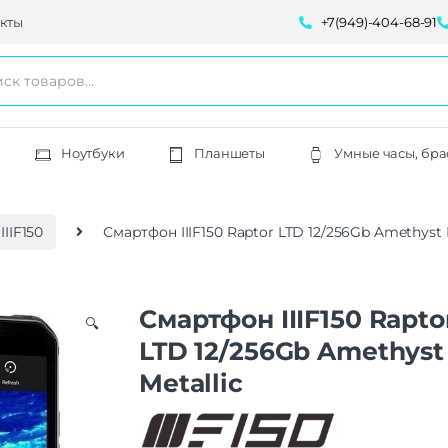
кты
+7(949)-404-68-91
Ноутбуки
Планшеты
Умные часы, бра
IIF150
Смартфон IIIF150 Raptor LTD 12/256Gb Amethyst 
Смартфон IIIF150 Rapto
🔍
LTD 12/256Gb Amethyst
Metallic