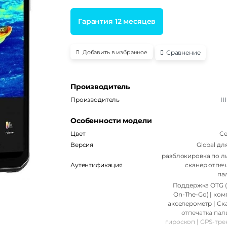
Гарантия 12 месяцев
Сравнение
Добавить в избранное
Производитель
Производитель
II
Особенности модели
Цвет
С
Версия
Global дл
разблокировка по ли
Аутентификация
сканер отпеч
па
Поддержка OTG 
On-The-Go) | ком
акселерометр | Ск
отпечатка паль
гироскоп | GPS-трек