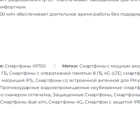
Объем памяти
2
комфортным.
Слот для карты памяти
0 мАч обеспечивает длительное время работы без подзаряд
Дисплей
Дисплей
Диагональ экрана
Разрешение
2460×
Частота обновления экрана
1
Число пикселей на дюйм
(PPI)
я:
Смартфоны IIIF150
Метки:
Смартфоны с мощным акк
сенсорный экр
 ГБ
,
Смартфоны с оперативной памятью 8 Гб
,
4G (LTE) смарт
Особенности экрана
устойчивое к царап
стекло | цветной э
 матрицей IPS
,
Смартфоны со встроенной антенной для FM-
Противоударные водонепроницаемые неубиваемые смарт
Стандарт связи/интернет
о сканером отпечатка
,
Защищенные Смартфоны
,
Смартфоны 
Количество сим карт
Dual nano
,
Смартфоны dual sim
,
Смартфоны 4G
,
Смартфон с защитой IP
Стандарт связи
2G | 3G | 4
Стандарт Wi-Fi
80
Интернет
Процессор