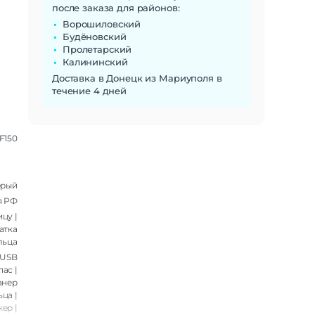
после заказа для районов:
Ворошиловский
Будёновский
Пролетарский
Калининский
Доставка в Донецк из Мариуполя в
течение 4 дней
IF150
ерый
я РФ
цу |
атка
льца
(USB
пас |
анер
ца |
ер |