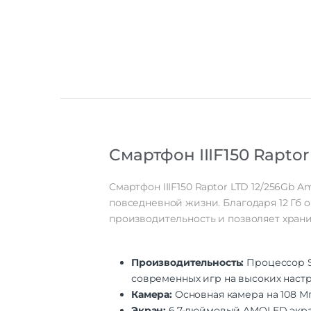
Смартфон IIIF150 Raptor
Смартфон IIIF150 Raptor LTD 12/256Gb 
повседневной жизни. Благодаря 12 Гб 
производительность и позволяет хран
Производительность:
Процессор S
современных игр на высоких настр
Камера:
Основная камера на 108 Мп
Экран:
6,7-дюймовый AMOLED экран