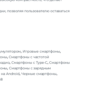
56 Гб
Есть
ки, позволяя пользователю оставаться
IPS
6.8"
1080
20 Гц
395
умулятором
,
Игровые смартфоны
,
ан |
фоны
,
Смартфоны с частотой
инам
кран
радио
,
Смартфоны с Type-C
,
Смартфоны
фоны
,
Смартфоны с зарядным
на Android
,
Черные смартфоны
,
 SIM
68
G LTE
2.11n
4G