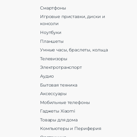
NFC
Смартфоны
Питание
Игровые приставки, диски и
Функции зарядки
быстрая зар
консоли
Ноутбуки
Навигация
Планшеты
A-GPS | Bei
Навигация
GALILEO | G
Умные часы, браслеты, кольца
ГЛОН
Телевизоры
Комплектация
Электротранспорт
сетевое заря
Аудио
устройство для быс
заряд
Бытовая техника
Комплект поставки
Соединительный ка
Аксессуары
Type-C | • Смартфон 
Раптор | 
Мобильные телефоны
Гаджеты Xiaomi
Дополнительно
Товары для дома
Оперативная Память
Компьютеры и Периферия