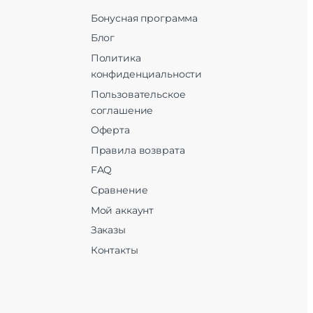
есть
Бонусная программа
Блог
ядка
Политика
конфиденциальности
Пользовательское
Dou |
PS |
соглашение
АСС
Оферта
Правила возврата
дное
FAQ
трой
Сравнение
ки |
бель
Мой аккаунт
Ф150
Заказы
Спец
Контакты
12 Гб