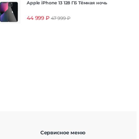
Apple iPhone 13 128 ГБ Тёмная ночь
изор
чного
,88 |
44 999
₽
47 999
₽
ор |
92 |
х от
тота
| 6P
64 Мп
мный
 мАч
40 ч
SB-C
| GPS
Сервисное меню
5.2