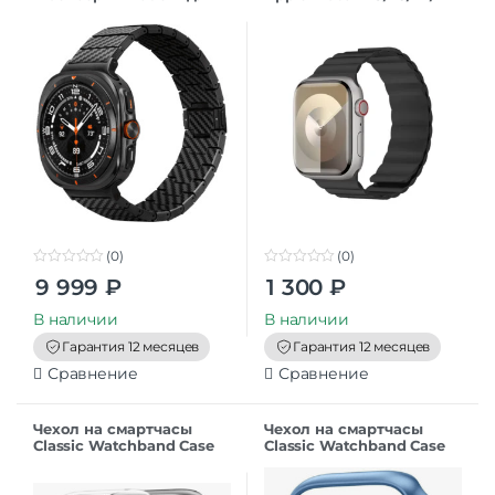
Samsung Galaxy Watch
mm
Ultra, Black/Grey
(0)
(0)
0
0
9 999
₽
1 300
₽
o
o
u
u
t
t
В наличии
В наличии
o
o
f
f
Гарантия 12 месяцев
Гарантия 12 месяцев
5
5
Сравнение
Сравнение
Чехол на смартчасы
Чехол на смартчасы
Classic Watchband Case
Classic Watchband Case
Apple Watch 42 mm
Apple Watch 42 mm
Прозрачный
Голубой