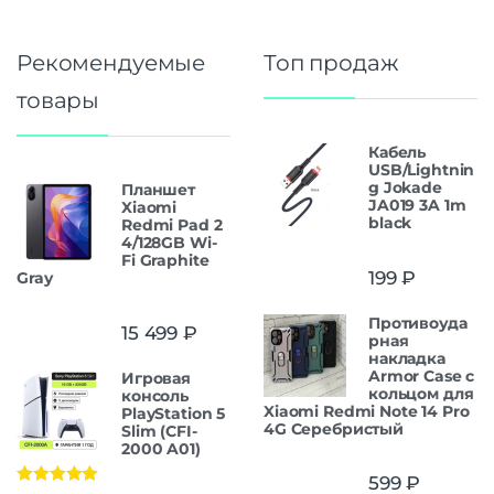
Рекомендуемые
Топ продаж
товары
Кабель
USB/Lightnin
g Jokade
Планшет
JA019 3A 1m
Xiaomi
black
Redmi Pad 2
4/128GB Wi-
Fi Graphite
199
₽
Gray
Противоуда
15 499
₽
рная
накладка
Armor Case с
Игровая
кольцом для
консоль
Xiaomi Redmi Note 14 Pro
PlayStation 5
4G Серебристый
Slim (CFI-
2000 A01)
599
₽