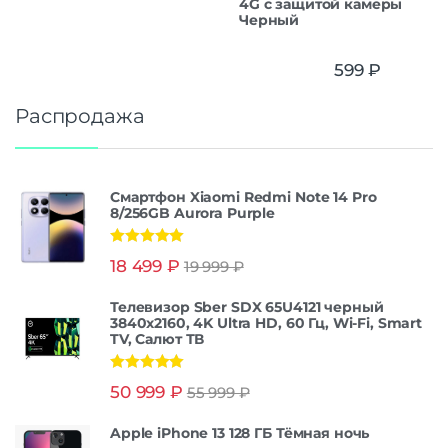
4G с защитой камеры
Черный
599
₽
Распродажа
Смартфон Xiaomi Redmi Note 14 Pro
8/256GB Aurora Purple
Оценка
5.00
18 499
₽
19 999
₽
из 5
Телевизор Sber SDX 65U4121 черный
3840x2160, 4K Ultra HD, 60 Гц, Wi-Fi, Smart
TV, Салют ТВ
Оценка
5.00
50 999
₽
55 999
₽
из 5
Apple iPhone 13 128 ГБ Тёмная ночь