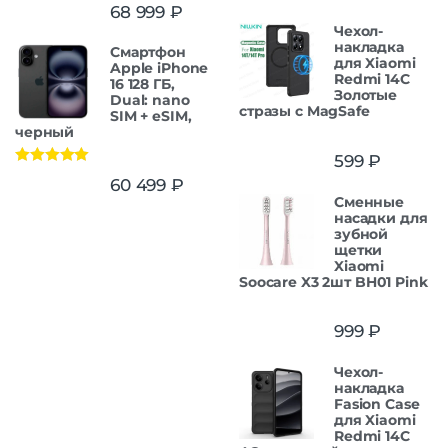
Оценка
5.00
68 999
₽
из 5
Чехол-
накладка
Смартфон
для Xiaomi
Apple iPhone
Redmi 14C
16 128 ГБ,
Золотые
Dual: nano
стразы с MagSafe
SIM + eSIM,
черный
599
₽
Оценка
5.00
60 499
₽
из 5
Сменные
насадки для
зубной
щетки
Xiaomi
Soocare X3 2шт BH01 Pink
999
₽
Чехол-
накладка
Fasion Case
для Xiaomi
Redmi 14C