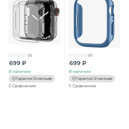
(0)
(0)
0
0
699
₽
699
₽
o
o
u
u
t
t
В наличии
В наличии
o
o
f
f
Гарантия 12 месяцев
Гарантия 12 месяцев
5
5
Сравнение
Сравнение