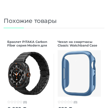
Похожие товары
Браслет PITAKA Carbon
Чехол на смартчасы
Fiber серия Modern для
Classic Watchband Case
Samsung Galaxy Watch
Apple Watch 42 mm
Ultra, Black/Grey
Голубой
(0)
(0)
0
0