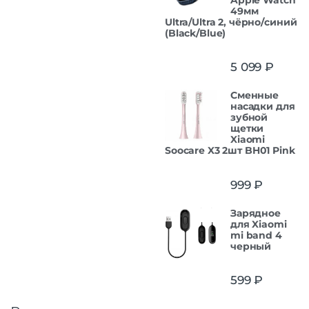
49мм
Ultra/Ultra 2, чёрно/синий
(Black/Blue)
5 099
₽
Сменные
насадки для
зубной
щетки
Xiaomi
Soocare X3 2шт BH01 Pink
999
₽
Зарядное
для Xiaomi
mi band 4
черный
599
₽