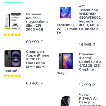
43"
Телевизор
WILDRED
Игровая
43QWS9002
консоль
черный
PlayStation 5
1920x1080, Full HD, 60 Гц,
Slim (CFI-
Wi-Fi, Smart TV, Android
2000 A01)
TV
Оценка
5.00
68 999
₽
из 5
18 999
₽
Смартфон
Планшет
Apple iPhone
Xiaomi
16 128 ГБ,
Redmi Pad 2
Dual: nano
4/128GB LTE
SIM + eSIM,
Graphite
черный
Gray
Оценка
5.00
60 499
₽
16 999
₽
из 5
Чехол
PITAKA Air
Case для
Apple Watch