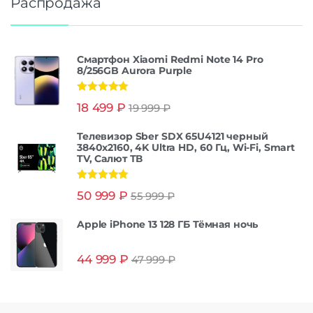
Распродажа
Смартфон Xiaomi Redmi Note 14 Pro
8/256GB Aurora Purple
Оценка
5.00
18 499
₽
19 999
₽
из 5
Телевизор Sber SDX 65U4121 черный
3840x2160, 4K Ultra HD, 60 Гц, Wi-Fi, Smart
TV, Салют ТВ
Оценка
5.00
50 999
₽
55 999
₽
из 5
Apple iPhone 13 128 ГБ Тёмная ночь
44 999
₽
47 999
₽