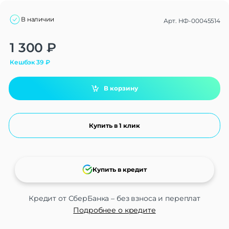
В наличии
Арт.
НФ-00045514
Alternative:
1 300
₽
Кешбэк
39
₽
В корзину
Купить в 1 клик
Купить в кредит
Кредит от СберБанка – без взноса и переплат
Подробнее о кредите