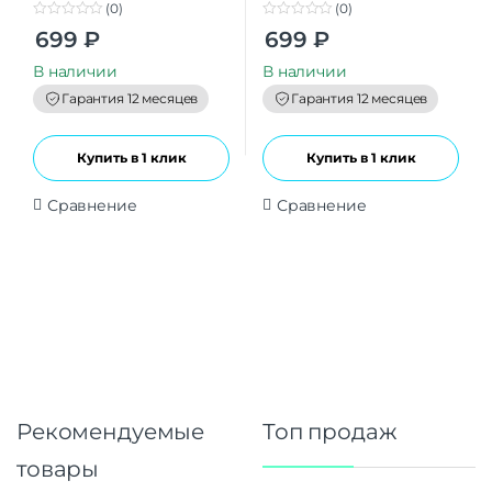
(0)
(0)
0
0
699
₽
699
₽
o
o
u
u
t
t
В наличии
В наличии
o
o
f
f
Гарантия 12 месяцев
Гарантия 12 месяцев
5
5
Купить в 1 клик
Купить в 1 клик
Сравнение
Сравнение
Рекомендуемые
Топ продаж
товары